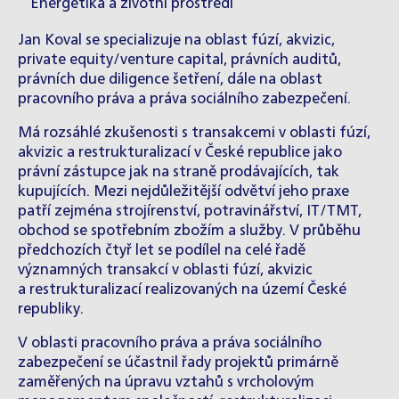
Energetika a životní prostředí
Jan Koval se specializuje na oblast fúzí, akvizic,
private equity/venture capital, právních auditů,
právních due diligence šetření, dále na oblast
pracovního práva a práva sociálního zabezpečení.
Má rozsáhlé zkušenosti s transakcemi v oblasti fúzí,
akvizic a restrukturalizací v České republice jako
právní zástupce jak na straně prodávajících, tak
kupujících. Mezi nejdůležitější odvětví jeho praxe
patří zejména strojírenství, potravinářství, IT/TMT,
obchod se spotřebním zbožím a služby. V průběhu
předchozích čtyř let se podílel na celé řadě
významných transakcí v oblasti fúzí, akvizic
a restrukturalizací realizovaných na území České
republiky.
V oblasti pracovního práva a práva sociálního
zabezpečení se účastnil řady projektů primárně
zaměřených na úpravu vztahů s vrcholovým