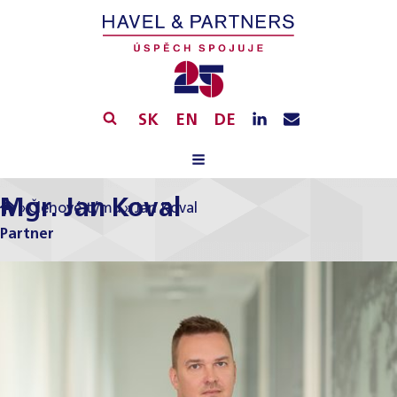
SK
EN
DE
Mgr. Jan Koval
»
Členové týmu
»
Jan Koval
Partner