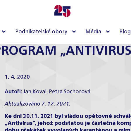
Podnikatelské obory
Média
Blog
PROGRAM „ANTIVIRUS
1. 4. 2020
Autoři
:
Jan Koval
,
Petra Sochorová
Aktualizováno 7. 12. 2021.
Ke dni 30.11. 2021 byl vládou opětovně schv
„Antivirus“, jehož podstatou je částečná k
dobu překážek vyvolaných karanténou a mimo