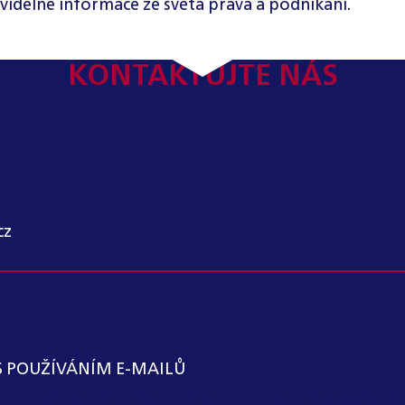
videlné informace ze světa práva a podnikání.
KONTAKTUJTE NÁS
cz
S POUŽÍVÁNÍM E-MAILŮ
KÁTNÍ KANCELÁŘ ZAVEDLA VNITŘNÍ OZNAMOVACÍ S