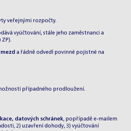
ty veřejnými rozpočty.
odává vyúčtování, stále jeho zaměstnanci a
 ZP).
y mezd
a řádně odvedl povinné pojistné na
možností případného prodloužení.
ikace, datových schránek
, popřípadě e-mailem
osti, 2) uzavření dohody, 3) vyúčtování