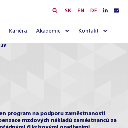
SK
EN
DE
Kariéra
Akademie
Kontakt
“
álen program na podporu zaměstnanosti
ompenzace mzdových nákladů zaměstnanců za
řádnými či krizovými opatřeními