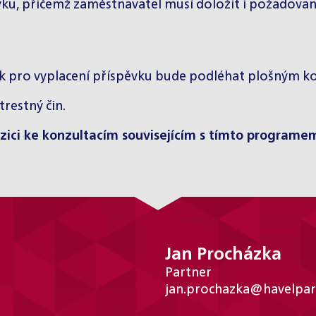
vku, přičemž zaměstnavatel musí doložit i požadova
 pro vyplacení příspěvku bude podléhat plošným kon
trestný čin.
zici ke konzultacím souvisejícím s tímto programe
Jan Procházka
Partner
jan.prochazka@havelpar