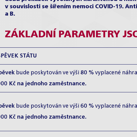
v souvislosti se šířením nemoci COVID-19. Ant
a B.
ZÁKLADNÍ PARAMETRY JSO
SPĚVEK STÁTU
spěvek
bude poskytován ve výši
80 %
vyplacené náhra
000 Kč na jednoho zaměstnance.
spěvek
bude poskytován ve výši
60 %
vyplacené náhra
000 Kč na jednoho zaměstnance.