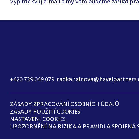
Vyplňte svůj e-mail a my Vám budeme zasílat pra
KONTAKT PRO MÉDIA:
RADKA RAINOVÁ
+420 739 049 079
,
radka.rainova@havelpartners.
ZÁSADY ZPRACOVÁNÍ OSOBNÍCH ÚDAJŮ
ZÁSADY POUŽITÍ COOKIES
NASTAVENÍ COOKIES
UPOZORNĚNÍ NA RIZIKA A PRAVIDLA SPOJENÁ 
SPOLEČNOST HAVEL & PARTNERS S.R.O., ADVO