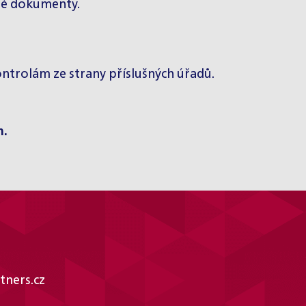
né dokumenty.
trolám ze strany příslušných úřadů.
m.
tners.cz