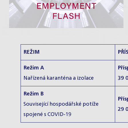
REŽIM
PŘÍ
Režim A
Pří
Nařízená karanténa a izolace
39 
Režim B
Pří
Související hospodářské potíže
29 
spojené s COVID-19