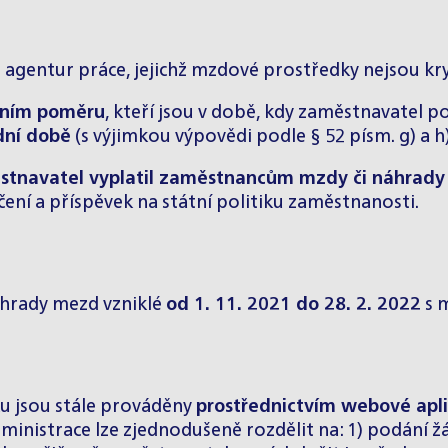
agentur práce, jejichž mzdové prostředky nejsou kry
vním poměru
, kteří jsou v době, kdy zaměstnavatel p
dní době
(s výjimkou výpovědi podle § 52 písm. g) a h)
stnavatel vyplatil zaměstnancům mzdy či náhrad
čení a příspěvek na státní politiku zaměstnanosti.
áhrady mezd vzniklé
od 1. 11. 2021 do 28. 2. 2022
s 
ku jsou stále prováděny
prostřednictvím webové apl
nistrace lze zjednodušeně rozdělit na: 1) podání žád