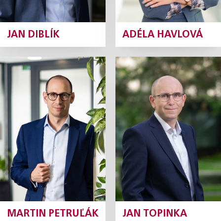
JAN DIBLÍK
ADÉLA HAVLOVÁ
Martin
Jan Topinka
Petruľák
Of Counsel
Of Counsel
Profil
Profil
MARTIN PETRUĽÁK
JAN TOPINKA