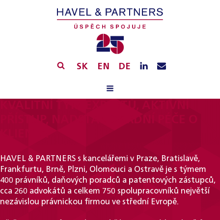
SK
EN
DE
KVALITNÍ TÝM EXPERTŮ, AKTIVNÍ
PŘÍSTUP, NADSTANDARDNÍ PÉČE O
KLIENTA
HAVEL & PARTNERS s kancelářemi v Praze, Bratislavě,
Frankfurtu, Brně, Plzni, Olomouci a Ostravě je s týmem
400 právníků, daňových poradců a patentových zástupců,
cca 260 advokátů a celkem 750 spolupracovníků největší
nezávislou právnickou firmou ve střední Evropě.