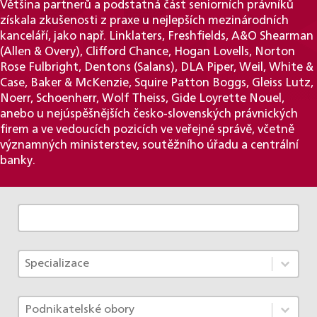
Většina partnerů a podstatná část seniorních právníků
získala zkušenosti z praxe u nejlepších mezinárodních
kanceláří, jako např. Linklaters, Freshfields, A&O Shearman
(Allen & Overy), Clifford Chance, Hogan Lovells, Norton
Rose Fulbright, Dentons (Salans), DLA Piper, Weil, White &
Case, Baker & McKenzie, Squire Patton Boggs, Gleiss Lutz,
Noerr, Schoenherr, Wolf Theiss, Gide Loyrette Nouel,
anebo u nejúspěšnějších česko-slovenských právnických
firem a ve vedoucích pozicích ve veřejné správě, včetně
významných ministerstev, soutěžního úřadu a centrální
banky.
Zobrazit celý tým
Tým - Specializace ACF
Select content
Select content
Tým - Obory
Select content
Select content