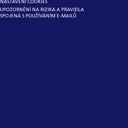
NASTAVENÍ COOKIES
UPOZORNĚNÍ NA RIZIKA A PRAVIDLA
SPOJENÁ S POUŽÍVÁNÍM E-MAILŮ
SPOLEČNOST HAVEL & PARTNERS
S.R.O., ADVOKÁTNÍ KANCELÁŘ
ZAVEDLA VNITŘNÍ OZNAMOVACÍ
SYSTÉM V SOULADU SE ZÁKONEM Č.
171/2023 SB., O OCHRANĚ
OZNAMOVATELŮ. SPOLEČNOST
VYLOUČILA Z MOŽNOSTI VYUŽITÍ
VNITŘNÍHO OZNAMOVACÍHO
SYSTÉMU OSOBY, KTERÉ PRO
SPOLEČNOST NEVYKONÁVAJÍ
PRACOVNÍ NEBO JINOU OBDOBNOU
ČINNOST UVEDENOU V § 2 ODST. 3
PÍSM. A), B), H) NEBO I) UVEDENÉHO
ZÁKONA.
Copyright ©
2026
HAVEL & PARTNERS s.r.o., advokátní