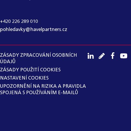
CALL CENTRUM
+420 226 289 010
pohledavky@havelpartners.cz
ZÁSADY ZPRACOVÁNÍ OSOBNÍCH
ÚDAJŮ
ZÁSADY POUŽITÍ COOKIES
NASTAVENÍ COOKIES
UPOZORNĚNÍ NA RIZIKA A PRAVIDLA
SPOJENÁ S POUŽÍVÁNÍM E-MAILŮ
SPOLEČNOST HAVEL & PARTNERS
S.R.O., ADVOKÁTNÍ KANCELÁŘ
ZAVEDLA VNITŘNÍ OZNAMOVACÍ
SYSTÉM V SOULADU SE ZÁKONEM Č.
171/2023 SB., O OCHRANĚ