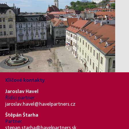
Klíčové kontakty
Jaroslav Havel
Řídící partner
jaroslav.havel@havelpartners.cz
Štěpán Štarha
Partner
stepan.starha@havelpartners.sk