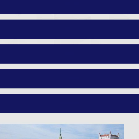
FRANKFURT
BRNO
OSTRAVA
PLZEŇ
OLOMOUC