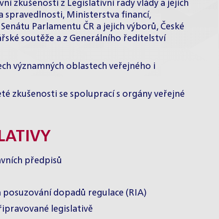
ní zkušenosti z Legislativní rady vlády a jejích
 spravedlnosti, Ministerstva financí,
 Senátu Parlamentu ČR a jejich výborů, České
ské soutěže a z Generálního ředitelství
šech významných oblastech veřejného i
 zkušenosti se spoluprací s orgány veřejné
LATIVY
vních předpisů
 posuzování dopadů regulace (RIA)
připravované legislativě