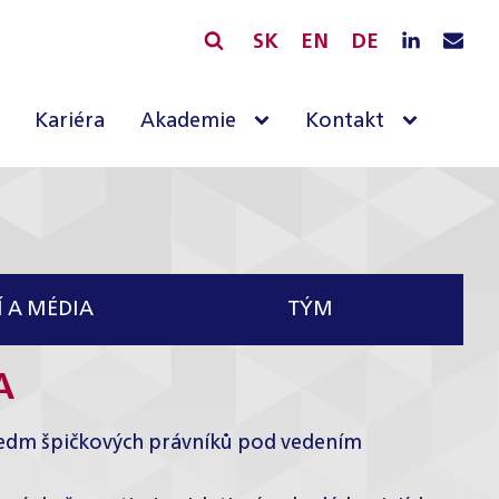
SK
EN
DE
Kariéra
Akademie
Kontakt
 A MÉDIA
TÝM
A
í sedm špičkových právníků pod vedením