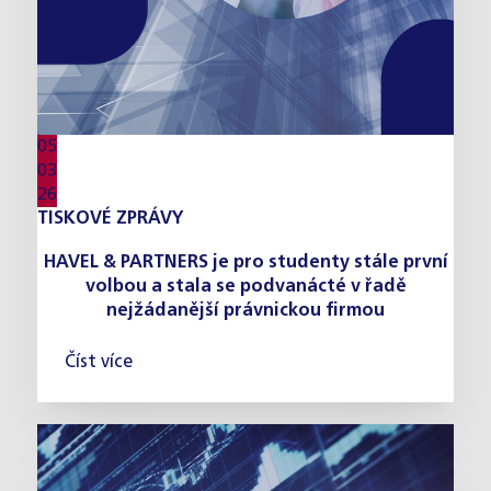
05
03
26
TISKOVÉ ZPRÁVY
HAVEL & PARTNERS je pro studenty stále první
volbou a stala se podvanácté v řadě
nejžádanější právnickou firmou
Číst více