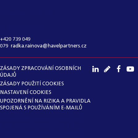
KONTAKT PRO MÉDIA:
RADKA RAINOVÁ
+420 739 049
079
,
radka.rainova@havelpartners.cz
ZÁSADY ZPRACOVÁNÍ OSOBNÍCH
ÚDAJŮ
ZÁSADY POUŽITÍ COOKIES
NASTAVENÍ COOKIES
UPOZORNĚNÍ NA RIZIKA A PRAVIDLA
SPOJENÁ S POUŽÍVÁNÍM E-MAILŮ
SPOLEČNOST HAVEL & PARTNERS
S.R.O., ADVOKÁTNÍ KANCELÁŘ
ZAVEDLA VNITŘNÍ OZNAMOVACÍ