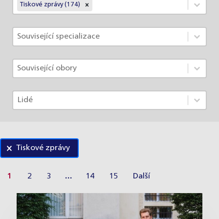
Články - Rubriky
Select content
Tiskové zprávy (174)
Select content
Články - Specializace
Select content
Select content
Články - Obory
Select content
Select content
Články - Lidé
Select content
Select content
Tiskové zprávy
1
2
3
…
14
15
Další