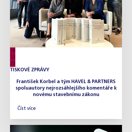
19
12
25
TISKOVÉ ZPRÁVY
František Korbel a tým HAVEL & PARTNERS
spoluautory nejrozsáhlejšího komentáře k
novému stavebnímu zákonu
Číst více