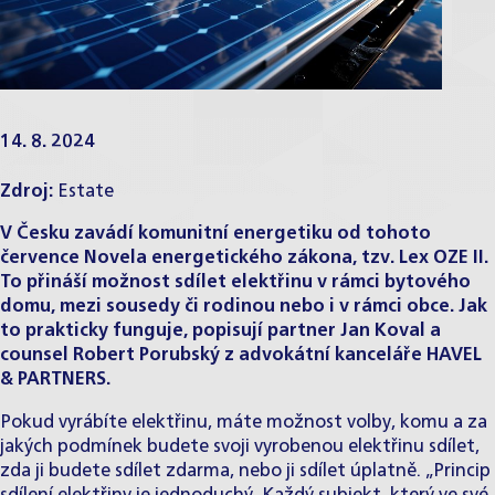
14. 8. 2024
Zdroj:
Estate
V Česku zavádí komunitní energetiku od tohoto
července Novela energetického zákona, tzv. Lex OZE II.
To přináší možnost sdílet elektřinu v rámci bytového
domu, mezi sousedy či rodinou nebo i v rámci obce. Jak
to prakticky funguje, popisují partner
Jan Koval
a
counsel
Robert Porubský
z advokátní kanceláře HAVEL
& PARTNERS.
Pokud vyrábíte elektřinu, máte možnost volby, komu a za
jakých podmínek budete svoji vyrobenou elektřinu sdílet,
zda ji budete sdílet zdarma, nebo ji sdílet úplatně. „Princip