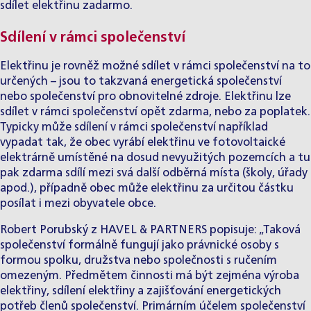
sdílet elektřinu zadarmo.
Sdílení v rámci společenství
Elektřinu je rovněž možné sdílet v rámci společenství na to
určených – jsou to takzvaná energetická společenství
nebo společenství pro obnovitelné zdroje. Elektřinu lze
sdílet v rámci společenství opět zdarma, nebo za poplatek.
Typicky může sdílení v rámci společenství například
vypadat tak, že obec vyrábí elektřinu ve fotovoltaické
elektrárně umístěné na dosud nevyužitých pozemcích a tu
pak zdarma sdílí mezi svá další odběrná místa (školy, úřady
apod.), případně obec může elektřinu za určitou částku
posílat i mezi obyvatele obce.
Robert Porubský z HAVEL & PARTNERS popisuje: „Taková
společenství formálně fungují jako právnické osoby s
formou spolku, družstva nebo společnosti s ručením
omezeným. Předmětem činnosti má být zejména výroba
elektřiny, sdílení elektřiny a zajišťování energetických
potřeb členů společenství. Primárním účelem společenství