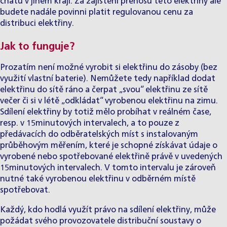
chatu v jiném kraji. Za zajištění přenosu této elektřiny ale
budete nadále povinni platit regulovanou cenu za
distribuci elektřiny.
Jak to funguje?
Prozatím není možné vyrobit si elektřinu do zásoby (bez
využití vlastní baterie). Nemůžete tedy například dodat
elektřinu do sítě ráno a čerpat „svou“ elektřinu ze sítě
večer či si v létě „odkládat“ vyrobenou elektřinu na zimu.
Sdílení elektřiny by totiž mělo probíhat v reálném čase,
resp. v 15minutových intervalech, a to pouze z
předávacích do odběratelských míst s instalovaným
průběhovým měřením, které je schopné získávat údaje o
vyrobené nebo spotřebované elektřině právě v uvedených
15minutových intervalech. V tomto intervalu je zároveň
nutné také vyrobenou elektřinu v odběrném místě
spotřebovat.
Každý, kdo hodlá využít právo na sdílení elektřiny, může
požádat svého provozovatele distribuční soustavy o