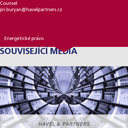
Counsel
jiri.buryan@havelpartners.cz
PRÁVNÍ SPECIALIZACE
Energetické právo
SOUVISEJÍCÍ MÉDIA