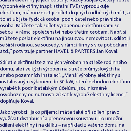
sdílení elektřiny je jednoduchý. Každý subjekt, který ve své
výrobně elektřiny (např. střešní FVE) vyprodukuje
elektřinu, má možnost ji sdílet do jiných odběrných míst, a
to ať už jste fyzická osoba, podnikatel nebo právnická
osoba. Můžete tak sdílet vyrobenou elektřinu sami se
sebou, v rámci společenství nebo třetím osobám. Např. si
můžete poslat elektřinu na jinou svou nemovitost, sdílet ji
se širší rodinou, se sousedy, v rámci firmy s více pobočkami
atd.,“ potvrzuje partner HAVEL & PARTERS Jan Koval.
Sdílet elektřinu lze z malých výroben na střeše rodinného
domu, ale i velkých výroben na střeše průmyslových hal
anebo pozemních instalací. „Menší výrobny elektřiny s
instalovaným výkonem do 50 kW, které nebudou elektřinu
vyrábět k podnikatelským účelům, jsou nicméně
osvobozeny od nutnosti získat k výrobě elektřiny licenci,“
doplňuje Koval.
Jako výrobci i jako příjemci máte také při sdílení právo
využívat distribuční a přenosovou soustavu. To umožní
sdílení elektřiny i na dálku – například z vašeho domu na