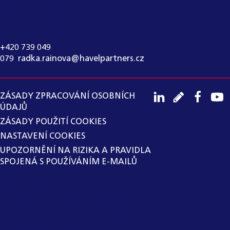
KONTAKT PRO MÉDIA:
RADKA RAINOVÁ
+420 739 049
079
,
radka.rainova@havelpartners.cz
ZÁSADY ZPRACOVÁNÍ OSOBNÍCH
ÚDAJŮ
ZÁSADY POUŽITÍ COOKIES
NASTAVENÍ COOKIES
UPOZORNĚNÍ NA RIZIKA A PRAVIDLA
SPOJENÁ S POUŽÍVÁNÍM E-MAILŮ
SPOLEČNOST HAVEL & PARTNERS
S.R.O., ADVOKÁTNÍ KANCELÁŘ
ZAVEDLA VNITŘNÍ OZNAMOVACÍ
SYSTÉM V SOULADU SE ZÁKONEM Č.
171/2023 SB., O OCHRANĚ