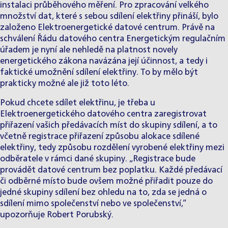
instalaci průběhového měření. Pro zpracování velkého
množství dat, které s sebou sdílení elektřiny přináší, bylo
založeno Elektroenergetické datové centrum. Právě na
schválení Řádu datového centra Energetickým regulačním
úřadem je nyní ale nehledě na platnost novely
energetického zákona navázána její účinnost, a tedy i
faktické umožnění sdílení elektřiny. To by mělo být
prakticky možné ale již toto léto.
Pokud chcete sdílet elektřinu, je třeba u
Elektroenergetického datového centra zaregistrovat
přiřazení vašich předávacích míst do skupiny sdílení, a to
včetně registrace přiřazení způsobu alokace sdílené
elektřiny, tedy způsobu rozdělení vyrobené elektřiny mezi
odběratele v rámci dané skupiny. „Registrace bude
provádět datové centrum bez poplatku. Každé předávací
či odběrné místo bude ovšem možné přiřadit pouze do
jedné skupiny sdílení bez ohledu na to, zda se jedná o
sdílení mimo společenství nebo ve společenství,“
upozorňuje Robert Porubský.