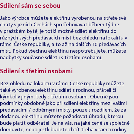
Sdílení sám se sebou
Jako výrobce můžete elektřinu vyrobenou na střeše své
chaty v jižních Čechách spotřebovávat během týdne
v pražském bytě, je totiž možné sdílet elektřinu do
různých svých předávacích míst bez ohledu na lokalitu v
rámci České republiky, a to až na dalších 10 předávacích
míst. Pokud všechnu elektřinu nespotřebujete, můžete
nadbytky současně sdílet i s třetími osobami.
Sdílení s třetími osobami
Bez ohledu na lokalitu v rámci České republiky můžete
také vyrobenou elektřinu sdílet s rodinou, přáteli či
kýmkoliv jiným, tedy s třetími osobami. Obecně jsou
podmínky obdobné jako při sdílení elektřiny mezi vašimi
předávacími / odběrnými místy, pouze s rozdílem, že za
dodanou elektřinu můžete požadovat úhradu, kterou
bude platit odběratel. Je na vás, na jaké ceně se společně
domluvíte, nebo jestli budete chtít třeba v rámci rodiny