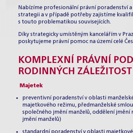
Nabízíme profesionální právní poradenství a
strategii a v případě potřeby zajistíme kval
s touto problematikou souvisejících.
Díky strategicky umístěným kancelářím v Praze
poskytujeme právní pomoc na území celé Česk
KOMPLEXNÍ PRÁVNÍ POD
RODINNÝCH ZÁLEŽITOST
Majetek
preventivní poradenství v oblasti manžels
majetkového režimu, předmanželské smlouvy
společného jmění manželů, oddělení jmění
jmění manželů)
standardní poradenství v oblasti majetko