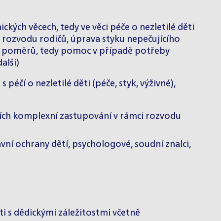
kých věcech, tedy ve věci péče o nezletilé děti
 rozvodu rodičů, úprava styku nepečujícího
ěny poměrů, tedy pomoc v případě potřeby
alší)
péčí o nezletilé děti (péče, styk, výživné),
ních komplexní zastupování v rámci rozvodu
vní ochrany dětí, psychologové, soudní znalci,
ti s dědickými záležitostmi včetně