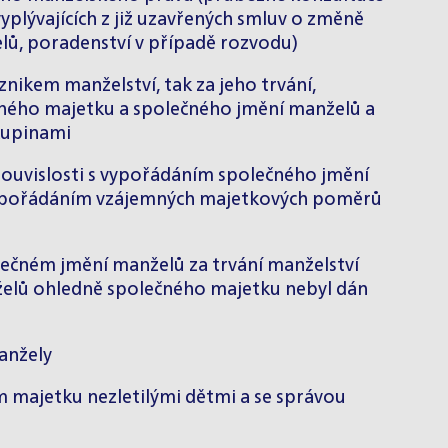
plývajících z již uzavřených smluv o změně
ů, poradenství v případě rozvodu)
znikem manželství, tak za jeho trvání,
lučného majetku a společného jmění manželů a
kupinami
 souvislosti s vypořádáním společného jmění
 vypořádáním vzájemných majetkových poměrů
ečném jmění manželů za trvání manželství
anželů ohledně společného majetku nebyl dán
anžely
m majetku nezletilými dětmi a se správou