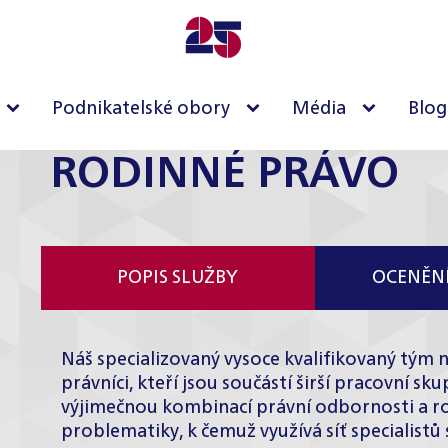
Podnikatelské obory
Média
Blog
RODINNÉ PRÁVO
POPIS SLUŽBY
OCENĚNÍ
Náš specializovaný vysoce kvalifikovaný tým 
právníci, kteří jsou součástí širší pracovní s
výjimečnou kombinací právní odbornosti a ro
problematiky, k čemuž využívá síť specialist