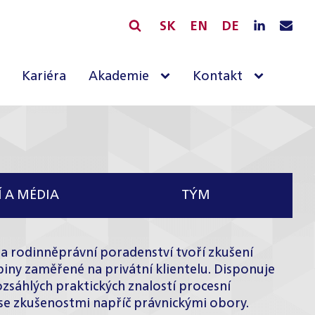
SK
EN
DE
Kariéra
Akademie
Kontakt
 A MÉDIA
TÝM
na rodinněprávní poradenství tvoří zkušení
kupiny zaměřené na
privátní klientelu
. Disponuje
zsáhlých praktických znalostí procesní
ů se zkušenostmi napříč právnickými obory.