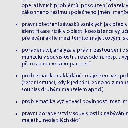
operativních problémů, posouzení otázek vy
zákonného režimu společného jmění manžel
právní ošetření závazků vzniklých jak před v
identifikace rizik v oblasti koexistence vý
přelévání aktiv mezi těmito majetkovými s
poradenství, analýza a právní zastoupení v
manželů v souvislosti s rozvodem, resp. s
při rozpadu vztahu partnerů
problematika nakládání s majetkem ve spol
(řešení situací, kdy k jednání jednoho z m
souhlas druhým manželem apod.)
problematika vyživovací povinnosti mezi m
právní poradenství v souvislosti s nabývání
majetku nezletilých dětí