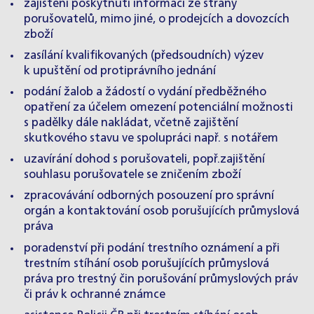
zajištění poskytnutí informací ze strany
porušovatelů, mimo jiné, o prodejcích a dovozcích
zboží
zasílání kvalifikovaných (předsoudních) výzev
k upuštění od protiprávního jednání
podání žalob a žádostí o vydání předběžného
opatření za účelem omezení potenciální možnosti
s padělky dále nakládat, včetně zajištění
skutkového stavu ve spolupráci např. s notářem
uzavírání dohod s porušovateli, popř.zajištění
souhlasu porušovatele se zničením zboží
zpracovávání odborných posouzení pro správní
orgán a kontaktování osob porušujících průmyslová
práva
poradenství při podání trestního oznámení a při
trestním stíhání osob porušujících průmyslová
práva pro trestný čin porušování průmyslových práv
či práv k ochranné známce