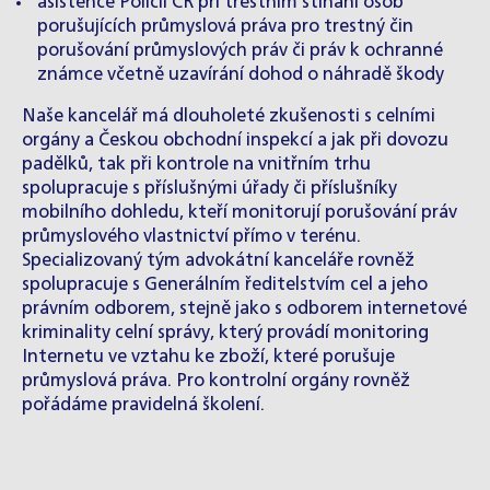
asistence Policii ČR při trestním stíhání osob
porušujících průmyslová práva pro trestný čin
porušování průmyslových práv či práv k ochranné
známce včetně uzavírání dohod o náhradě škody
Naše kancelář má dlouholeté zkušenosti s celními
orgány a Českou obchodní inspekcí a jak při dovozu
padělků, tak při kontrole na vnitřním trhu
spolupracuje s příslušnými úřady či příslušníky
mobilního dohledu, kteří monitorují porušování práv
průmyslového vlastnictví přímo v terénu.
Specializovaný tým advokátní kanceláře rovněž
spolupracuje s Generálním ředitelstvím cel a jeho
právním odborem, stejně jako s odborem internetové
kriminality celní správy, který provádí monitoring
Internetu ve vztahu ke zboží, které porušuje
průmyslová práva. Pro kontrolní orgány rovněž
pořádáme pravidelná školení.