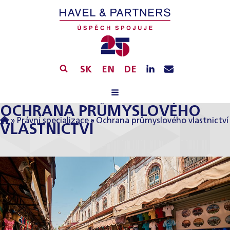
SK
EN
DE
OCHRANA PRŮMYSLOVÉHO
»
Právní specializace
»
Ochrana průmyslového vlastnictví
VLASTNICTVÍ