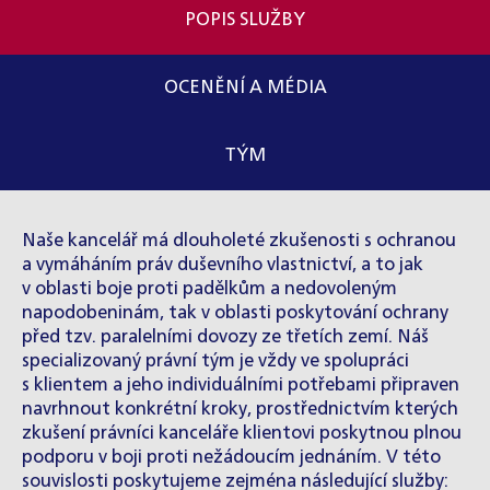
POPIS SLUŽBY
OCENĚNÍ A MÉDIA
TÝM
Naše kancelář má dlouholeté zkušenosti s ochranou
a vymáháním práv duševního vlastnictví, a to jak
v oblasti boje proti padělkům a nedovoleným
napodobeninám, tak v oblasti poskytování ochrany
před tzv. paralelními dovozy ze třetích zemí. Náš
specializovaný právní tým je vždy ve spolupráci
s klientem a jeho individuálními potřebami připraven
navrhnout konkrétní kroky, prostřednictvím kterých
zkušení právníci kanceláře klientovi poskytnou plnou
podporu v boji proti nežádoucím jednáním. V této
souvislosti poskytujeme zejména následující služby: