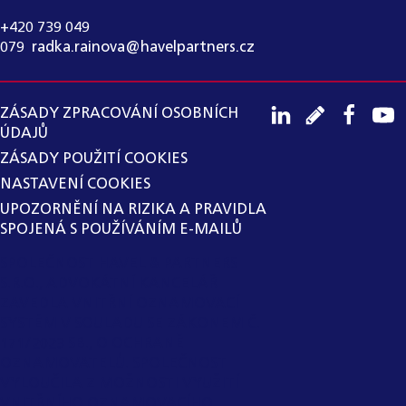
+420 739 049
079
,
radka.rainova@havelpartners.cz
ZÁSADY ZPRACOVÁNÍ OSOBNÍCH
ÚDAJŮ
ZÁSADY POUŽITÍ COOKIES
NASTAVENÍ COOKIES
UPOZORNĚNÍ NA RIZIKA A PRAVIDLA
SPOJENÁ S POUŽÍVÁNÍM E-MAILŮ
SPOLEČNOST HAVEL & PARTNERS
S.R.O., ADVOKÁTNÍ KANCELÁŘ
ZAVEDLA VNITŘNÍ OZNAMOVACÍ
SYSTÉM V SOULADU SE ZÁKONEM Č.
171/2023 SB., O OCHRANĚ
OZNAMOVATELŮ. SPOLEČNOST
VYLOUČILA Z MOŽNOSTI VYUŽITÍ
VNITŘNÍHO OZNAMOVACÍHO