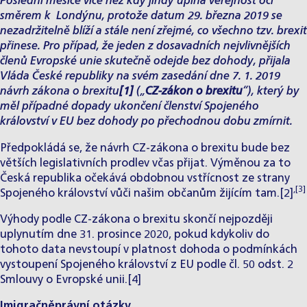
Poslední měsíce více než kdy jindy upíná veřejnost oči
směrem k Londýnu, protože datum 29. března 2019 se
nezadržitelně blíží a stále není zřejmé, co všechno tzv. brexit
přinese. Pro případ, že jeden z dosavadních nejvlivnějších
členů Evropské unie skutečně odejde bez dohody, přijala
Vláda České republiky na svém zasedání dne 7. 1. 2019
návrh zákona o brexitu
[1]
(„
CZ-zákon o brexitu
“), který by
měl případné dopady ukončení členství Spojeného
království v EU bez dohody po přechodnou dobu zmírnit.
Předpokládá se, že návrh CZ-zákona o brexitu bude bez
větších legislativních prodlev včas přijat. Výměnou za to
Česká republika očekává obdobnou vstřícnost ze strany
,
[3]
Spojeného království vůči našim občanům žijícím tam.
[2]
Výhody podle CZ-zákona o brexitu skončí nejpozději
uplynutím dne 31. prosince 2020, pokud kdykoliv do
tohoto data nevstoupí v platnost dohoda o podmínkách
vystoupení Spojeného království z EU podle čl. 50 odst. 2
Smlouvy o Evropské unii.
[4]
Imigračněprávní otázky