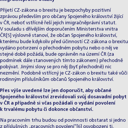
Přijetí CZ-zákona o brexitu je bezpochyby pozitivní
zprávou především pro občany Spojeného království žijící
v ČR, neboť vstřícně řeší jejich imigračněprávní statut.
V souladu s dřívějším doporučením Ministerstva vnitra
ČR
[5]
výslovně stanoví, že občan Spojeného království,
kterému bude kdykoliv před účinností CZ-zákona o brexitu
vydáno potvrzení o přechodném pobytu nebo o něj ve
stejné době požádá, bude oprávněn na území ČR (za
podmínek dále stanovených tímto zákonem) přechodně
pobývat. Jinými slovy se pro něj (byť přechodně) nic
nezmění. Podobně vstřícný je CZ-zákon o brexitu také vůči
rodinným příslušníkům občanů Spojeného království.
Přes výše uvedené lze jen doporučit, aby občané
Spojeného království zrevidovali svůj dosavadní pobyt
v ČR a případně si včas požádali o vydání povolení
k trvalému pobytu či dokonce občanství.
Na pracovním trhu budou od povinnosti obstarat si jedno
z příslušných „pracovních povolení“
[6]
osvobozeni ti,