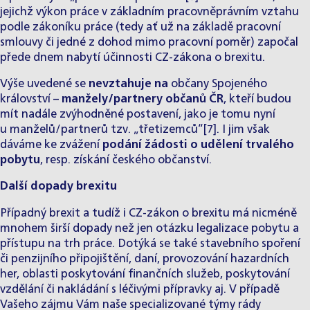
jejichž výkon práce v základním pracovněprávním vztahu
podle zákoníku práce (tedy ať už na základě pracovní
smlouvy či jedné z dohod mimo pracovní poměr) započal
přede dnem nabytí účinnosti CZ-zákona o brexitu.
Výše uvedené se
nevztahuje na
občany Spojeného
království –
manžely/partnery občanů ČR
, kteří budou
mít nadále zvýhodněné postavení, jako je tomu nyní
u manželů/partnerů tzv. „třetizemců“
[7]
. I jim však
dáváme ke zvážení
podání žádosti o udělení trvalého
pobytu
, resp. získání českého občanství.
Další dopady brexitu
Případný brexit a tudíž i CZ-zákon o brexitu má nicméně
mnohem širší dopady než jen otázku legalizace pobytu a
přístupu na trh práce. Dotýká se také stavebního spoření
či penzijního připojištění, daní, provozování hazardních
her, oblasti poskytování finančních služeb, poskytování
vzdělání či nakládání s léčivými přípravky aj. V případě
Vašeho zájmu Vám naše specializované týmy rády