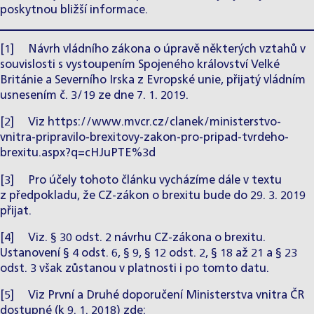
poskytnou bližší informace.
[1]
Návrh vládního zákona o úpravě některých vztahů v
souvislosti s vystoupením Spojeného království Velké
Británie a Severního Irska z Evropské unie, přijatý vládním
usnesením č. 3/19 ze dne 7. 1. 2019.
[2]
Viz
https://www.mvcr.cz/clanek/ministerstvo-
vnitra-pripravilo-brexitovy-zakon-pro-pripad-tvrdeho-
brexitu.aspx?q=cHJuPTE%3d
[3]
Pro účely tohoto článku vycházíme dále v textu
z předpokladu, že CZ-zákon o brexitu bude do 29. 3. 2019
přijat.
[4]
Viz. § 30 odst. 2 návrhu CZ-zákona o brexitu.
Ustanovení § 4 odst. 6, § 9, § 12 odst. 2, § 18 až 21 a § 23
odst. 3 však zůstanou v platnosti i po tomto datu.
[5]
Viz První a Druhé doporučení Ministerstva vnitra ČR
dostupné (k 9. 1. 2018) zde: