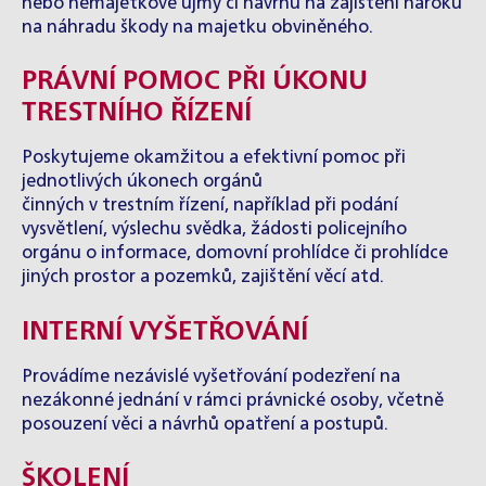
nebo nemajetkové újmy či návrhu na zajištění nároku
na náhradu škody na majetku obviněného.
PRÁVNÍ POMOC PŘI ÚKONU
TRESTNÍHO ŘÍZENÍ
Poskytujeme okamžitou a efektivní pomoc při
jednotlivých úkonech orgánů
činných v trestním řízení, například při podání
vysvětlení, výslechu svědka, žádosti policejního
orgánu o informace, domovní prohlídce či prohlídce
jiných prostor a pozemků, zajištění věcí atd.
INTERNÍ VYŠETŘOVÁNÍ
Provádíme nezávislé vyšetřování podezření na
nezákonné jednání v rámci právnické osoby, včetně
posouzení věci a návrhů opatření a postupů.
ŠKOLENÍ