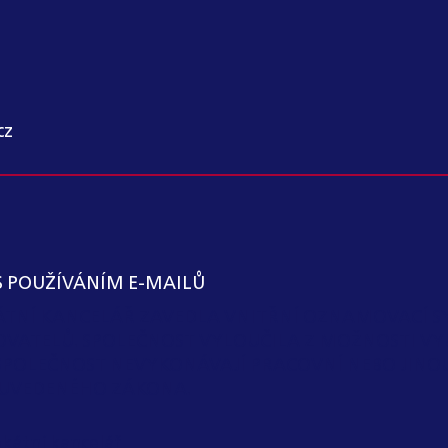
cz
S POUŽÍVÁNÍM E-MAILŮ
KÁTNÍ KANCELÁŘ ZAVEDLA VNITŘNÍ OZNAMOVACÍ S
OVATELŮ. SPOLEČNOST VYLOUČILA Z MOŽNOSTI VY
SPOLEČNOST NEVYKONÁVAJÍ PRACOVNÍ NEBO JIN
 I) UVEDENÉHO ZÁKONA.
kátní kancelář