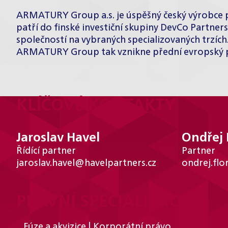
ARMATURY Group a.s. je úspěšný český výrobce pr
patří do finské investiční skupiny DevCo Partne
společností na vybraných specializovaných trzíc
ARMATURY Group tak vznikne přední evropský p
KLÍČOVÉ KONTAKTY
Jaroslav Havel
Ondřej 
Řídící partner
Partner
jaroslav.havel@havelpartners.cz
ondrej.flo
PRÁVNÍ SPECIALIZACE
Fúze a akvizice | Korporátní právo