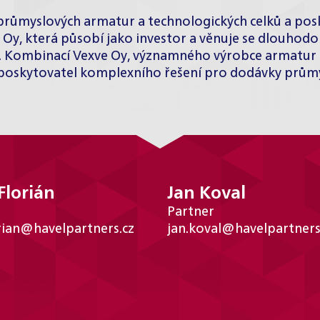
ůmyslových armatur a technologických celků a poskyt
rs Oy, která působí jako investor a věnuje se dlouho
h. Kombinací Vexve Oy, významného výrobce armatur p
oskytovatel komplexního řešení pro dodávky průmy
Florián
Jan Koval
Partner
rian@havelpartners.cz
jan.koval@havelpartners