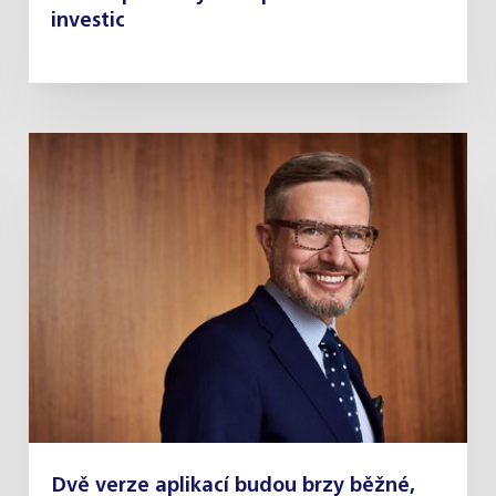
investic
Dvě verze aplikací budou brzy běžné,