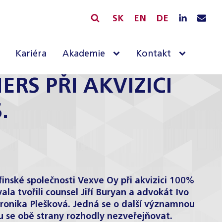
SK
EN
DE
Kariéra
Akademie
Kontakt
RS PŘI AKVIZICI
.
nské společnosti Vexve Oy při akvizici 100%
a tvořili counsel Jiří Buryan a advokát Ivo
eronika Plešková. Jedná se o další významnou
 se obě strany rozhodly nezveřejňovat.