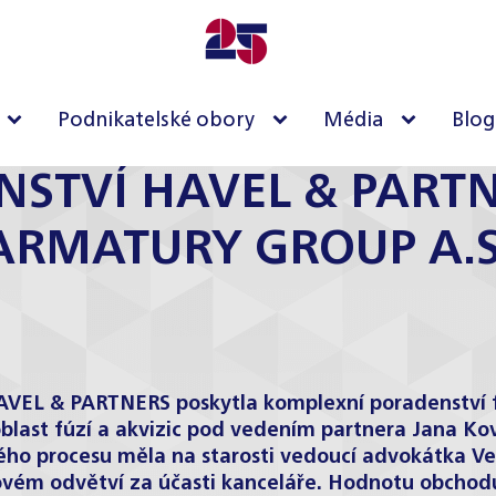
Podnikatelské obory
Média
Blog
STVÍ HAVEL & PARTNE
ARMATURY GROUP A.S
AVEL & PARTNERS poskytla komplexní poradenství fi
last fúzí a akvizic pod vedením partnera Jana Koval
elého procesu měla na starosti vedoucí advokátka V
vém odvětví za účasti kanceláře. Hodnotu obchodu