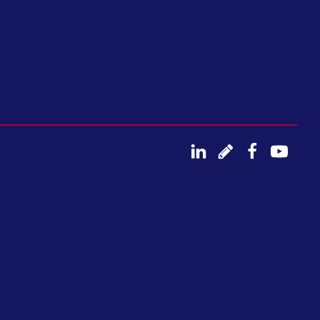
YSTÉM V SOULADU SE
UŽITÍ VNITŘNÍHO
OU OBDOBNOU ČINNOST