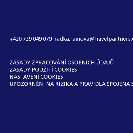
KONTAKT PRO MÉDIA:
RADKA RAINOVÁ
+420 739 049 079
,
radka.rainova@havelpartners.
ZÁSADY ZPRACOVÁNÍ OSOBNÍCH ÚDAJŮ
ZÁSADY POUŽITÍ COOKIES
NASTAVENÍ COOKIES
UPOZORNĚNÍ NA RIZIKA A PRAVIDLA SPOJENÁ 
SPOLEČNOST HAVEL & PARTNERS S.R.O., ADVO
ZÁKONEM Č. 171/2023 SB., O OCHRANĚ OZNAM
OZNAMOVACÍHO SYSTÉMU OSOBY, KTERÉ PRO 
UVEDENOU V § 2 ODST. 3 PÍSM. A), B), H) NEBO
Copyright ©
2026
HAVEL & PARTNERS s.r.o., advo