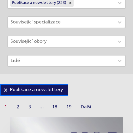
Články - Rubriky
Select content
Publikace a newslettery (223)
Select content
Články - Specializace
Select content
Select content
Články - Obory
Select content
Select content
Články - Lidé
Select content
Select content
Publikace a newslettery
1
2
3
…
18
19
Další