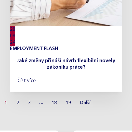
28
08
24
EMPLOYMENT FLASH
Jaké změny přináší návrh flexibilní novely
zákoníku práce?
Číst více
1
2
3
…
18
19
Další