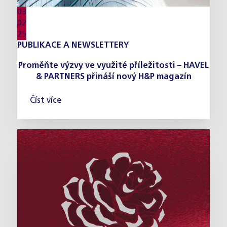
03
02
25
PUBLIKACE A NEWSLETTERY
Proměňte výzvy ve využité příležitosti – HAVEL
& PARTNERS přináší nový H&P magazín
Číst více