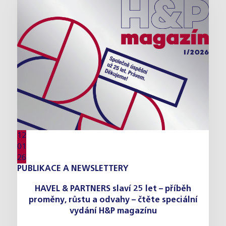
12
01
26
PUBLIKACE A NEWSLETTERY
HAVEL & PARTNERS slaví 25 let – příběh
proměny, růstu a odvahy – čtěte speciální
vydání H&P magazínu