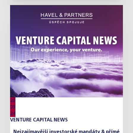
20
09
24
VENTURE CAPITAL NEWS
Nejzajímavější investorské mandáty & přímé