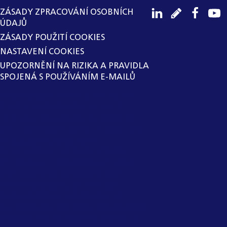
ZÁSADY ZPRACOVÁNÍ OSOBNÍCH
ÚDAJŮ
ZÁSADY POUŽITÍ COOKIES
NASTAVENÍ COOKIES
UPOZORNĚNÍ NA RIZIKA A PRAVIDLA
SPOJENÁ S POUŽÍVÁNÍM E-MAILŮ
SPOLEČNOST HAVEL & PARTNERS
S.R.O., ADVOKÁTNÍ KANCELÁŘ
ZAVEDLA VNITŘNÍ OZNAMOVACÍ
SYSTÉM V SOULADU SE ZÁKONEM Č.
171/2023 SB., O OCHRANĚ
OZNAMOVATELŮ. SPOLEČNOST
VYLOUČILA Z MOŽNOSTI VYUŽITÍ
VNITŘNÍHO OZNAMOVACÍHO
SYSTÉMU OSOBY, KTERÉ PRO
SPOLEČNOST NEVYKONÁVAJÍ
PRACOVNÍ NEBO JINOU OBDOBNOU
ČINNOST UVEDENOU V § 2 ODST. 3