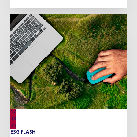
17
03
25
ESG FLASH