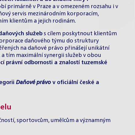
obí primárně v Praze a v omezeném rozsahu i v
daňový servis mezinárodním korporacím,
ím klientům a jejich rodinám.
 daňových služeb
s cílem poskytnout klientům
korporace daňového týmu do struktury
řených na daňové právo přinášejí unikátní
 a tím maximální synergii služeb v obou
í právní odbornosti a znalostí tuzemské
egorii
Daňové právo
v oficiální české a
telu
čností, sportovcům, umělcům a významným