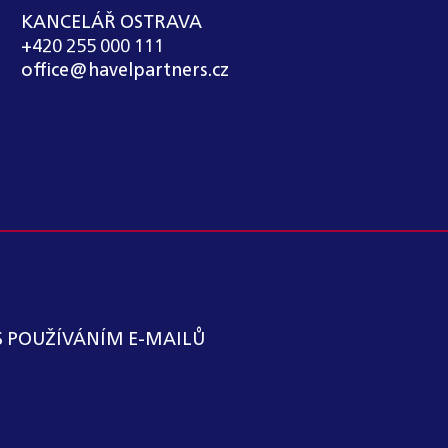
KANCELÁŘ OSTRAVA
+420 255 000 111
office@havelpartners.cz
S POUŽÍVÁNÍM E-MAILŮ
KÁTNÍ KANCELÁŘ ZAVEDLA VNITŘNÍ OZNAMOVACÍ S
OVATELŮ. SPOLEČNOST VYLOUČILA Z MOŽNOSTI VY
SPOLEČNOST NEVYKONÁVAJÍ PRACOVNÍ NEBO JIN
 I) UVEDENÉHO ZÁKONA.