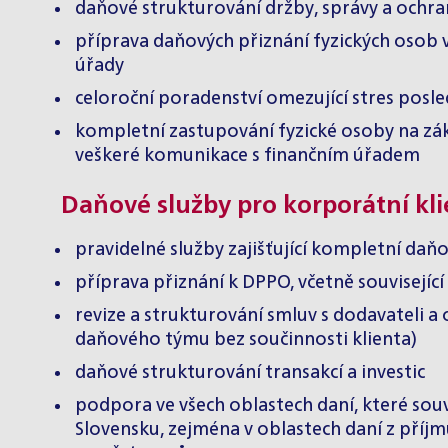
daňové strukturování držby, správy a ochra
příprava daňových přiznání fyzických osob v
úřady
celoroční poradenství omezující stres pos
kompletní zastupování fyzické osoby na zákl
veškeré komunikace s finančním úřadem
Daňové služby pro korporátní kli
pravidelné služby zajišťující kompletní daň
příprava přiznání k DPPO, včetně souvisej
revize a strukturování smluv s dodavateli a
daňového týmu bez součinnosti klienta)
daňové strukturování transakcí a investic
podpora ve všech oblastech daní, které souv
Slovensku, zejména v oblastech daní z příj