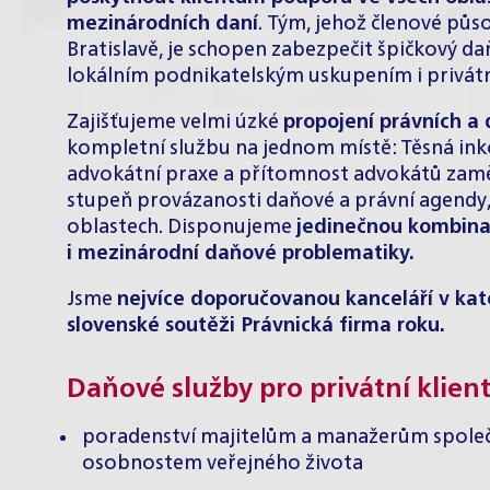
mezinárodních daní
. Tým, jehož členové půs
Bratislavě, je schopen zabezpečit špičkový 
lokálním podnikatelským uskupením i privátn
Zajišťujeme velmi úzké
propojení právních a
kompletní službu na jednom místě: Těsná in
advokátní praxe a přítomnost advokátů zamě
stupeň provázanosti daňové a právní agendy,
oblastech. Disponujeme
jedinečnou kombinac
i mezinárodní daňové problematiky.
Jsme
nejvíce doporučovanou kanceláří v kat
slovenské soutěži Právnická firma roku.
Daňové služby pro privátní klien
poradenství majitelům a manažerům spole
osobnostem veřejného života