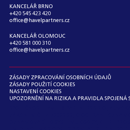
KANCELÁŘ BRNO
+420 545 423 420
office@havelpartners.cz
KANCELÁŘ OLOMOUC
+420 581 000 310
office@havelpartners.cz
ZÁSADY ZPRACOVÁNÍ OSOBNÍCH ÚDAJŮ
ZÁSADY POUŽITÍ COOKIES
NASTAVENÍ COOKIES
UPOZORNĚNÍ NA RIZIKA A PRAVIDLA SPOJENÁ 
SPOLEČNOST HAVEL & PARTNERS S.R.O., ADVO
ZÁKONEM Č. 171/2023 SB., O OCHRANĚ OZNAM
OZNAMOVACÍHO SYSTÉMU OSOBY, KTERÉ PRO 
UVEDENOU V § 2 ODST. 3 PÍSM. A), B), H) NEBO