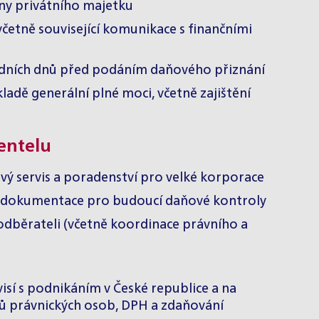
ny privátního majetku
četně související komunikace s finančními
ledních dnů před podáním daňového přiznání
adě generální plné moci, včetně zajištění
entelu
ový servis a poradenství pro velké korporace
ící dokumentace pro budoucí daňové kontroly
 odběrateli (včetně koordinace právního a
isí s podnikáním v České republice a na
mů právnických osob, DPH a zdaňování