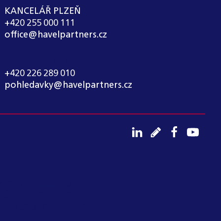
KANCELÁŘ PLZEŇ
+420 255 000 111
office@havelpartners.cz
CALL CENTRUM
+420 226 289 010
pohledavky@havelpartners.cz
YSTÉM V SOULADU SE
UŽITÍ VNITŘNÍHO
OU OBDOBNOU ČINNOST