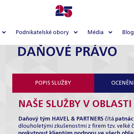
Podnikatelské obory
Média
Blog
DAŇOVÉ PRÁVO
POPIS SLUŽBY
OCENĚNÍ
NAŠE SLUŽBY V OBLAST
Daňový tým HAVEL & PARTNERS
čítá
patnáct
dlouholetými zkušenostmi z firem tzv. velké čt
poskytnout klientům podporu ve všech oblas