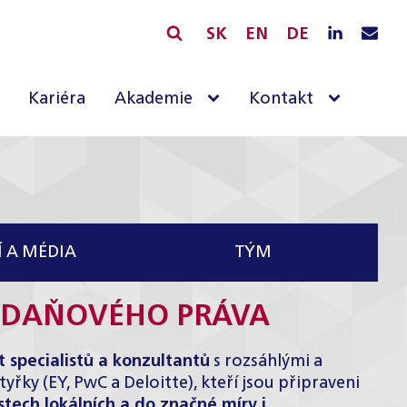
SK
EN
DE
Kariéra
Akademie
Kontakt
 A MÉDIA
TÝM
I DAŇOVÉHO PRÁVA
 specialistů a konzultantů
s rozsáhlými a
yřky (EY, PwC a Deloitte), kteří jsou připraveni
tech lokálních a do značné míry i