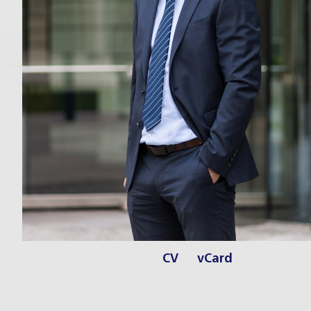
CV
vCard