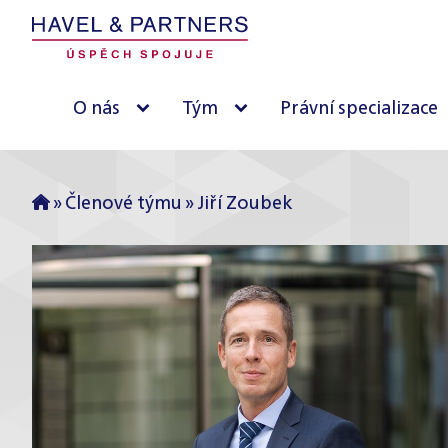
O nás
Tým
Právní specializace
»
Členové týmu
»
Jiří Zoubek