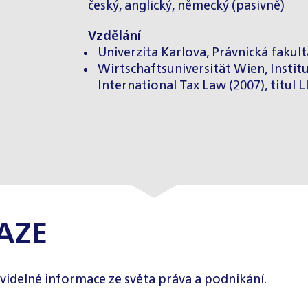
český, anglický, německý (pasivně)
Vzdělání
Univerzita Karlova, Právnická fakulta
Wirtschaftsuniversität Wien, Instit
International Tax Law (2007), titul L
AZE
videlné informace ze světa práva a podnikání.