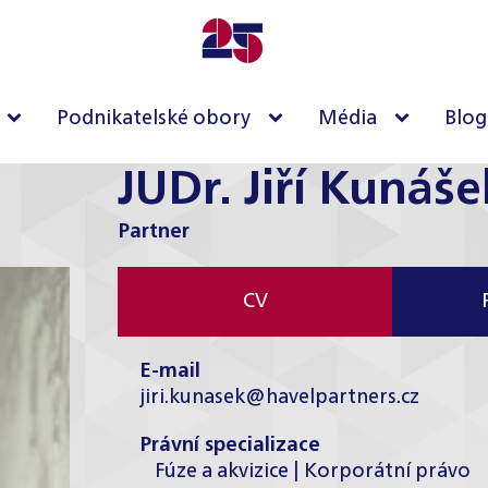
Podnikatelské obory
Média
Blog
JUDr. Jiří Kunáše
Partner
CV
E-mail
jiri.kunasek@havelpartners.cz
Právní specializace
Fúze a akvizice | Korporátní právo