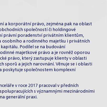
dní a korporátní právo, zejména pak na oblast
obchodních společností či holdingové
í právní poradenství privátním klientům,
 osobního a rodinného majetku i privátních
kapitálu. Podílel se na budování
rodinné majetkové právo a je rovněž oporou
 právo, který zastupuje klienty v oblasti
 sporů a jejich narovnání. Věnuje se i oblasti
ů a poskytuje společnostem komplexní
celáře v roce 2017 pracoval v předních
e spolupracujících s významnými mezinárodními
a generální praxi.