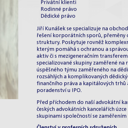
Privátní klienti
Rodinné právo
Dědické právo
Jiří Kunášek se specializuje na obcho
řešení korporátních sporů, přeměny 
struktury. Poskytuje rovněž komplexn
kterým pomáhá s ochranou a správou
aktiv či s mezigeneračním transferem 
specializované skupiny zaměřené na 
úspěšného týmu zaměřeného na dědické
rozsáhlých a komplikovaných dědických
finančního práva a kapitálových trh
poradenství u IPO.
Před příchodem do naší advokátní kan
českých advokátních kancelářích úzc
skupinami společností se zaměřením n
Členství v profesních sdruženích