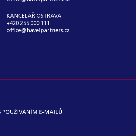
KANCELÁŘ OSTRAVA
+420 255 000 111
office@havelpartners.cz
S POUŽÍVÁNÍM E-MAILŮ
KÁTNÍ KANCELÁŘ ZAVEDLA VNITŘNÍ OZNAMOVACÍ S
OVATELŮ. SPOLEČNOST VYLOUČILA Z MOŽNOSTI VY