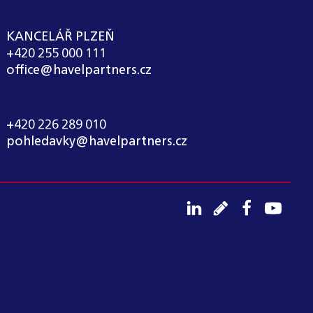
KANCELÁŘ PLZEŇ
+420 255 000 111
office@havelpartners.cz
CALL CENTRUM
+420 226 289 010
pohledavky@havelpartners.cz
YSTÉM V SOULADU SE
UŽITÍ VNITŘNÍHO