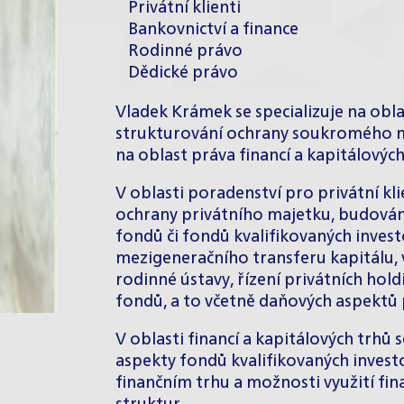
Privátní klienti
Bankovnictví a finance
Rodinné právo
Dědické právo
Vladek Krámek se specializuje na obl
strukturování ochrany soukromého m
na oblast práva financí a kapitálovýc
V oblasti poradenství pro privátní kl
ochrany privátního majetku, budování
fondů či fondů kvalifikovaných inves
mezigeneračního transferu kapitálu, 
rodinné ústavy, řízení privátních hol
fondů, a to včetně daňových aspektů p
V oblasti financí a kapitálových trhů
aspekty fondů kvalifikovaných investo
finančním trhu a možnosti využití fin