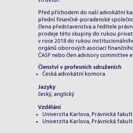
struktur.
Před příchodem do naší advokátní kanc
přední finančně-poradenské společnos
člena představenstva a ředitele právn
prodeje této skupiny do rukou privat
v roce 2018 do rukou institucionálního
orgánů oborových asociací finančního
ČASF nebo člen advisory committee ev
Členství v profesních sdruženích
Česká advokátní komora
Jazyky
český, anglický
Vzdělání
Univerzita Karlova, Právnická fakulta
Univerzita Karlova, Právnická fakulta