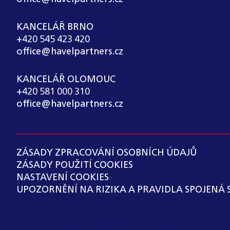
KANCELÁŘ BRNO
+420 545 423 420
office@havelpartners.cz
KANCELÁŘ OLOMOUC
+420 581 000 310
office@havelpartners.cz
ZÁSADY ZPRACOVÁNÍ OSOBNÍCH ÚDAJŮ
ZÁSADY POUŽITÍ COOKIES
NASTAVENÍ COOKIES
UPOZORNĚNÍ NA RIZIKA A PRAVIDLA SPOJENÁ 
SPOLEČNOST HAVEL & PARTNERS S.R.O., ADVO
ZÁKONEM Č. 171/2023 SB., O OCHRANĚ OZNAM