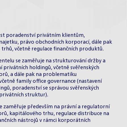
ast poradenství privátním klientům,
ajetku, právo obchodních korporací, dále pak
h trhů, včetně regulace finančních produktů.
ientelu se zaměřuje na strukturování držby a
 privátních holdingů, včetně svěřenských
torů, a dále pak na problematiku
včetně family office governance (nastavení
dingů, poradenství se správou svěřenských
rivátních struktur).
 se zaměřuje především na právní a regulatorní
rů, kapitálového trhu, regulace distribuce na
ančních nástrojů v rámci korporátních