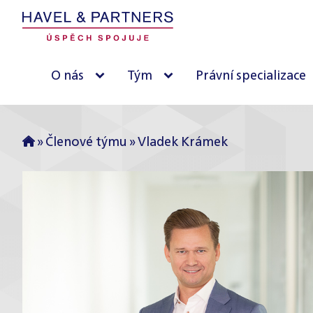
O nás
Tým
Právní specializace
»
Členové týmu
»
Vladek Krámek