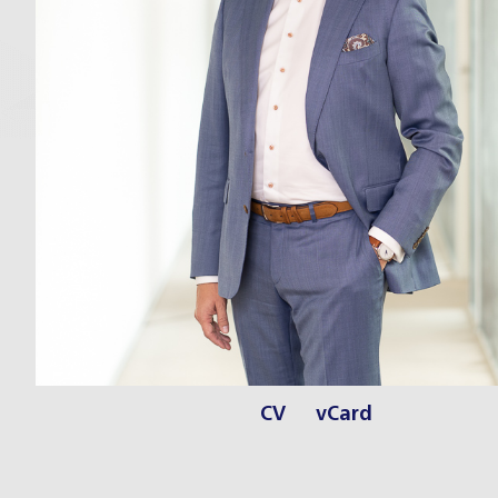
CV
vCard