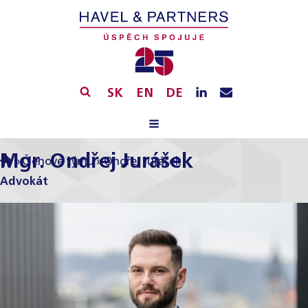
SK
EN
DE
Mgr. Ondřej Jurášek
»
Členové týmu
»
Ondřej Jurášek
Advokát