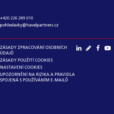
CALL CENTRUM
+420 226 289 010
pohledavky@havelpartners.cz
ZÁSADY ZPRACOVÁNÍ OSOBNÍCH
ÚDAJŮ
ZÁSADY POUŽITÍ COOKIES
NASTAVENÍ COOKIES
UPOZORNĚNÍ NA RIZIKA A PRAVIDLA
SPOJENÁ S POUŽÍVÁNÍM E-MAILŮ
SPOLEČNOST HAVEL & PARTNERS
S.R.O., ADVOKÁTNÍ KANCELÁŘ
ZAVEDLA VNITŘNÍ OZNAMOVACÍ
SYSTÉM V SOULADU SE ZÁKONEM Č.
171/2023 SB., O OCHRANĚ