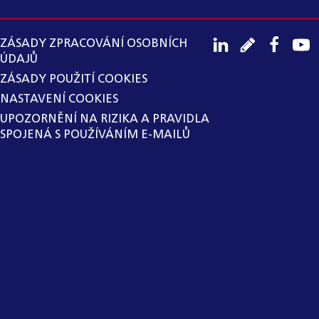
ZÁSADY ZPRACOVÁNÍ OSOBNÍCH
ÚDAJŮ
ZÁSADY POUŽITÍ COOKIES
NASTAVENÍ COOKIES
UPOZORNĚNÍ NA RIZIKA A PRAVIDLA
SPOJENÁ S POUŽÍVÁNÍM E-MAILŮ
SPOLEČNOST HAVEL & PARTNERS
S.R.O., ADVOKÁTNÍ KANCELÁŘ
ZAVEDLA VNITŘNÍ OZNAMOVACÍ
SYSTÉM V SOULADU SE ZÁKONEM Č.
171/2023 SB., O OCHRANĚ
OZNAMOVATELŮ. SPOLEČNOST
VYLOUČILA Z MOŽNOSTI VYUŽITÍ
VNITŘNÍHO OZNAMOVACÍHO
SYSTÉMU OSOBY, KTERÉ PRO
SPOLEČNOST NEVYKONÁVAJÍ
PRACOVNÍ NEBO JINOU OBDOBNOU