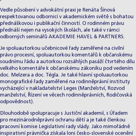
Vedle působení v advokátní praxi je Renáta Šínová
respektovanou odbornicí v akademickém světě s bohatou
přednáškovou i publikační činností. O rodinném právu
přednáší nejen na vysokých školách, ale také v rámci
odborných seminářů
AKADEMIE HAVEL & PARTNERS
.
Je spoluautorkou učebnicové řady zaměřené na civilní
právo procesní, spoluautorkou komentářů k občanskému
soudnímu řádu a autorkou rozsáhlých pasáží čtvrtého dílu
velkého komentáře k občanskému zákoníku pod vedením
doc. Melzera a doc. Tégla. Je také hlavní spoluautorkou
monografické řady zaměřené na rodinněprávní instituty
vycházející v nakladatelství Leges (Manželství, Rozvod
manželství, Řízení ve věcech rodinněprávních, Rodičovská
odpovědnost).
Dlouhodobě spolupracuje s Justiční akademií, s Úřadem
pro mezinárodněprávní ochranu dětí a je také členkou
pracovní komise Legislativní rady vlády. Jako mimořádně
inspirativní právnička získala loni česko-slovenské ocenění