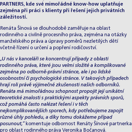
PARTNERS, kde své mimořádné know-how uplatňuje
zejména při práci s klienty při řešení jejich privátních
záležitostí.
Renáta Šínová
se dlouhodobě zaměřuje na oblast
rodinného a civilně procesního práva, zejména na otázky
manželského práva a úpravy poměrů nezletilých dětí
včetně řízení o určení a popření rodičovství.
„U nás v kanceláři se koncentrují případy z oblasti
rodinného práva
, které jsou velmi složité a komplikované
zejména po odborně-právní stránce, ale i po lidské
osobnostní či psychologické stránce. V takových případech
hrají roli právě výjimečné zkušenosti našich odborníků.
Renáta má mimořádnou schopnost propojit její unikátní
teoretické znalosti s praktickými aspekty právních sporů,
což pomáhá často nalézat řešení i v těch
nejkomplikovanějších sporech, kdy potřebujeme zapojit
různé úhly pohledu, a díky tomu dokážeme případ
posunout,“
komentuje odbornost Renáty Šínové partnerka
pro oblast rodinného práva
Veronika Bočanová
.