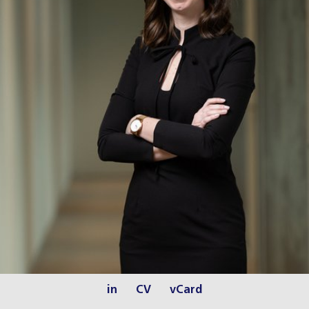
in
CV
vCard