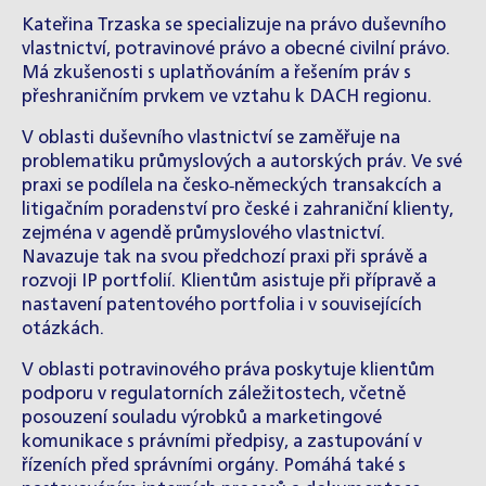
Kateřina Trzaska se specializuje na právo duševního
vlastnictví, potravinové právo a obecné civilní právo.
Má zkušenosti s uplatňováním a řešením práv s
přeshraničním prvkem ve vztahu k DACH regionu.
V oblasti duševního vlastnictví se zaměřuje na
problematiku průmyslových a autorských práv. Ve své
praxi se podílela na česko‑německých transakcích a
litigačním poradenství pro české i zahraniční klienty,
zejména v agendě průmyslového vlastnictví.
Navazuje tak na svou předchozí praxi při správě a
rozvoji IP portfolií. Klientům asistuje při přípravě a
nastavení patentového portfolia i v souvisejících
otázkách.
V oblasti potravinového práva poskytuje klientům
podporu v regulatorních záležitostech, včetně
posouzení souladu výrobků a marketingové
komunikace s právními předpisy, a zastupování v
řízeních před správními orgány. Pomáhá také s