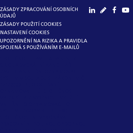
ZÁSADY ZPRACOVÁNÍ OSOBNÍCH
ÚDAJŮ
ZÁSADY POUŽITÍ COOKIES
NASTAVENÍ COOKIES
UPOZORNĚNÍ NA RIZIKA A PRAVIDLA
SPOJENÁ S POUŽÍVÁNÍM E-MAILŮ
SPOLEČNOST HAVEL & PARTNERS
S.R.O., ADVOKÁTNÍ KANCELÁŘ
ZAVEDLA VNITŘNÍ OZNAMOVACÍ
SYSTÉM V SOULADU SE ZÁKONEM Č.
171/2023 SB., O OCHRANĚ
OZNAMOVATELŮ. SPOLEČNOST
VYLOUČILA Z MOŽNOSTI VYUŽITÍ
VNITŘNÍHO OZNAMOVACÍHO
SYSTÉMU OSOBY, KTERÉ PRO
SPOLEČNOST NEVYKONÁVAJÍ
PRACOVNÍ NEBO JINOU OBDOBNOU
ČINNOST UVEDENOU V § 2 ODST. 3