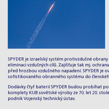
SPYDER je izraelský systém protivzdušné obrany k
eliminaci vzdušných cílů. Zajišťuje tak mj. ochra
před hrozbou vzdušného napadení. SPYDER je ově
sofistikovaného obranného systému do členské
Dodávky čtyř baterií SPYDER budou probíhat pos
komplety KUB sovětské výroby ze 70. let 20. stole
podnik Vojenský technický ústav.