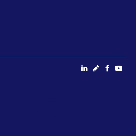
YSTÉM V SOULADU SE
UŽITÍ VNITŘNÍHO
OU OBDOBNOU ČINNOST