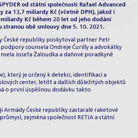
SPYDER od státní společnosti Rafael Advanced
 za 13,7 miliardy Kč (včetně DPH), jakož i
 miliardy Kč během 20 let od jeho dodání
ou stranou obě smlouvy dne 5. 10. 2021.
y České republiky poskytoval partner
Petr
a podpory counsela
Ondreje Čurilly
a advokátky
unsela
Josefa Žaloudka
a daňové poradkyně
který je určený k detekci, identifikaci a
ových center, letišť a dalších důležitých objektů
ná o první úspěšnou dodávku takto
i Armády České republiky zastaralé raketové
ý průmysl, zejména společnost RETIA a státní