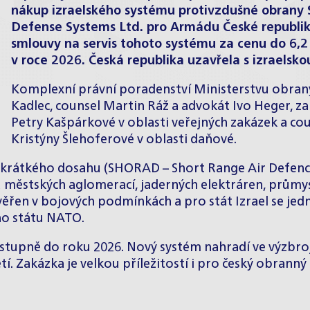
nákup izraelského systému protivzdušné obrany 
Defense Systems Ltd. pro Armádu České republiky
smlouvy na servis tohoto systému za cenu do 6,2
v roce 2026. Česká republika uzavřela s izraelsk
Komplexní právní poradenství Ministerstvu obran
Kadlec
, counsel
Martin Ráž
a advokát
Ivo Heger
, z
Petry Kašpárkové
v oblasti veřejných zakázek a co
Kristýny Šlehoferové
v oblasti daňové.
rátkého dosahu (SHORAD – Short Range Air Defence), 
nu městských aglomerací, jaderných elektráren, průmysl
řen v bojových podmínkách a pro stát Izrael se jed
ho státu NATO.
tupně do roku 2026. Nový systém nahradí ve výzbroj
tí. Zakázka je velkou příležitostí i pro český obrann