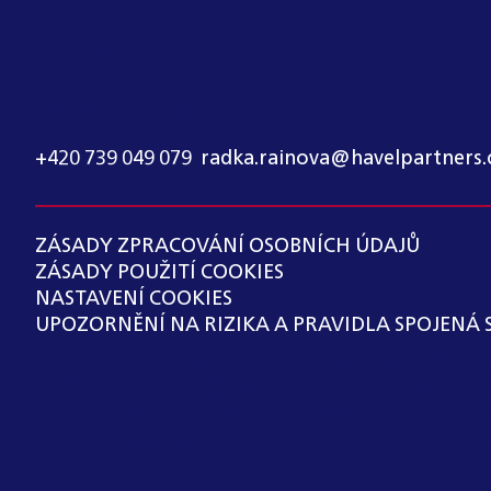
KONTAKT PRO MÉDIA:
RADKA RAINOVÁ
+420 739 049 079
,
radka.rainova@havelpartners.
ZÁSADY ZPRACOVÁNÍ OSOBNÍCH ÚDAJŮ
ZÁSADY POUŽITÍ COOKIES
NASTAVENÍ COOKIES
UPOZORNĚNÍ NA RIZIKA A PRAVIDLA SPOJENÁ 
SPOLEČNOST HAVEL & PARTNERS S.R.O., ADVO
ZÁKONEM Č. 171/2023 SB., O OCHRANĚ OZNAM
OZNAMOVACÍHO SYSTÉMU OSOBY, KTERÉ PRO 
UVEDENOU V § 2 ODST. 3 PÍSM. A), B), H) NEBO