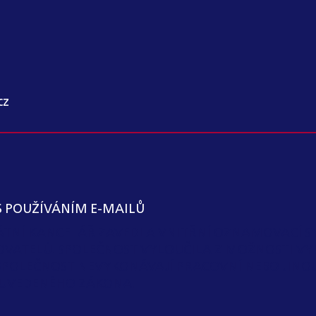
cz
S POUŽÍVÁNÍM E-MAILŮ
KÁTNÍ KANCELÁŘ ZAVEDLA VNITŘNÍ OZNAMOVACÍ S
OVATELŮ. SPOLEČNOST VYLOUČILA Z MOŽNOSTI VY
SPOLEČNOST NEVYKONÁVAJÍ PRACOVNÍ NEBO JIN
 I) UVEDENÉHO ZÁKONA.