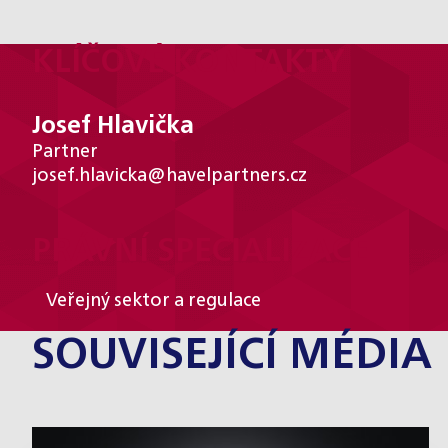
KLÍČOVÉ KONTAKTY
Josef Hlavička
Partner
josef.hlavicka@havelpartners.cz
PRÁVNÍ SPECIALIZACE
Veřejný sektor a regulace
SOUVISEJÍCÍ MÉDIA