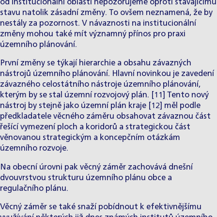
od institucionální oblasti nepozorujeme oproti stávajícímu
stavu natolik zásadní změny. To ovšem neznamená, že by
nestály za pozornost. V návaznosti na institucionální
změny mohou také mít významný přínos pro praxi
územního plánování.
První změny se týkají hierarchie a obsahu závazných
nástrojů územního plánování. Hlavní novinkou je zavedení
závazného celostátního nástroje územního plánování,
kterým by se stal územní rozvojový plán. [11] Tento nový
nástroj by stejně jako územní plán kraje [12] měl podle
předkladatele věcného záměru obsahovat závaznou část
řešící vymezení ploch a koridorů a strategickou část
věnovanou strategickým a koncepčním otázkám
územního rozvoje.
Na obecní úrovni pak věcný záměr zachovává dnešní
dvouvrstvou strukturu územního plánu obce a
regulačního plánu.
Věcný záměr se také snaží pobídnout k efektivnějšímu