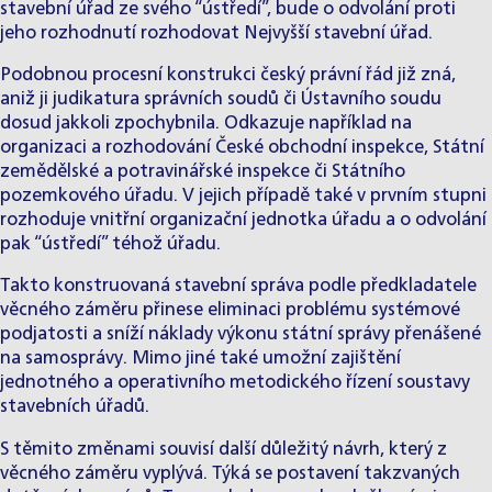
stavební úřad ze svého “ústředí”, bude o odvolání proti
jeho rozhodnutí rozhodovat Nejvyšší stavební úřad.
Podobnou procesní konstrukci český právní řád již zná,
aniž ji judikatura správních soudů či Ústavního soudu
dosud jakkoli zpochybnila. Odkazuje například na
organizaci a rozhodování České obchodní inspekce, Státní
zemědělské a potravinářské inspekce či Státního
pozemkového úřadu. V jejich případě také v prvním stupni
rozhoduje vnitřní organizační jednotka úřadu a o odvolání
pak “ústředí” téhož úřadu.
Takto konstruovaná stavební správa podle předkladatele
věcného záměru přinese eliminaci problému systémové
podjatosti a sníží náklady výkonu státní správy přenášené
na samosprávy. Mimo jiné také umožní zajištění
jednotného a operativního metodického řízení soustavy
stavebních úřadů.
S těmito změnami souvisí další důležitý návrh, který z
věcného záměru vyplývá. Týká se postavení takzvaných