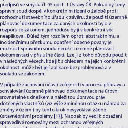
předpisů ve smyslu čl. 95 odst. 1 Ústavy ČR. Pokud by tedy
správní soud dospěl v konkrétním řízení o žalobě proti
rozhodnutí stavebního úřadu k závěru, že použití územně
plánovací dokumentace za daných okolností bylo v
rozporu se zákonem, jednoduše by ji v konkrétní věci
neaplikoval. Důležitým rozdílem oproti abstraktnímu a
incidenčnímu přezkumu opatření obecné povahy je
možnost správního soudu nerušit územně plánovací
dokumentaci v příslušné části. Lze ji z toho důvodu použít
v následných věcech, kde již s ohledem na jejich konkrétní
okolnosti může být její aplikace bezproblémová a v
souladu se zákonem.
V případě zachování účasti veřejnosti v procesu přípravy a
schvalování územně plánovací dokumentace na úrovni
srovnatelné s dneškem a náležitou úpravou práv
dotčených vlastníků (viz výše zmíněnou otázku náhrad za
změny v území) by tento krok nevyvolával žádné
ústavněprávní problémy [17]. Naopak by vedl k dosažení
spravedlivé rovnováhy mezi ochranou veřejných