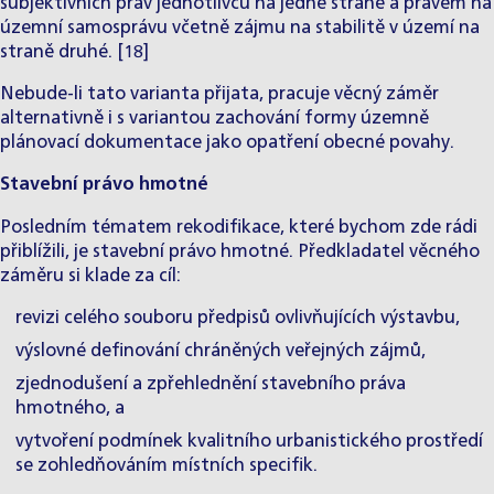
subjektivních práv jednotlivců na jedné straně a právem na
územní samosprávu včetně zájmu na stabilitě v území na
straně druhé. [18]
Nebude-li tato varianta přijata, pracuje věcný záměr
alternativně i s variantou zachování formy územně
plánovací dokumentace jako opatření obecné povahy.
Stavební právo hmotné
Posledním tématem rekodifikace, které bychom zde rádi
přiblížili, je stavební právo hmotné. Předkladatel věcného
záměru si klade za cíl:
revizi celého souboru předpisů ovlivňujících výstavbu,
výslovné definování chráněných veřejných zájmů,
zjednodušení a zpřehlednění stavebního práva
hmotného, a
vytvoření podmínek kvalitního urbanistického prostředí
se zohledňováním místních specifik.