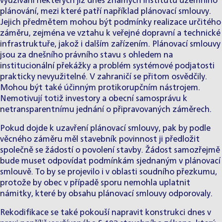
využívání některých již dnes známých institutů územního
plánování, mezi které patří například plánovací smlouvy.
Jejich předmětem mohou být podmínky realizace určitého
záměru, zejména ve vztahu k veřejné dopravní a technické
infrastruktuře, jakož i dalším zařízením. Plánovací smlouvy
jsou za dnešního právního stavu s ohledem na
institucionální překážky a problém systémové podjatosti
prakticky nevyužitelné. V zahraničí se přitom osvědčily.
Mohou být také účinným protikorupčním nástrojem.
Nemotivují totiž investory a obecní samosprávu k
netransparentnímu jednání o připravovaných záměrech.
Pokud dojde k uzavření plánovací smlouvy, pak by podle
věcného záměru měl stavebník povinnost ji předložit
společně se žádostí o povolení stavby. Žádost samozřejmě
bude muset odpovídat podmínkám sjednaným v plánovací
smlouvě. To by se projevilo i v oblasti soudního přezkumu,
protože by obec v případě sporu nemohla uplatnit
námitky, které by obsahu plánovací smlouvy odporovaly.
Rekodifikace se také pokouší napravit konstrukci dnes v