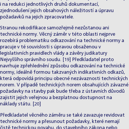
i na redukci jednotlivých druhů dokumentací,
zjednodušení jejich obsahových náležitostí a úpravu
požadavků na jejich zpracovatele.
Stranou rekodifikace samozřejmě nezůstanou ani
technické normy. Věcný záměr v této oblasti nejprve
rozebírá problematiku odkazování na technické normy a
pracuje v té souvislosti s úpravou obsaženou v
legislativních pravidlech vlády a závěry judikatury
Nejvyššího správního soudu. [19] Předkladatel proto
navrhuje zpřehlednění způsobu odkazování na technické
normy, ideálně formou takzvaných indikativních odkazů,
která odpovídá principu obecné nezávaznosti technických
norem. V případě technických norem obsahujících závazné
požadavky na stavby pak bude třeba z ústavních důvodů
zajistit jejich veřejnou a bezplatnou dostupnost na
náklady státu. [20]
Předkladatel věcného záměru se také zavazuje revidovat
technické normy a přesunout požadavky, které nemají
čistě technickou povahu, do stavebního zákona nebo