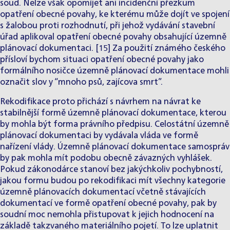
soud. Nelze však opomíjet ani incidenční přezkum
opatření obecné povahy, ke kterému může dojít ve spojení
s žalobou proti rozhodnutí, při jehož vydávání stavební
úřad aplikoval opatření obecné povahy obsahující územně
plánovací dokumentaci. [15] Za použití známého českého
přísloví bychom situaci opatření obecné povahy jako
formálního nosičce územně plánovací dokumentace mohli
označit slov y “mnoho psů, zajícova smrt”.
Rekodifikace proto přichází s návrhem na návrat ke
stabilnější formě územně plánovací dokumentace, kterou
by mohla být forma právního předpisu. Celostátní územně
plánovací dokumentaci by vydávala vláda ve formě
nařízení vlády. Územně plánovací dokumentace samospráv
by pak mohla mít podobu obecně závazných vyhlášek.
Pokud zákonodárce stanoví bez jakýchkoliv pochybností,
jakou formu budou po rekodifikaci mít všechny kategorie
územně plánovacích dokumentací včetně stávajících
dokumentací ve formě opatření obecné povahy, pak by
soudní moc nemohla přistupovat k jejich hodnocení na
základě takzvaného materiálního pojetí. To lze uplatnit