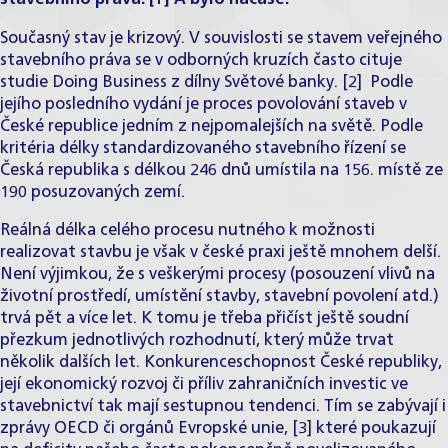
Současný stav je krizový. V souvislosti se stavem veřejného
stavebního práva se v odborných kruzích často cituje
studie Doing Business z dílny Světové banky. [2] Podle
jejího posledního vydání je proces povolování staveb v
České republice jedním z nejpomalejších na světě. Podle
kritéria délky standardizovaného stavebního řízení se
Česká republika s délkou 246 dnů umístila na 156. místě ze
190 posuzovaných zemí.
Reálná délka celého procesu nutného k možnosti
realizovat stavbu je však v české praxi ještě mnohem delší.
Není výjimkou, že s veškerými procesy (posouzení vlivů na
životní prostředí, umístění stavby, stavební povolení atd.)
trvá pět a více let. K tomu je třeba přičíst ještě soudní
přezkum jednotlivých rozhodnutí, který může trvat
několik dalších let. Konkurenceschopnost České republiky,
její ekonomický rozvoj či příliv zahraničních investic ve
stavebnictví tak mají sestupnou tendenci. Tím se zabývají i
zprávy OECD či orgánů Evropské unie, [3] které poukazují