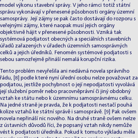
model výkonu stavební správy. V jeho rámci totiž státní
správu vykonávají v přenesené působnosti orgány územní
samosprávy. Její zájmy se pak často dostávají do rozporu s
veřejnými zájmy, které naopak musí jejich orgány
objektivně hájit v přenesené působnosti. Vzniká tak
systémová podjatost obecných a speciálních stavebních
úřadů zařazených v úřadech územních samosprávných
celků a jejich úředníků. Fenomén systémové podjatosti s
sebou samozřejmě přináší nemalá korupční rizika.
Tento problém nevyřešila ani nedávná novela správního
řádu, [8] podle které nyní úřední osobu nelze považovat za
podjatou, jestliže pochybnost o její nepodjatosti vyvolává
její služební poměr nebo pracovněprávní či jiný obdobný
vztah ke státu nebo k územnímu samosprávnému celku.
Na jedné straně je pravda, že k podjatosti nestačí pouhá
kolize vztahů ke státní správě i samosprávě. [9] Pak ovšem
novela nepřináší nic nového. Na druhé straně ovšem nelze
z ústavních důvodů říci, že popsaný vztah nikdy nemůže
vést k podjatosti úředníka. Pokud k tomuto výkladu měla