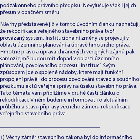
podzákonného právního předpisu. Nevylučuje však i jejich
přesun v opačném směru.
Návrhy představené již v tomto úvodním článku naznačují,
že rekodifikace veřejného stavebního práva tvoří
provázaný systém. Institucionální změny se projevují v
oblasti územního plánování a úpravě hmotného práva.
Hmotné právo a úprava chráněných veřejných zájmů pak
samozřejmě budou mít dopad v oblasti územního
plánování, povolovacího procesu i institucí. Svým
způsobem jde o spojené nádoby, které mají funkční
propojení právě i do procesu povolování staveb a soudního
přezkumu aktů veřejné správy na úseku stavebního práva.
Tato témata vám přiblížíme v druhé části článku o
rekodifikaci. V něm budeme informovat i o aktuálním
průběhu a stavu přípravy věcného záměru rekodifikace
veřejného stavebního práva.
________________________________________
1) Věcný záměr stavebního zákona byl do informačního