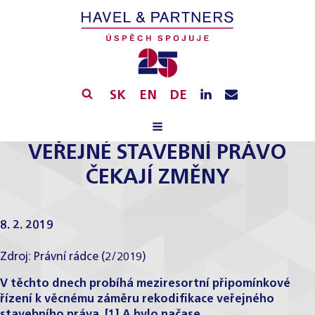
SK
EN
DE
VEŘEJNÉ STAVEBNÍ PRÁVO
ČEKAJÍ ZMĚNY
8. 2. 2019
Zdroj:
Právní rádce (2/2019)
V těchto dnech probíhá meziresortní připomínkové
řízení k věcnému záměru rekodifikace veřejného
stavebního práva. [1] A bylo načase.