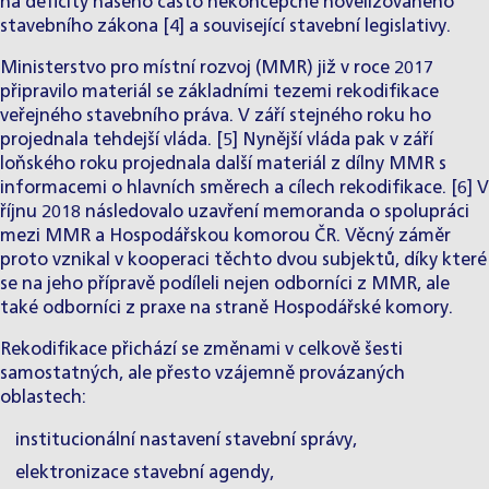
na deficity našeho často nekoncepčně novelizovaného
stavebního zákona [4] a související stavební legislativy.
Ministerstvo pro místní rozvoj (MMR) již v roce 2017
připravilo materiál se základními tezemi rekodifikace
veřejného stavebního práva. V září stejného roku ho
projednala tehdejší vláda. [5] Nynější vláda pak v září
loňského roku projednala další materiál z dílny MMR s
informacemi o hlavních směrech a cílech rekodifikace. [6] V
říjnu 2018 následovalo uzavření memoranda o spolupráci
mezi MMR a Hospodářskou komorou ČR. Věcný záměr
proto vznikal v kooperaci těchto dvou subjektů, díky které
se na jeho přípravě podíleli nejen odborníci z MMR, ale
také odborníci z praxe na straně Hospodářské komory.
Rekodifikace přichází se změnami v celkově šesti
samostatných, ale přesto vzájemně provázaných
oblastech:
institucionální nastavení stavební správy,
elektronizace stavební agendy,