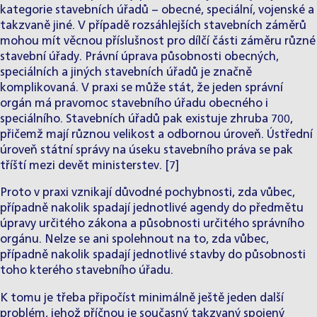
kategorie stavebních úřadů − obecné, speciální, vojenské a
takzvaně jiné. V případě rozsáhlejších stavebních záměrů
mohou mít věcnou příslušnost pro dílčí části záměru různé
stavební úřady. Právní úprava působnosti obecných,
speciálních a jiných stavebních úřadů je značně
komplikovaná. V praxi se může stát, že jeden správní
orgán má pravomoc stavebního úřadu obecného i
speciálního. Stavebních úřadů pak existuje zhruba 700,
přičemž mají různou velikost a odbornou úroveň. Ústřední
úroveň státní správy na úseku stavebního práva se pak
tříští mezi devět ministerstev. [7]
Proto v praxi vznikají důvodné pochybnosti, zda vůbec,
případně nakolik spadají jednotlivé agendy do předmětu
úpravy určitého zákona a působnosti určitého správního
orgánu. Nelze se ani spolehnout na to, zda vůbec,
případně nakolik spadají jednotlivé stavby do působnosti
toho kterého stavebního úřadu.
K tomu je třeba připočíst minimálně ještě jeden další
problém, jehož příčnou je současný takzvaný spojený