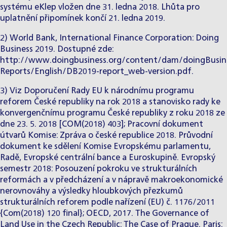
systému eKlep vložen dne 31. ledna 2018. Lhůta pro
uplatnění připomínek končí 21. ledna 2019.
2) World Bank, International Finance Corporation: Doing
Business 2019. Dostupné zde:
http://www.doingbusiness.org/content/dam/doingBusin
Reports/English/DB2019-report_web-version.pdf.
3) Viz Doporučení Rady EU k národnímu programu
reforem České republiky na rok 2018 a stanovisko rady ke
konvergenčnímu programu České republiky z roku 2018 ze
dne 23. 5. 2018 [COM(2018) 403]; Pracovní dokument
útvarů Komise: Zpráva o české republice 2018. Průvodní
dokument ke sdělení Komise Evropskému parlamentu,
Radě, Evropské centrální bance a Euroskupině. Evropský
semestr 2018: Posouzení pokroku ve strukturálních
reformách a v předcházení a v nápravě makroekonomické
nerovnováhy a výsledky hloubkových přezkumů
strukturálních reforem podle nařízení (EU) č. 1176/2011
{Com(2018) 120 final}; OECD, 2017. The Governance of
Land Use in the Czech Republic: The Case of Prague. Paris: