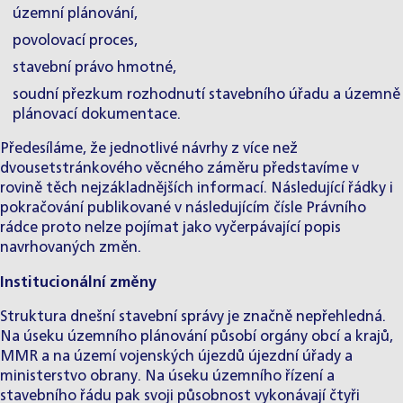
územní plánování,
povolovací proces,
stavební právo hmotné,
soudní přezkum rozhodnutí stavebního úřadu a územně
plánovací dokumentace.
Předesíláme, že jednotlivé návrhy z více než
dvousetstránkového věcného záměru představíme v
rovině těch nejzákladnějších informací. Následující řádky i
pokračování publikované v následujícím čísle Právního
rádce proto nelze pojímat jako vyčerpávající popis
navrhovaných změn.
Institucionální změny
Struktura dnešní stavební správy je značně nepřehledná.
Na úseku územního plánování působí orgány obcí a krajů,
MMR a na území vojenských újezdů újezdní úřady a
ministerstvo obrany. Na úseku územního řízení a
stavebního řádu pak svoji působnost vykonávají čtyři