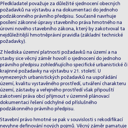
Předkladatel považuje za důležité sjednocení obecných
požadavků na výstavbu a na dokumentaci do jednoho
podzákonného právního předpisu. Současně navrhuje
posílení zákonné úpravy stavebního práva hmotného na
úrovni nového stavebního zákona, který by zakotvoval ta
nejdůležitější hmotněprávní pravidla (základní technické
požadavky).
Z hlediska územní platnosti požadavků na území a na
stavby sice věcný záměr hovoří o sjednocení do jednoho
právního předpisu zohledňujícího specifické urbanistické či
krajinné požadavky na výstavbu v 21. století. U
vymezených urbanistických požadavků na uspořádání
území, kvalitu vystavěného prostředí, utváření charakteru
území, zástavby a veřejného prostředí však připouští
zakotvení práva obcí přijmout v územně plánovací
dokumentaci řešení odchylné od příslušného
podzákonného právního předpisu.
Stavební právo hmotné se pak v souvislosti s rekodifikací
nevyhne definování nových pojmů. Věcný záměr pamatuje