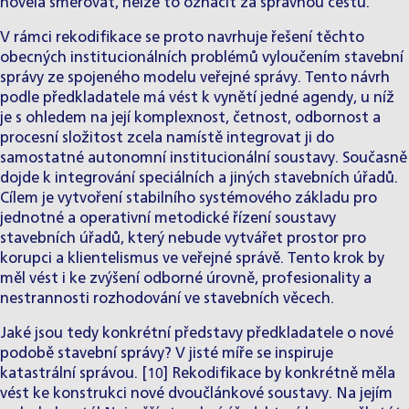
novela směřovat, nelze to označit za správnou cestu.
V rámci rekodifikace se proto navrhuje řešení těchto
obecných institucionálních problémů vyloučením stavební
správy ze spojeného modelu veřejné správy. Tento návrh
podle předkladatele má vést k vynětí jedné agendy, u níž
je s ohledem na její komplexnost, četnost, odbornost a
procesní složitost zcela namístě integrovat ji do
samostatné autonomní institucionální soustavy. Současně
dojde k integrování speciálních a jiných stavebních úřadů.
Cílem je vytvoření stabilního systémového základu pro
jednotné a operativní metodické řízení soustavy
stavebních úřadů, který nebude vytvářet prostor pro
korupci a klientelismus ve veřejné správě. Tento krok by
měl vést i ke zvýšení odborné úrovně, profesionality a
nestrannosti rozhodování ve stavebních věcech.
Jaké jsou tedy konkrétní představy předkladatele o nové
podobě stavební správy? V jisté míře se inspiruje
katastrální správou. [10] Rekodifikace by konkrétně měla
vést ke konstrukci nové dvoučlánkové soustavy. Na jejím