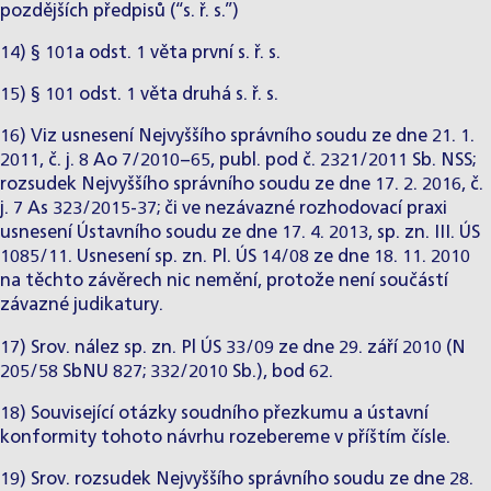
pozdějších předpisů (“s. ř. s.”)
14) § 101a odst. 1 věta první s. ř. s.
15) § 101 odst. 1 věta druhá s. ř. s.
16) Viz usnesení Nejvyššího správního soudu ze dne 21. 1.
2011, č. j. 8 Ao 7/2010−65, publ. pod č. 2321/2011 Sb. NSS;
rozsudek Nejvyššího správního soudu ze dne 17. 2. 2016, č.
j. 7 As 323/2015-37; či ve nezávazné rozhodovací praxi
usnesení Ústavního soudu ze dne 17. 4. 2013, sp. zn. III. ÚS
1085/11. Usnesení sp. zn. Pl. ÚS 14/08 ze dne 18. 11. 2010
na těchto závěrech nic nemění, protože není součástí
závazné judikatury.
17) Srov. nález sp. zn. Pl ÚS 33/09 ze dne 29. září 2010 (N
205/58 SbNU 827; 332/2010 Sb.), bod 62.
18) Související otázky soudního přezkumu a ústavní
konformity tohoto návrhu rozebereme v příštím čísle.
19) Srov. rozsudek Nejvyššího správního soudu ze dne 28.