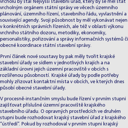
vrcholu by stál Nejvyšší stavební úřad, který by se měl stát
vrcholným orgánem státní správy ve věcech územního
plánování, územního řízení, stavebního řádu, vyvlastnění a
související agendy. Svoji působnost by měl vykonávat nejen
v konkrétních správních řízeních, ale též v oblasti výkonu
vrchního státního dozoru, metodiky, ekonomiky,
personalistiky, pořizování a správy informačních systémů či
obecné koordinace státní stavební správy.
První článek nové soustavy by pak měly tvořit krajské
stavební úřady se sídlem v jednotlivých krajích a na
základní úrovni jejich územní pracoviště v obcích s
rozšířenou působností. Krajské úřady by podle potřeby
mohly zřizovat kontaktní místa v obcích, ve kterých dnes
působí obecné stavební úřady.
V procesně-instančním smyslu bude řízení v prvním stupni
zajišťovat příslušné územní pracoviště krajského
stavebního úřadu. O opravných prostředcích ve druhém
stupni bude rozhodovat krajský stavební úřad z krajského
“ústředí”. Pokud by rozhodoval v prvním stupni krajský