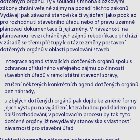
dotčených orgánů. Ty v souladu s mnoha složkovými
zákony chrání veřejné zájmy na pozadí těchto zákonů.
Vydávají pak závazná stanoviska či vyjádření jako podklad
pro rozhodnutí stavebního úřadu nebo přípravu územně
plánovací dokumentace či její změny. V návaznosti na
plánovanou revizi chráněných zájmů rekodifikace přichází
v zásadě se třemi přístupy k otázce změny postavení
dotčených orgánů v oblasti povolování staveb:
integrace agend stávajících dotčených orgánů spolu s
ochranou příslušného veřejného zájmu do činnosti
stavebních úřadů v rámci státní stavební správy,
zrušení některých konkrétních agend dotčených orgánů
bez náhrady,
u zbylých dotčených orgánů pak dojde ke změně formy
jejich výstupu na vyjádření, která budou podkladem pro
další rozhodování; v povolovacím procesu by tak tyto
dotčené orgány již nevydávaly stanoviska s vlastností
závaznosti pro stavební úřad.