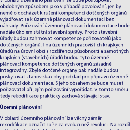
V oblasti územního plánování se bude postupovat
obdobným způsobem jako v případě povolování, jen by
nemělo docházet k rušení kompetencí dotčených orgánů
vyjadřovat se k územně plánovací dokumentaci bez
náhrady. Pořizování územně plánovací dokumentace bude
nadále úkolem státní stavební správy. Proto stavební
úřady budou zahrnovat kompetence pořizovatelů jako
dotčených orgánů. I na územních pracovištích krajských
úřadů na úrovni obcí s rozšířenou působností a samotných
krajských (stavebních) úřadů budou tyto územně
plánovací kompetence dotčených orgánů zásadně
integrovány. Zbylé dotčené orgány pak nadále budou
poskytovat stanoviska coby podklad pro přípravu územně
plánovací dokumentace. S jeho obsahem se bude muset
pořizovatel při jejím pořizování vypořádat. V tomto směru
tedy rekodifikace prakticky zachová stávající stav.
Územní plánování
V oblasti územního plánování lze věcný záměr
rekodifikace označit spíše za evoluci než revoluci. Na rozdíl