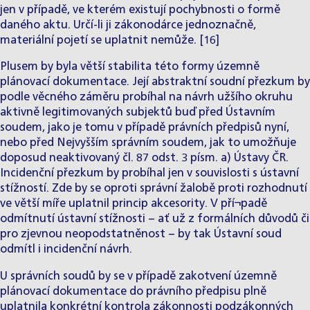
jen v případě, ve kterém existují pochybnosti o formě
daného aktu. Určí-li ji zákonodárce jednoznačně,
materiální pojetí se uplatnit nemůže. [16]
Plusem by byla větší stabilita této formy územně
plánovací dokumentace. Její abstraktní soudní přezkum by
podle věcného záměru probíhal na návrh užšího okruhu
aktivně legitimovaných subjektů buď před Ústavním
soudem, jako je tomu v případě právních předpisů nyní,
nebo před Nejvyšším správním soudem, jak to umožňuje
doposud neaktivovaný čl. 87 odst. 3 písm. a) Ústavy ČR.
Incidenční přezkum by probíhal jen v souvislosti s ústavní
stížností. Zde by se oproti správní žalobě proti rozhodnutí
ve větší míře uplatnil princip akcesority. V pří¬padě
odmítnutí ústavní stížnosti − ať už z formálních důvodů či
pro zjevnou neopodstatněnost − by tak Ústavní soud
odmítl i incidenční návrh.
U správních soudů by se v případě zakotvení územně
plánovací dokumentace do právního předpisu plně
uplatnila konkrétní kontrola zákonnosti podzákonných