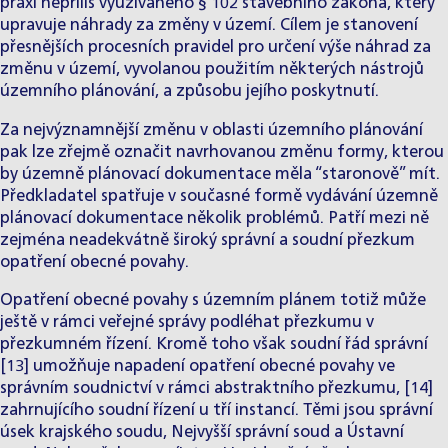
praxi nepříliš využívaného § 102 stavebního zákona, který
upravuje náhrady za změny v území. Cílem je stanovení
přesnějších procesních pravidel pro určení výše náhrad za
změnu v území, vyvolanou použitím některých nástrojů
územního plánování, a způsobu jejího poskytnutí.
Za nejvýznamnější změnu v oblasti územního plánování
pak lze zřejmě označit navrhovanou změnu formy, kterou
by územně plánovací dokumentace měla “staronově” mít.
Předkladatel spatřuje v současné formě vydávání územně
plánovací dokumentace několik problémů. Patří mezi ně
zejména neadekvátně široký správní a soudní přezkum
opatření obecné povahy.
Opatření obecné povahy s územním plánem totiž může
ještě v rámci veřejné správy podléhat přezkumu v
přezkumném řízení. Kromě toho však soudní řád správní
[13] umožňuje napadení opatření obecné povahy ve
správním soudnictví v rámci abstraktního přezkumu, [14]
zahrnujícího soudní řízení u tří instancí. Těmi jsou správní
úsek krajského soudu, Nejvyšší správní soud a Ústavní