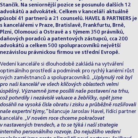
Stančík. Na seniornější pozice se posunulo dalších 12
advokátů a advokátek. Celkem v kanceláři aktuálně
působí 41 partnerů a 21 counselů. HAVEL & PARTNERS je
s kancelářemi v Praze, Bratislavě, Frankfurtu, Brně,
Plzni, Olomouci a Ostravě a s týmem 350 právníků,
daňových poradců a patentových zástupců, cca 200
advokátů a celkem 500 spolupracovníků největší
nezávislou právnickou firmou ve střední Evropě.
Vedení kanceláře si dlouhodobě zakládá na vytváření
optimálního prostředí a podmínek pro rychlý kariérní růst
svých zaměstnanců a spolupracovníků.
„Uplynulý rok byl
pro naši kancelář ve všech klíčových oblastech velmi
úspěšný. Významně jsme posílili naše postavení na trhu,
což potvrdily i nezávislé valuace a žebříčky, opět jsme
dosáhli na vysoká čísla obratu i zisku a průběžně rozšiřovali
naše expertní týmy,”
bilancuje Jaroslav Havel, řídící partner
kanceláře.
„V novém roce chceme pokračovat
v nastavených trendech, a to se týká i naší strategie
interního personálního rozvoje. Do nejužšího vedení