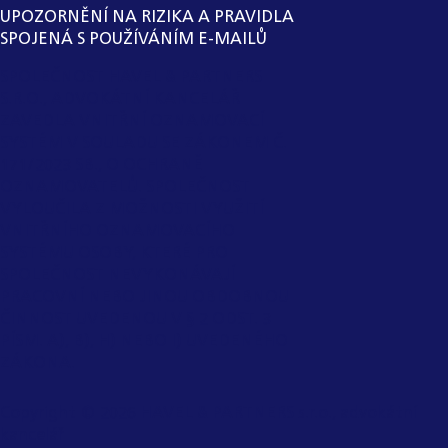
UPOZORNĚNÍ NA RIZIKA A PRAVIDLA
SPOJENÁ S POUŽÍVÁNÍM E-MAILŮ
SPOLEČNOST HAVEL & PARTNERS
S.R.O., ADVOKÁTNÍ KANCELÁŘ
ZAVEDLA VNITŘNÍ OZNAMOVACÍ
SYSTÉM V SOULADU SE ZÁKONEM Č.
171/2023 SB., O OCHRANĚ
OZNAMOVATELŮ. SPOLEČNOST
VYLOUČILA Z MOŽNOSTI VYUŽITÍ
VNITŘNÍHO OZNAMOVACÍHO
SYSTÉMU OSOBY, KTERÉ PRO
SPOLEČNOST NEVYKONÁVAJÍ
PRACOVNÍ NEBO JINOU OBDOBNOU
ČINNOST UVEDENOU V § 2 ODST. 3
PÍSM. A), B), H) NEBO I) UVEDENÉHO
ZÁKONA.
Copyright ©
2026
HAVEL & PARTNERS s.r.o., advokátní
kancelář