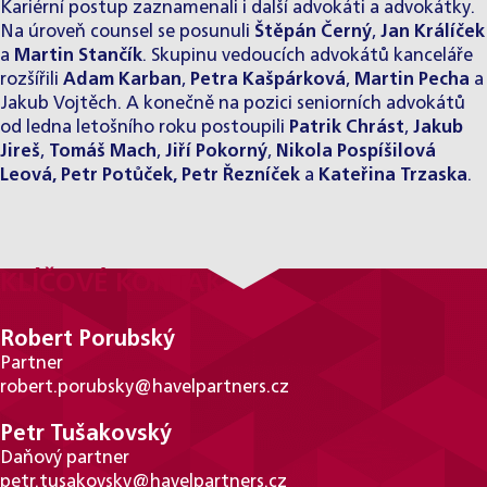
Kariérní postup zaznamenali i další advokáti a advokátky.
Na úroveň counsel se posunuli
Štěpán Černý
,
Jan Králíček
a
Martin Stančík
. Skupinu vedoucích advokátů kanceláře
rozšířili
Adam Karban
,
Petra Kašpárková
,
Martin Pecha
a
Jakub Vojtěch. A konečně na pozici seniorních advokátů
od ledna letošního roku postoupili
Patrik Chrást
,
Jakub
Jireš
,
Tomáš Mach
,
Jiří Pokorný
,
Nikola Pospíšilová
Leová
,
Petr Potůček
,
Petr Řezníček
a
Kateřina Trzaska
.
KLÍČOVÉ KONTAKTY
Robert Porubský
Partner
robert.porubsky@havelpartners.cz
Petr Tušakovský
Daňový partner
petr.tusakovsky@havelpartners.cz