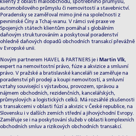
klienty z oblastí maloobchodu, spotřebního průmyslu,
automobilového průmyslu či nemovitostí a stavebnictví.
Poradensky se zaměřoval mimo jiné na společnosti z
pevninské Číny a Tchaj-wanu. V rámci své praxe ve
Spojených státech klientům pomáhal s globálním
daňovým strukturováním a poskytoval poradenství
ohledně daňových dopadů obchodních transakcí převážně
v Evropské unii.
Novým partnerem HAVEL & PARTNERS je i
Martin Vlk
,
expert na nemovitostní právo, fúze a akvizice a smluvní
právo. V pražské a bratislavské kanceláři se zaměřuje na
poradenství při prodeji a koupi nemovitostí, a smluvní
vztahy související s výstavbou, provozem, správou a
nájmem obchodních, rezidenčních, kancelářských,
průmyslových a logistických celků. Má rozsáhlé zkušenosti
s transakcemi v oblasti fúzí a akvizic v České republice, na
Slovensku i v dalších zemích střední a jihovýchodní Evropy.
Zaměřuje se i na poskytování služeb v oblasti komplexních
obchodních smluv a rizikových obchodních transakcí.