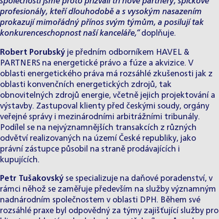
společnosti jsme proto přizvali tři nové partnery, špičkové
profesionály, kteří dlouhodobě a s vysokým nasazením
prokazují mimořádný přínos svým týmům, a posilují tak
konkurenceschopnost naší kanceláře,“
doplňuje.
Robert Porubský
je předním odborníkem HAVEL &
PARTNERS na energetické právo a fúze a akvizice. V
oblasti energetického práva má rozsáhlé zkušenosti jak z
oblasti konvenčních energetických zdrojů, tak
obnovitelných zdrojů energie, včetně jejich projektování a
výstavby. Zastupoval klienty před českými soudy, orgány
veřejné správy i mezinárodními arbitrážními tribunály.
Podílel se na nejvýznamnějších transakcích z různých
odvětví realizovaných na území České republiky, jako
právní zástupce působil na straně prodávajících i
kupujících.
Petr Tušakovský
se specializuje na daňové poradenství, v
rámci něhož se zaměřuje především na služby významným
nadnárodním společnostem v oblasti DPH. Během své
rozsáhlé praxe byl odpovědný za týmy zajišťující služby pro