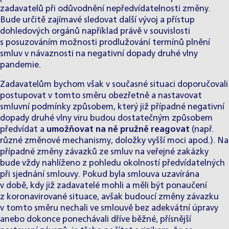
zadavatelů při odůvodnění nepředvídatelnosti změny.
Bude určitě zajímavé sledovat další vývoj a přístup
dohledových orgánů například právě v souvislosti
s posuzováním možnosti prodlužování termínů plnění
smluv v návaznosti na negativní dopady druhé vlny
pandemie.
Zadavatelům bychom však v současné situaci doporučovali
postupovat v tomto směru obezřetně a nastavovat
smluvní podmínky způsobem, který již případné negativní
dopady druhé vlny viru budou dostatečným způsobem
předvídat a
umožňovat na ně pružně reagovat
(např.
různé změnové mechanismy, doložky vyšší moci apod.). Na
případné změny závazků ze smluv na veřejné zakázky
bude vždy nahlíženo z pohledu okolností předvídatelných
při sjednání smlouvy. Pokud byla smlouva uzavírána
v době, kdy již zadavatelé mohli a měli být ponaučení
z koronavirované situace, avšak budoucí změny závazku
v tomto směru nechali ve smlouvě bez adekvátní úpravy
anebo dokonce ponechávali dříve běžné, přísnější