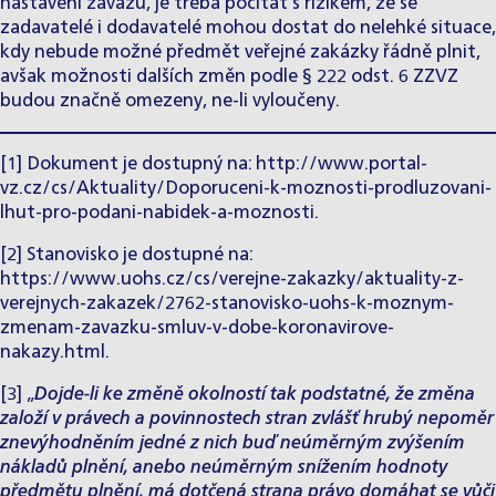
nastavení závazů, je třeba počítat s rizikem, že se
zadavatelé i dodavatelé mohou dostat do nelehké situace,
kdy nebude možné předmět veřejné zakázky řádně plnit,
avšak možnosti dalších změn podle § 222 odst. 6 ZZVZ
budou značně omezeny, ne-li vyloučeny.
[1]
Dokument je dostupný na:
http://www.portal-
vz.cz/cs/Aktuality/Doporuceni-k-moznosti-prodluzovani-
lhut-pro-podani-nabidek-a-moznosti
.
[2]
Stanovisko je dostupné na:
https://www.uohs.cz/cs/verejne-zakazky/aktuality-z-
verejnych-zakazek/2762-stanovisko-uohs-k-moznym-
zmenam-zavazku-smluv-v-dobe-koronavirove-
nakazy.html
.
[3]
„
Dojde-li ke změně okolností tak podstatné, že změna
založí v právech a povinnostech stran zvlášť hrubý nepoměr
znevýhodněním jedné z nich buď neúměrným zvýšením
nákladů plnění, anebo neúměrným snížením hodnoty
předmětu plnění, má dotčená strana právo domáhat se vůči