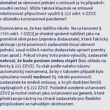
domáhat se
obnovení jednání o smlouvě (a to případně i
soudní cestou). Může taková klauzule ve smlouvě
relativizovat přípustnost využití § 222 odst. 6 ZZVZ
v důsledku koronavirové pandemie?
Domníváme se, že bez dalšího nikoliv. Na ustanovení §
1765 odst. 1 OZ
[3]
je vhodné správně nahlížet jako na
poměrně silné právo (zejména dodavatele), které fakticky
aktivuje i jisté povinnosti zadavatele (musí obnovit
jednání, soud může k návrhu dodavatele upravit poměry
stan apod.). Pokud strany toto právo vyloučily, zadavateli
nehrozí, že bude povinen změnu strpět
(bez ohledu na
limity § 222 ZZVZ). To však podle našeho názoru
automatický neznamená, že by v takovém případě byla
vyloučena rovněž
možnost
(tj. nikoliv povinnost)
zadavatele ke změně smlouvy, a to při dodržení limitů
vyplývajících z § 222 ZZVZ. Posledně uvedené ustanovení
ZZVZ je nutné vnímat jako ustanovení
sui generis
, které
představuje nástroj na straně zadavatele pro flexibilní
přizpůsobení se nahodilým okolnostem.