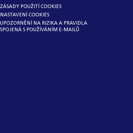
ZÁSADY POUŽITÍ COOKIES
NASTAVENÍ COOKIES
UPOZORNĚNÍ NA RIZIKA A PRAVIDLA
SPOJENÁ S POUŽÍVÁNÍM E-MAILŮ
SPOLEČNOST HAVEL & PARTNERS
S.R.O., ADVOKÁTNÍ KANCELÁŘ
ZAVEDLA VNITŘNÍ OZNAMOVACÍ
SYSTÉM V SOULADU SE ZÁKONEM Č.
171/2023 SB., O OCHRANĚ
OZNAMOVATELŮ. SPOLEČNOST
VYLOUČILA Z MOŽNOSTI VYUŽITÍ
VNITŘNÍHO OZNAMOVACÍHO
SYSTÉMU OSOBY, KTERÉ PRO
SPOLEČNOST NEVYKONÁVAJÍ
PRACOVNÍ NEBO JINOU OBDOBNOU
ČINNOST UVEDENOU V § 2 ODST. 3
PÍSM. A), B), H) NEBO I) UVEDENÉHO
ZÁKONA.