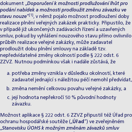
dokument „
Doporučení k možnosti prodlužování lhůt pro
podání nabídek a možnosti prodloužit změnu závazku ve
[1]
stavu nouze
“
, v němž pojalo možnost prodloužení doby
realizace plnění veřejných zakázek prakticky. Připustilo, že
v případě již ukončených zadávacích řízení a uzavřených
smluv, pokud by vyhlášení nouzového stavu přímo ovlivnilo
průběh realizace veřejné zakázky, může zadavatel
prodloužit dobu plnění smlouvy na základě tzv.
nepředvídatelné změny okolností podle § 222 odst. 6
ZZVZ. Nutnou podmínkou však i nadále zůstává, že
potřeba změny vznikla v důsledku okolností, které
zadavatel jednající s náležitou péčí nemohl předvídat,
změna nemění celkovou povahu veřejné zakázky, a
její hodnota nepřekročí 50 % původní hodnoty
závazku.
Možnost aplikace § 222 odst. 6 ZZVZ připustil též Úřad pro
ochranu hospodářské soutěže („
Úřad
“) ve zveřejněném
„
Stanovisku ÚOHS k možným změnám závazků smluv