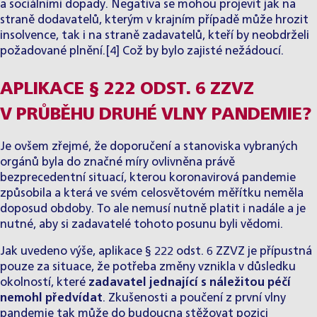
a sociálními dopady. Negativa se mohou projevit jak na
straně dodavatelů, kterým v krajním případě může hrozit
insolvence, tak i na straně zadavatelů, kteří by neobdrželi
požadované plnění.
[4]
Což by bylo zajisté nežádoucí.
APLIKACE § 222 ODST. 6 ZZVZ
V PRŮBĚHU DRUHÉ VLNY PANDEMIE?
Je ovšem zřejmé, že doporučení a stanoviska vybraných
orgánů byla do značné míry ovlivněna právě
bezprecedentní situací, kterou koronavirová pandemie
způsobila a která ve svém celosvětovém měřítku neměla
doposud obdoby. To ale nemusí nutně platit i nadále a je
nutné, aby si zadavatelé tohoto posunu byli vědomi.
Jak uvedeno výše, aplikace § 222 odst. 6 ZZVZ je přípustná
pouze za situace, že potřeba změny vznikla v důsledku
okolností, které
zadavatel jednající s náležitou péčí
nemohl předvídat
. Zkušenosti a poučení z první vlny
pandemie tak může do budoucna stěžovat pozici