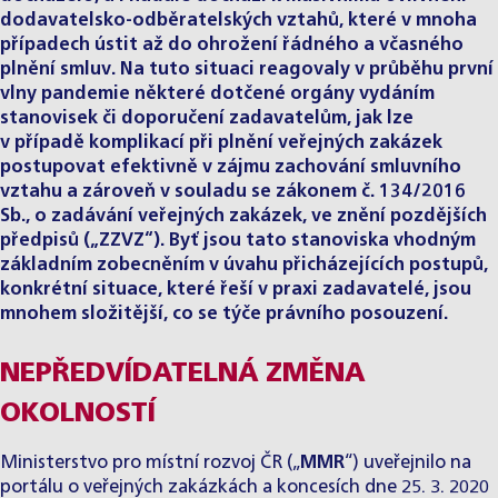
dodavatelsko-odběratelských vztahů, které v mnoha
případech ústit až do ohrožení řádného a včasného
plnění smluv. Na tuto situaci reagovaly v průběhu první
vlny pandemie některé dotčené orgány vydáním
stanovisek či doporučení zadavatelům, jak lze
v případě komplikací při plnění veřejných zakázek
postupovat efektivně v zájmu zachování smluvního
vztahu a zároveň v souladu se zákonem č. 134/2016
Sb., o zadávání veřejných zakázek, ve znění pozdějších
předpisů („ZZVZ“). Byť jsou tato stanoviska vhodným
základním zobecněním v úvahu přicházejících postupů,
konkrétní situace, které řeší v praxi zadavatelé, jsou
mnohem složitější, co se týče právního posouzení.
NEPŘEDVÍDATELNÁ ZMĚNA
OKOLNOSTÍ
Ministerstvo pro místní rozvoj ČR („
MMR
“) uveřejnilo na
portálu o veřejných zakázkách a koncesích dne 25. 3. 2020