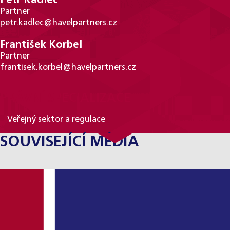
Petr Kadlec
Partner
petr.kadlec@havelpartners.cz
František Korbel
Partner
frantisek.korbel@havelpartners.cz
PRÁVNÍ SPECIALIZACE
Veřejný sektor a regulace
SOUVISEJÍCÍ MÉDIA