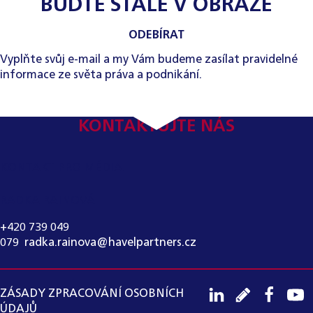
BUĎTE STÁLE V OBRAZE
ODEBÍRAT
Vyplňte svůj e-mail a my Vám budeme zasílat pravidelné
informace ze světa práva a podnikání.
KONTAKTUJTE NÁS
KONTAKT PRO MÉDIA:
RADKA RAINOVÁ
+420 739 049
079
,
radka.rainova@havelpartners.cz
ZÁSADY ZPRACOVÁNÍ OSOBNÍCH
ÚDAJŮ