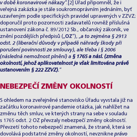
v době koronavirové nákazy
“.
[2]
Úřad připomněl, že i
veřejná zakázka je stále soukromoprávním jednáním, byť
uzavřeným podle specifických pravidel upravených v ZZVZ;
doporučil proto pozornosti zadavatelů rovněž příslušná
ustanovení zákona č. 89/2012 Sb., občanský zákoník, ve
znění pozdějších předpisů („
OZ
“), „
a to zejména § 2913
odst. 2 (liberační důvody v případě náhrady škody při
porušení povinnosti ze smlouvy), ale třeba i § 2006
(následná nemožnost plnění) a
§ 1765 a násl. (změna
okolností, jehož aplikovatelnost je však limitována právě
ustanovením § 222 ZZVZ)
.
“
NEBEZPEČÍ ZMĚNY OKOLNOSTÍ
S ohledem na zveřejněné stanovisko Úřadu vyvstala již na
začátku koronavirové pandemie otázka, jak nahlížet na
změnu těch smluv, ve kterých strany na sebe v souladu
s 1765 odst. 2 OZ převzaly nebezpečí změny okolností.
Převzetí tohoto nebezpečí znamená, že straně, která se
dovolává podstatné změny okolností, nevznikne
právo