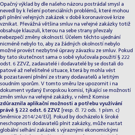
Opačný výklad by dle našeho názoru postrádal smysl a
nevedl by k řešení potenciálních problémů, které mohou
při plnění veřejných zakázek v době koronavirové krize
vznikat. Převážná většina smluv na veřejné zakázky totiž
obsahuje klauzuli, kterou na sebe strany převzaly
nebezpečí změny okolností. Účelem těchto ujednání
nicméně nebylo to, aby za žádných okolností nebylo
možné provést nezbytné úpravy závazku ze smluv. Pokud
by tato skutečnost sama o sobě vylučovala použití § 222
odst. 6 ZZVZ, zadavatelé i dodavatelé by se dostali do
patové až neřešitelné situace, která by mohla vést
k pozastavení plnění ze strany dodavatelů a letitým
soudním sporům. V tomto směru lze upozornit i na
dokument vydaný Evropskou komisí, týkající se možností
změn smluv na veřejné zakázky, v němž Komise
zdůraznila aplikační možnosti a potřebu využívání
právě § 222 odst. 6 ZZVZ
[resp. čl. 72 ods. 1 písm. c)
Směrnice 2014/24/EÚ]. Pokud by docházelo k široké
neschopnosti dodavatelů plnit zakázky, může nastat
globální selhání zakázek s výraznými ekonomickými