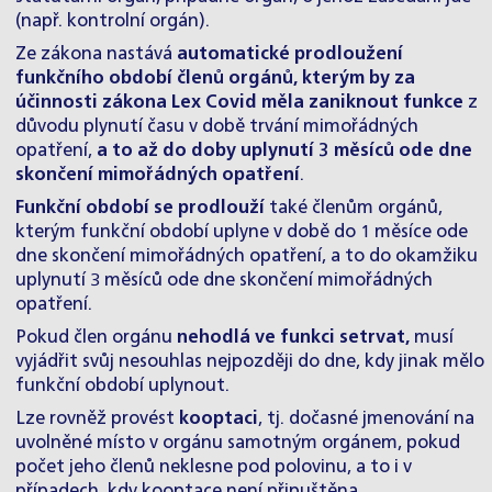
(např. kontrolní orgán).
Ze zákona nastává
automatické prodloužení
funkčního
období členů orgánů, kterým by za
účinnosti zákona Lex Covid
měla zaniknout funkce
z
důvodu plynutí času v době trvání mimořádných
opatření,
a to až do doby uplynutí 3 měsíců ode dne
skončení mimořádných opatření
.
Funkční období se prodlouží
také členům orgánů,
kterým funkční období uplyne v době do 1 měsíce ode
dne skončení mimořádných opatření, a to do okamžiku
uplynutí 3 měsíců ode dne skončení mimořádných
opatření.
Pokud člen orgánu
nehodlá ve funkci setrvat,
musí
vyjádřit svůj nesouhlas nejpozději do dne, kdy jinak mělo
funkční období uplynout.
Lze rovněž provést
kooptaci
, tj. dočasné jmenování na
uvolněné místo v orgánu samotným orgánem, pokud
počet jeho členů neklesne pod polovinu, a to i v
případech, kdy kooptace není připuštěna