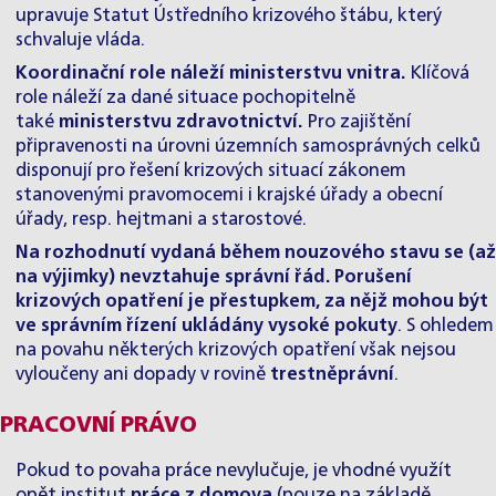
upravuje Statut Ústředního krizového štábu, který
schvaluje vláda.
Koordinační role náleží ministerstvu vnitra.
Klíčová
role náleží za dané situace pochopitelně
také
ministerstvu
zdravotnictví
.
Pro zajištění
připravenosti na úrovni územních samosprávných celků
disponují pro řešení krizových situací zákonem
stanovenými pravomocemi i krajské úřady a obecní
úřady, resp. hejtmani a starostové.
Na rozhodnutí vydaná během nouzového stavu se (až
na výjimky) nevztahuje správní řád.
Porušení
krizových opatření je přestupkem, za nějž mohou být
ve správním řízení ukládány vysoké pokuty
. S ohledem
na povahu některých krizových opatření však nejsou
vyloučeny ani dopady v rovině
trestněprávní
.
PRACOVNÍ PRÁVO
Pokud to povaha práce nevylučuje, je vhodné využít
opět institut
práce z domova
(pouze na základě