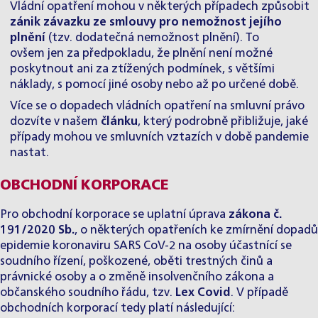
Vládní opatření mohou v některých případech způsobit
zánik závazku ze smlouvy pro nemožnost jejího
plnění
(tzv. dodatečná nemožnost plnění). To
ovšem jen za předpokladu, že plnění není možné
poskytnout ani za ztížených podmínek, s většími
náklady, s pomocí jiné osoby nebo až po určené době.
Více se o dopadech vládních opatření na smluvní právo
dozvíte v našem
článku
, který podrobně přibližuje, jaké
případy mohou ve smluvních vztazích v době pandemie
nastat.
OBCHODNÍ KORPORACE
Pro obchodní korporace se uplatní úprava
zákona č.
191/2020 Sb.
, o některých opatřeních ke zmírnění dopadů
epidemie koronaviru SARS CoV-2 na osoby účastnící se
soudního řízení, poškozené, oběti trestných činů a
právnické osoby a o změně insolvenčního zákona a
občanského soudního řádu, tzv.
Lex Covid
. V případě
obchodních korporací tedy platí následující: