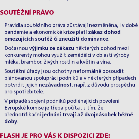
SOUTĚŽNÍ PRÁVO
Pravidla soutěžního práva zůstávají nezměněna, i v době
pandemie a ekonomické krize platí
zákaz dohod
omezujících soutěž či zneužití dominance
.
Dočasnou
výjimku ze zákazu
některých dohod mezi
konkurenty mohou využít zemědělci v oblasti výroby
mléka, brambor, živých rostlin a květin a vína.
Soutěžní úřady jsou ochotny neformálně posoudit
plánovanou spolupráci podniků a v některých případech
potvrdit jejich
nezávadnost
, např. z důvodu prospěchu
pro spotřebitele.
V případě spojení podniků podléhajících povolení
Evropské komise je třeba počítat s tím, že
přednotifikační
jednání trvají až dvojnásobek běžné
doby
.
FLASH JE PRO VÁS K DISPOZICI ZDE: