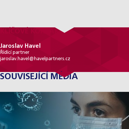
KLÍČOVÉ KONTAKTY
Jaroslav Havel
Řídící partner
jaroslav.havel@havelpartners.cz
SOUVISEJÍCÍ MÉDIA