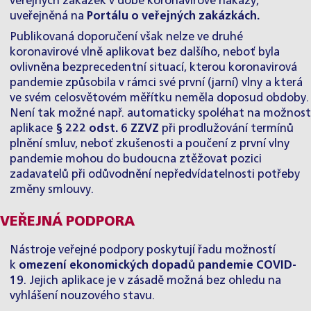
veřejných zakázek v době koronavirové nákazy,
uveřejněná na
Portálu o veřejných zakázkách
.
Publikovaná doporučení však nelze ve druhé
koronavirové vlně aplikovat bez dalšího, neboť byla
ovlivněna bezprecedentní situací, kterou koronavirová
pandemie způsobila v rámci své první (jarní) vlny a která
ve svém celosvětovém měřítku neměla doposud obdoby.
Není tak možné např. automaticky spoléhat na možnost
aplikace
§ 222 odst. 6 ZZVZ
při prodlužování termínů
plnění smluv, neboť zkušenosti a poučení z první vlny
pandemie mohou do budoucna ztěžovat pozici
zadavatelů při odůvodnění nepředvídatelnosti potřeby
změny smlouvy.
VEŘEJNÁ PODPORA
Nástroje veřejné podpory poskytují řadu možností
k
omezení ekonomických dopadů pandemie COVID-
19
. Jejich aplikace je v zásadě možná bez ohledu na
vyhlášení nouzového stavu.