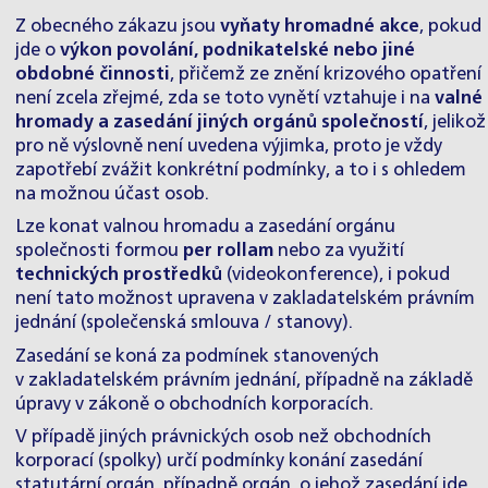
Z obecného zákazu jsou
vyňaty hromadné akce
, pokud
jde o
výkon povolání, podnikatelské nebo jiné
obdobné činnosti
, přičemž ze znění krizového opatření
není zcela zřejmé, zda se toto vynětí vztahuje i na
valné
hromady a zasedání jiných orgánů společností
, jelikož
pro ně výslovně není uvedena výjimka, proto je vždy
zapotřebí zvážit konkrétní podmínky, a to i s ohledem
na možnou účast osob.
Lze konat valnou hromadu a zasedání orgánu
společnosti formou
per rollam
nebo za využití
technických prostředků
(videokonference), i pokud
není tato možnost upravena v zakladatelském právním
jednání (společenská smlouva / stanovy).
Zasedání se koná za podmínek stanovených
v zakladatelském právním jednání, případně na základě
úpravy v zákoně o obchodních korporacích.
V případě jiných právnických osob než obchodních
korporací (spolky) určí podmínky konání zasedání
statutární orgán, případně orgán, o jehož zasedání jde