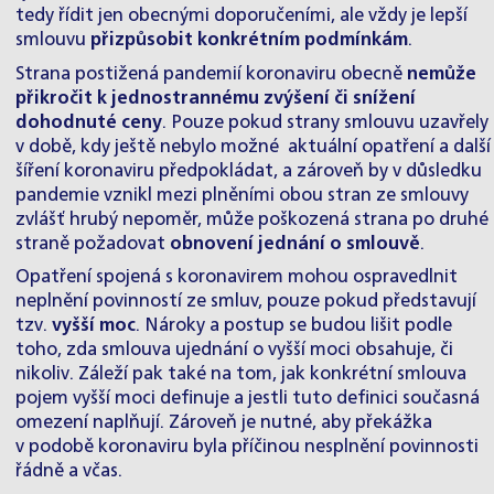
tedy řídit jen obecnými doporučeními, ale vždy je lepší
smlouvu
přizpůsobit konkrétním podmínkám
.
Strana postižená pandemií koronaviru obecně
nemůže
přikročit k jednostrannému zvýšení či snížení
dohodnuté ceny
. Pouze pokud strany smlouvu uzavřely
v době, kdy ještě nebylo možné aktuální opatření a další
šíření koronaviru předpokládat, a zároveň by v důsledku
pandemie vznikl mezi plněními obou stran ze smlouvy
zvlášť hrubý nepoměr, může poškozená strana po druhé
straně požadovat
obnovení jednání o smlouvě
.
Opatření spojená s koronavirem mohou ospravedlnit
neplnění povinností ze smluv, pouze pokud představují
tzv.
vyšší moc
. Nároky a postup se budou lišit podle
toho, zda smlouva ujednání o vyšší moci obsahuje, či
nikoliv. Záleží pak také na tom, jak konkrétní smlouva
pojem vyšší moci definuje a jestli tuto definici současná
omezení naplňují. Zároveň je nutné, aby překážka
v podobě koronaviru byla příčinou nesplnění povinnosti
řádně a včas.