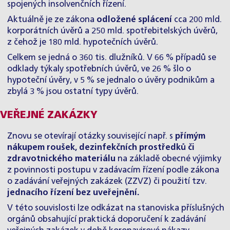
spojených insolvenčních řízení.
Aktuálně je ze zákona
odložené splácení
cca 200 mld.
korporátních úvěrů a 250 mld. spotřebitelských úvěrů,
z čehož je 180 mld. hypotečních úvěrů.
Celkem se jedná o 360 tis. dlužníků. V 66 % případů se
odklady týkaly spotřebních úvěrů, ve 26 % šlo o
hypoteční úvěry, v 5 % se jednalo o úvěry podnikům a
zbylá 3 % jsou ostatní typy úvěrů.
VEŘEJNÉ ZAKÁZKY
Znovu se otevírají otázky související např. s
přímým
nákupem roušek, dezinfekčních prostředků či
zdravotnického materiálu
na základě obecné výjimky
z povinnosti postupu v zadávacím řízení podle zákona
o zadávání veřejných zakázek (ZZVZ) či použití tzv.
jednacího řízení bez uveřejnění.
V této souvislosti lze odkázat na stanoviska příslušných
orgánů obsahující praktická doporučení k zadávání