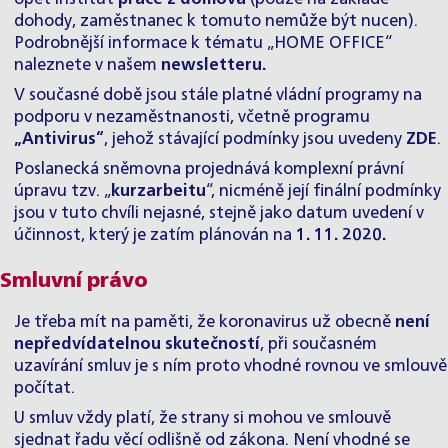
dohody, zaměstnanec k tomuto nemůže být nucen).
Podrobnější informace k tématu „HOME OFFICE“
naleznete v našem
newsletteru
.
V současné době jsou stále platné vládní programy na
podporu v nezaměstnanosti, včetně programu
„Antivirus“
, jehož stávající podmínky jsou uvedeny
ZDE
.
Poslanecká sněmovna projednává komplexní právní
úpravu tzv. „
kurzarbeitu
“, nicméně její finální podmínky
jsou v tuto chvíli nejasné, stejně jako datum uvedení v
účinnost, který je zatím plánován na
1. 11. 2020.
Smluvní právo
Je třeba mít na paměti, že koronavirus už obecně
není
nepředvídatelnou skutečností
, při současném
uzavírání smluv je s ním proto vhodné rovnou ve smlouvě
počítat.
U smluv vždy platí, že strany si mohou ve smlouvě
sjednat řadu věcí odlišně od zákona. Není vhodné se