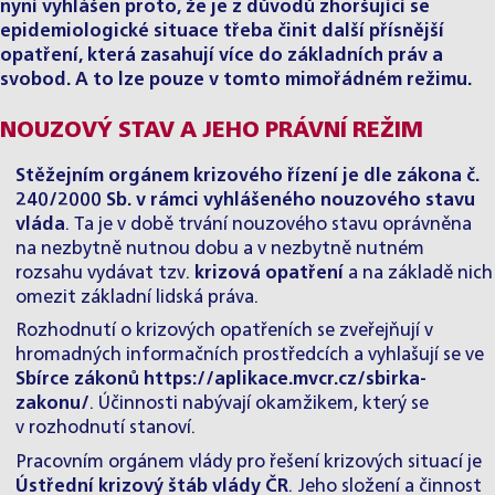
nyní vyhlášen proto, že je z důvodů zhoršující se
epidemiologické situace třeba činit další přísnější
opatření, která zasahují více do základních práv a
svobod. A to lze pouze v tomto mimořádném režimu.
NOUZOVÝ STAV A JEHO PRÁVNÍ REŽIM
Stěžejním orgánem krizového řízení je dle zákona č.
240/2000 Sb. v rámci vyhlášeného nouzového stavu
vláda
. Ta je v době trvání nouzového stavu oprávněna
na nezbytně nutnou dobu a v nezbytně nutném
rozsahu vydávat tzv.
krizová opatření
a na základě nich
omezit základní lidská práva.
Rozhodnutí o krizových opatřeních se zveřejňují v
hromadných informačních prostředcích a vyhlašují se ve
Sbírce zákonů
https://aplikace.mvcr.cz/sbirka-
zakonu/
. Účinnosti nabývají okamžikem, který se
v rozhodnutí stanoví.
Pracovním orgánem vlády pro řešení krizových situací je
Ústřední krizový štáb vlády ČR
. Jeho složení a činnost