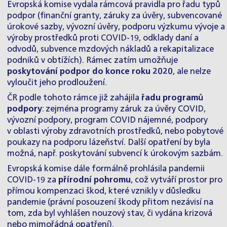
Evropská komise vydala rámcová pravidla pro řadu typů
podpor (finanční granty, záruky za úvěry, subvencované
úrokové sazby, vývozní úvěry, podporu výzkumu vývoje a
výroby prostředků proti COVID-19, odklady daní a
odvodů, subvence mzdových nákladů a rekapitalizace
podniků v obtížích). Rámec zatím umožňuje
poskytování podpor do konce roku 2020
, ale nelze
vyloučit jeho prodloužení.
ČR podle tohoto rámce již zahájila
řadu programů
podpory
: zejména programy záruk za úvěry COVID,
vývozní podpory, program COVID nájemné, podpory
v oblasti výroby zdravotních prostředků, nebo pobytové
poukazy na podporu lázeňství. Další opatření by byla
možná, např. poskytování subvencí k úrokovým sazbám.
Evropská komise dále formálně prohlásila pandemii
COVID-19 za
přírodní pohromu
, což vytváří prostor pro
přímou kompenzaci škod, které vznikly v důsledku
pandemie (právní posouzení škody přitom nezávisí na
tom, zda byl vyhlášen nouzový stav, či vydána krizová
nebo mimořádná opatření).