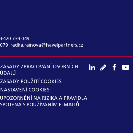
KONTAKT PRO MÉDIA:
RADKA RAINOVÁ
+420 739 049
079
,
radka.rainova@havelpartners.cz
ZÁSADY ZPRACOVÁNÍ OSOBNÍCH
ÚDAJŮ
ZÁSADY POUŽITÍ COOKIES
NASTAVENÍ COOKIES
UPOZORNĚNÍ NA RIZIKA A PRAVIDLA
SPOJENÁ S POUŽÍVÁNÍM E-MAILŮ
SPOLEČNOST HAVEL & PARTNERS
S.R.O., ADVOKÁTNÍ KANCELÁŘ
ZAVEDLA VNITŘNÍ OZNAMOVACÍ