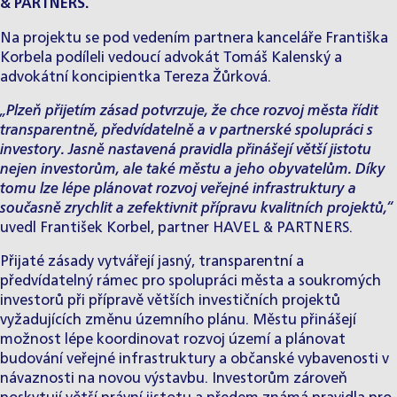
& PARTNERS.
Na projektu se pod vedením partnera kanceláře
Františka
Korbela
podíleli vedoucí advokát
Tomáš Kalenský
a
advokátní koncipientka
Tereza Žůrková
.
„Plzeň přijetím zásad potvrzuje, že chce rozvoj města řídit
transparentně, předvídatelně a v partnerské spolupráci s
investory. Jasně nastavená pravidla přinášejí větší jistotu
nejen investorům, ale také městu a jeho obyvatelům. Díky
tomu lze lépe plánovat rozvoj veřejné infrastruktury a
současně zrychlit a zefektivnit přípravu kvalitních projektů,“
uvedl František Korbel, partner HAVEL & PARTNERS.
Přijaté zásady vytvářejí jasný, transparentní a
předvídatelný rámec pro spolupráci města a soukromých
investorů při přípravě větších investičních projektů
vyžadujících změnu územního plánu. Městu přinášejí
možnost lépe koordinovat rozvoj území a plánovat
budování veřejné infrastruktury a občanské vybavenosti v
návaznosti na novou výstavbu. Investorům zároveň