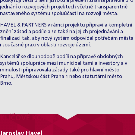
poskytují větší právní jistotu a předem známá pravidla pro
jednání o rozvojových projektech včetně transparentně
nastaveného systému spoluúčasti na rozvoji města.
HAVEL & PARTNERS v rámci projektu připravila kompletní
znění zásad a podílela se také na jejich projednávání a
finalizaci tak, aby nový systém odpovídal potřebám města
i současné praxi v oblasti rozvoje území.
Kancelář se dlouhodobě podílí na přípravě obdobných
systémů spolupráce mezi municipalitami a investory a v
minulosti připravovala zásady také pro
hlavní město
Prahu
, Městskou část Praha 1 nebo
statutární město
Brno
.
KLÍČOVÉ KONTAKTY
Jaroslav Havel