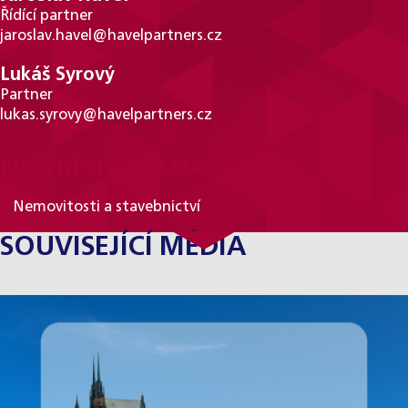
Řídící partner
jaroslav.havel@havelpartners.cz
Lukáš Syrový
Partner
lukas.syrovy@havelpartners.cz
PRÁVNÍ SPECIALIZACE
Nemovitosti a stavebnictví
SOUVISEJÍCÍ MÉDIA