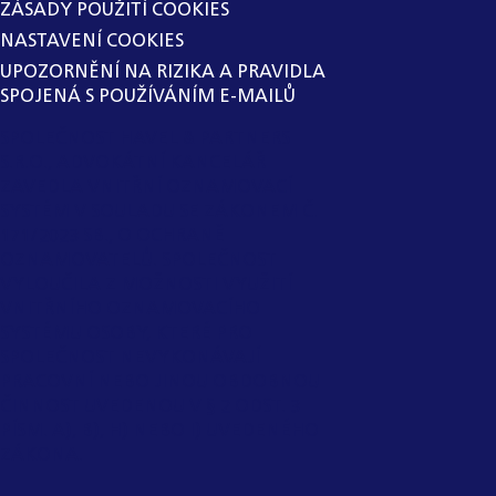
ZÁSADY POUŽITÍ COOKIES
NASTAVENÍ COOKIES
UPOZORNĚNÍ NA RIZIKA A PRAVIDLA
SPOJENÁ S POUŽÍVÁNÍM E-MAILŮ
SPOLEČNOST HAVEL & PARTNERS
S.R.O., ADVOKÁTNÍ KANCELÁŘ
ZAVEDLA VNITŘNÍ OZNAMOVACÍ
SYSTÉM V SOULADU SE ZÁKONEM Č.
171/2023 SB., O OCHRANĚ
OZNAMOVATELŮ. SPOLEČNOST
VYLOUČILA Z MOŽNOSTI VYUŽITÍ
VNITŘNÍHO OZNAMOVACÍHO
SYSTÉMU OSOBY, KTERÉ PRO
SPOLEČNOST NEVYKONÁVAJÍ
PRACOVNÍ NEBO JINOU OBDOBNOU
ČINNOST UVEDENOU V § 2 ODST. 3
PÍSM. A), B), H) NEBO I) UVEDENÉHO
ZÁKONA.