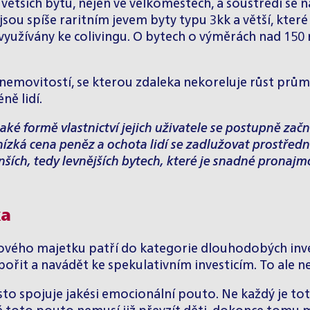
 větších bytů, nejen ve velkoměstech, a soustředí s
sou spíše raritním jevem byty typu 3kk a větší, kter
ji využívány ke colivingu. O bytech o výměrách nad 1
na nemovitostí, se kterou zdaleka nekoreluje růst pr
ně lidí.
ké formě vlastnictví jejich uživatele se postupně za
zká cena peněz a ochota lidí se zadlužovat prostředni
ích, tedy levnějších bytech, které je snadné pronajmo
ka
vého majetku patří do kategorie dlouhodobých invest
ořit a navádět ke spekulativním investicím. To ale 
to spojuje jakési emocionální pouto. Ne každý je to