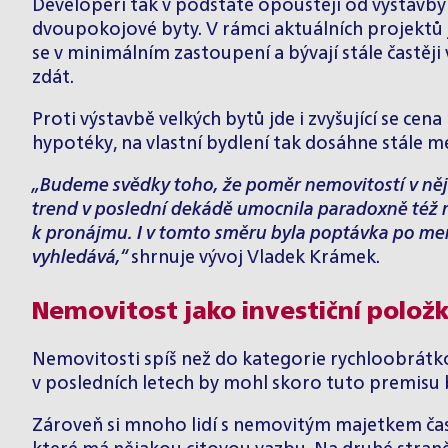
Developeři tak v podstatě opouštějí od výstavby
dvoupokojové byty. V rámci aktuálních projektů j
se v minimálním zastoupení a bývají stále častě
zdát.
Proti výstavbě velkých bytů jde i zvyšující se ce
hypotéky, na vlastní bydlení tak dosáhne stále mé
„Budeme svědky toho, že poměr nemovitostí v něja
trend v poslední dekádě umocnila paradoxně též ní
k pronájmu. I v tomto směru byla poptávka po menš
vyhledává,“
shrnuje vývoj Vladek Krámek.
Nemovitost jako investiční polož
Nemovitosti spíš než do kategorie rychloobrátko
v posledních letech by mohl skoro tuto premisu b
Zároveň si mnoho lidí s nemovitým majetkem čas