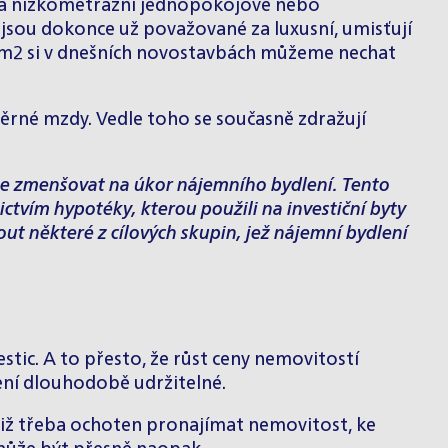
e na nízkometrážní jednopokojové nebo
é jsou dokonce už považované za luxusní, umisťují
50 m2 si v dnešních novostavbách můžeme nechat
ůměrné mzdy. Vedle toho se současně zdražují
čne zmenšovat na úkor nájemního bydlení. Tento
ctvím hypotéky, kterou použili na investiční byty
ut některé z cílových skupin, jež nájemní bydlení
ic. A to přesto, že růst ceny nemovitostí
není dlouhodobě udržitelné.
tiž třeba ochoten pronajímat nemovitost, ke