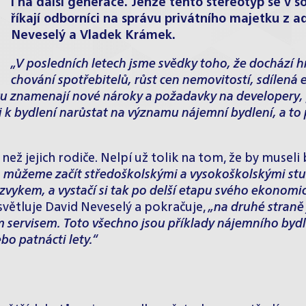
i na další generace. Jenže tento stereotyp se v 
říkají odborníci na správu privátního majetku 
Neveselý
a
Vladek Krámek
.
„V posledních letech jsme svědky toho, že docház
chování spotřebitelů, růst cen nemovitostí, sdílená
 znamenají nové nároky a požadavky na developery, po
 k bydlení narůstat na významu nájemní bydlení, a to p
 než jejich rodiče. Nelpí už tolik na tom, že by museli
ra můžeme začít středoškolskými a vysokoškolskými stu
o zvykem, a vystačí si tak po delší etapu svého ekonom
světluje David Neveselý a pokračuje,
„na druhé straně 
 servisem. Toto všechno jsou příklady nájemního bydlen
o patnácti lety.“