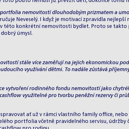
ě toto pouto nemusí již převzít děti, dokonce tomu
y portfolia nemovitostí dlouhodobým prizmatem a umožni
čuje Neveselý. I když je motivací zpravidla nejlepš
ít v této konkrétní nemovitosti bydlet. Proto se tak
 dobrý úmysl.
movitostí stále více zaměřují na jejich ekonomickou pods
 budoucího využívání dětmi. To nadále zůstává příjem
e vytvoření rodinného fondu nemovitostí jako chytréh
 cashflow využitelné pro tvorbu peněžní rezervy či pr
spravovat ať už v rámci vlastního
family office
, nebo
 celého portfolia včetně pravidelného servisu, údržb
 cashflow pro rodinu.