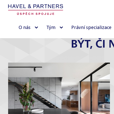
O nás
Tým
Právní specializace
BÝT, ČI