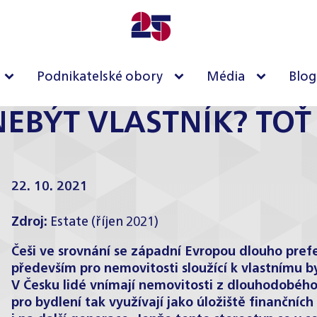
Podnikatelské obory
Média
Blog
 NEBÝT VLASTNÍK? TO
22. 10. 2021
Zdroj:
Estate
(říjen 2021)
Češi ve srovnání se západní Evropou dlouho prefe
především pro nemovitosti sloužící k vlastnímu b
V Česku lidé vnímají nemovitosti z dlouhodobéh
pro bydlení tak využívají jako úložiště finančn