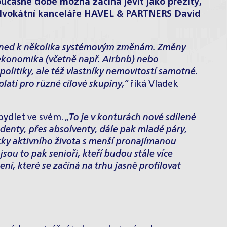
současné době možná začíná jevit jako přežitý,
z advokátní kanceláře HAVEL & PARTNERS
David
í hned k několika systémovým změnám. Změny
 ekonomika (včetně např. Airbnb) nebo
litiky, ale též vlastníky nemovitostí samotné.
latí pro různé cílové skupiny,“
říká Vladek
 bydlet ve svém.
„To je v konturách nové sdílené
denty, přes absolventy, dále pak mladé páry,
icky aktivního života s menší pronajímanou
jsou to pak senioři, kteří budou stále více
í, které se začíná na trhu jasně profilovat