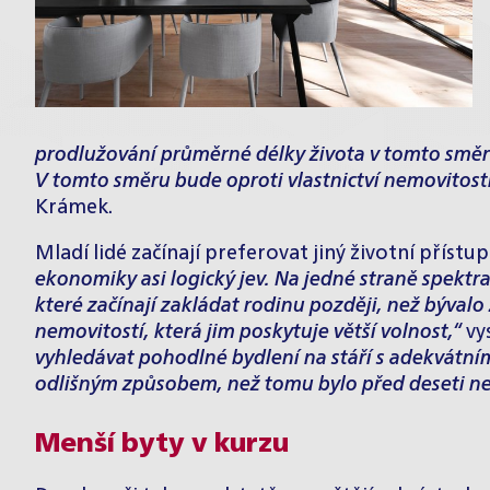
prodlužování průměrné délky života v tomto směru
V tomto směru bude oproti vlastnictví nemovitosti
Krámek.
Mladí lidé začínají preferovat jiný životní přístup
ekonomiky asi logický jev. Na jedné straně spekt
které začínají zakládat rodinu později, než býval
nemovitostí, která jim poskytuje větší volnost,“
vy
vyhledávat pohodlné bydlení na stáří s adekvátním
odlišným způsobem, než tomu bylo před deseti neb
Menší byty v kurzu