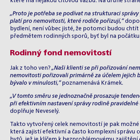
které má nějakou citovou vazbu. Na druhé stran
„Proto je potřeba se podívat na strukturaci správ
platí pro nemovitosti, které rodiče pořizují,“
doporu
bydlení, není vůbec jisté, že potomci budou cht
předmětem rodinných sporů, byť byl na počátku
Rodinný fond nemovitostí
Jak z toho ven?
„Naši klienti se při pořizování ne
nemovitosti pořizovali primárně za účelem jejich
bývalo v minulosti,“
poznamenává Krámek.
„V tomto směru se jednoznačně prosazuje tendenc
při efektivním nastavení správy rodině pravidelné
doplňuje Neveselý.
Takto vytvořený celek nemovitostí je pak možné 
která zajistí efektivní a často komplexní správu
bytů, jež je klíčem k bezproblémovému zajištění