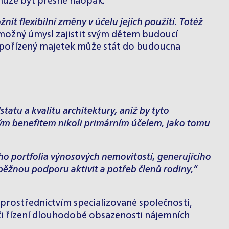
 může být přesně naopak.
t flexibilní změny v účelu jejich použití. Totéž
í možný úmysl zajistit svým dětem budoucí
to pořízený majetek může stát do budoucna
tatu a kvalitu architektury, aniž by tyto
ným benefitem nikoli primárním účelem, jako tomu
o portfolia výnosových nemovitostí, generujícího
ůběžnou podporu aktivit a potřeb členů rodiny,“
 prostřednictvím specializované společnosti,
y či řízení dlouhodobé obsazenosti nájemních