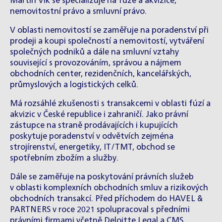
Martin Vlk se specializuje na fúze a akvizice,
nemovitostní právo a smluvní právo.
V oblasti nemovitostí se zaměřuje na poradenství při
prodeji a koupi společností a nemovitostí, vytváření
společných podniků a dále na smluvní vztahy
související s provozováním, správou a nájmem
obchodních center, rezidenčních, kancelářských,
průmyslových a logistických celků.
Má rozsáhlé zkušenosti s transakcemi v oblasti fúzí a
akvizic v České republice i zahraničí. Jako právní
zástupce na straně prodávajících i kupujících
poskytuje poradenství v odvětvích zejména
strojírenství, energetiky, IT/TMT, obchod se
spotřebním zbožím a služby.
Dále se zaměřuje na poskytování právních služeb
v oblasti komplexních obchodních smluv a rizikových
obchodních transakcí. Před příchodem do HAVEL &
PARTNERS v roce 2021 spolupracoval s předními
právními firmami včetně Deloitte Legal a CMS