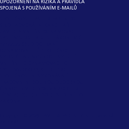
UPOZORNĚNÍ NA RIZIKA A PRAVIDLA
SPOJENÁ S POUŽÍVÁNÍM E-MAILŮ
SPOLEČNOST HAVEL & PARTNERS
S.R.O., ADVOKÁTNÍ KANCELÁŘ
ZAVEDLA VNITŘNÍ OZNAMOVACÍ
SYSTÉM V SOULADU SE ZÁKONEM Č.
171/2023 SB., O OCHRANĚ
OZNAMOVATELŮ. SPOLEČNOST
VYLOUČILA Z MOŽNOSTI VYUŽITÍ
VNITŘNÍHO OZNAMOVACÍHO
SYSTÉMU OSOBY, KTERÉ PRO
SPOLEČNOST NEVYKONÁVAJÍ
PRACOVNÍ NEBO JINOU OBDOBNOU
ČINNOST UVEDENOU V § 2 ODST. 3
PÍSM. A), B), H) NEBO I) UVEDENÉHO
ZÁKONA.
Copyright ©
2026
HAVEL & PARTNERS s.r.o., advokátní
kancelář