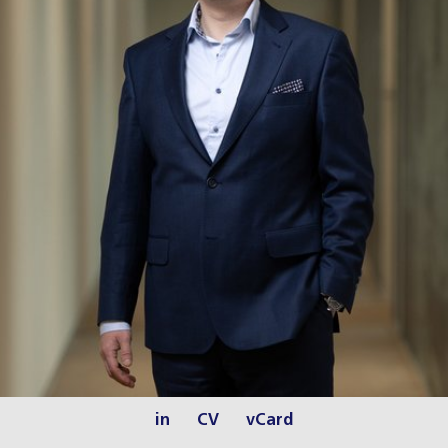
in
CV
vCard