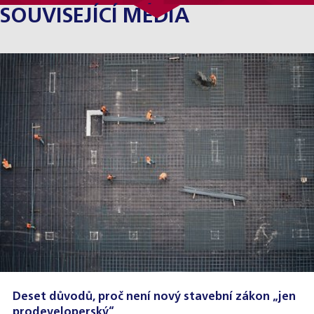
SOUVISEJÍCÍ MÉDIA
Deset důvodů, proč není nový stavební zákon „jen
prodeveloperský“