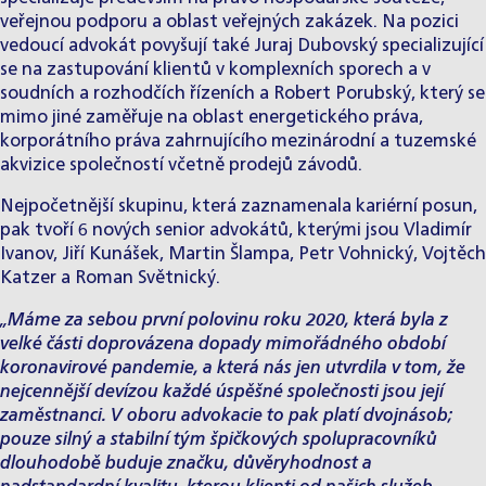
veřejnou podporu a oblast veřejných zakázek. Na pozici
vedoucí advokát povyšují také
Juraj Dubovský
specializující
se na zastupování klientů v komplexních sporech a v
soudních a rozhodčích řízeních a
Robert Porubský
, který se
mimo jiné zaměřuje na oblast energetického práva,
korporátního práva zahrnujícího mezinárodní a tuzemské
akvizice společností včetně prodejů závodů.
Nejpočetnější skupinu, která zaznamenala kariérní posun,
pak tvoří 6 nových senior advokátů, kterými jsou Vladimír
Ivanov, Jiří Kunášek, Martin Šlampa, Petr Vohnický, Vojtěch
Katzer a Roman Světnický.
„Máme za sebou první polovinu roku 2020, která byla z
velké části doprovázena dopady mimořádného období
koronavirové pandemie, a která nás jen utvrdila v tom, že
nejcennější devízou každé úspěšné společnosti jsou její
zaměstnanci. V oboru advokacie to pak platí dvojnásob;
pouze silný a stabilní tým špičkových spolupracovníků
dlouhodobě buduje značku, důvěryhodnost a