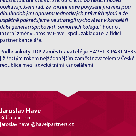
nadstandardní kvalitu, kterou klienti od našich služeb
očekávají. Jsem rád, že všichni nově povýšení právníci jsou
dlouhodobými oporami jednotlivých právních týmů a že
úspěšně pokračujeme ve strategii vychovávat v kanceláři
další generaci špičkových seniorních kolegů,“
hodnotí
interní změny
Jaroslav Havel
, spoluzakladatel a řídící
partner kanceláře.
Podle ankety
TOP Zaměstnavatelé
je HAVEL & PARTNERS
již šestým rokem nejžádanějším zaměstnavatelem v České
republice mezi advokátními kancelářemi.
KLÍČOVÉ KONTAKTY
Jaroslav Havel
Řídící partner
jaroslav.havel@havelpartners.cz