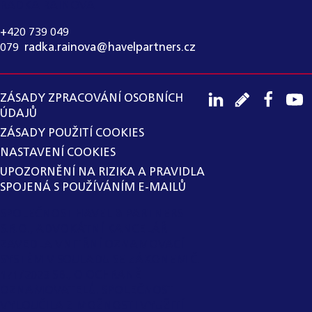
RADKA RAINOVÁ
+420 739 049
079
,
radka.rainova@havelpartners.cz
ZÁSADY ZPRACOVÁNÍ OSOBNÍCH
ÚDAJŮ
ZÁSADY POUŽITÍ COOKIES
NASTAVENÍ COOKIES
UPOZORNĚNÍ NA RIZIKA A PRAVIDLA
SPOJENÁ S POUŽÍVÁNÍM E-MAILŮ
SPOLEČNOST HAVEL & PARTNERS
S.R.O., ADVOKÁTNÍ KANCELÁŘ
ZAVEDLA VNITŘNÍ OZNAMOVACÍ
SYSTÉM V SOULADU SE ZÁKONEM Č.
171/2023 SB., O OCHRANĚ
OZNAMOVATELŮ. SPOLEČNOST
VYLOUČILA Z MOŽNOSTI VYUŽITÍ