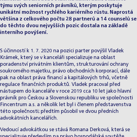
týmu svých seniorních právníků, kterým poskytuje
unikátní možnost rychlého kariérního růstu. Naprostá
většina z celkového počtu 28 partnerů a 14 counselů se
do těchto dvou nejvyšších pozic dostala na základě
interního povýšení.
S účinností k 1. 7. 2020 na pozici parter povýšil
Vladek
Krámek
, který se v kanceláři specializuje na oblast
poradenství privátním klientům, strukturování ochrany
soukromého majetku, právo obchodních korporací, dále
pak na oblast práva financí a kapitálových trhů, včetně
regulace finančních produktů. Vladek pracoval před
nástupem do kanceláře v roce 2019 cca 10 let jako hlavní
právník pro Českou a Slovenskou republiku ve společnosti
Fincentrum a.s. a několik let byl i členem představenstva
této společnosti; předtím působil ve dvou předních
advokátních kancelářích.
Vedoucí advokátkou se stává
Romana Derková
, která se
specializuje především na právo hospodářské soutěže,