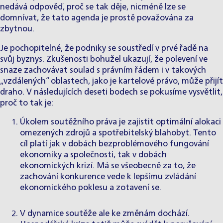
nedává odpověď, proč se tak děje, nicméně lze se
domnívat, že tato agenda je prostě považována za
zbytnou.
Je pochopitelné, že podniky se soustředí v prvé řadě na
svůj byznys. Zkušenosti bohužel ukazují, že polevení ve
snaze zachovávat soulad s právním řádem i v takových
„vzdálených“ oblastech, jako je kartelové právo, může přijít
draho. V následujících deseti bodech se pokusíme vysvětlit,
proč to tak je:
Úkolem soutěžního práva je zajistit optimální alokaci
omezených zdrojů a spotřebitelský blahobyt. Tento
cíl platí jak v dobách bezproblémového fungování
ekonomiky a společnosti, tak v dobách
ekonomických krizí. Má se všeobecně za to, že
zachování konkurence vede k lepšímu zvládání
ekonomického poklesu a zotavení se.
V dynamice soutěže ale ke změnám dochází.