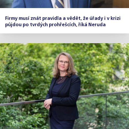
Firmy musí znát pravidla a vědět, že úřady i v krizi
půjdou po tvrdých prohřešcích, říká Neruda