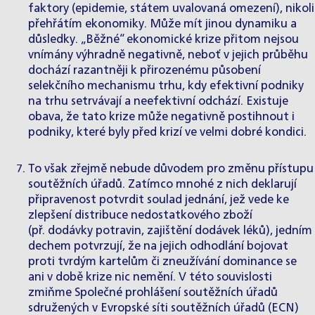
faktory (epidemie, státem uvalovaná omezení), nikoli
přehřátím ekonomiky. Může mít jinou dynamiku a
důsledky. „Běžné“ ekonomické krize přitom nejsou
vnímány výhradně negativně, neboť v jejich průběhu
dochází razantněji k přirozenému působení
selekčního mechanismu trhu, kdy efektivní podniky
na trhu setrvávají a neefektivní odchází. Existuje
obava, že tato krize může negativně postihnout i
podniky, které byly před krizí ve velmi dobré kondici.
To však zřejmě nebude důvodem pro změnu přístupu
soutěžních úřadů. Zatímco mnohé z nich deklarují
připravenost potvrdit soulad jednání, jež vede ke
zlepšení distribuce nedostatkového zboží
(př.
dodávky potravin
, zajištění
dodávek léků
), jedním
dechem potvrzují, že na jejich odhodlání bojovat
proti tvrdým kartelům či zneužívání dominance se
ani v době krize nic nemění. V této souvislosti
zmiňme Společné prohlášení soutěžních úřadů
sdružených v
Evropské síti soutěžních úřadů
(ECN)