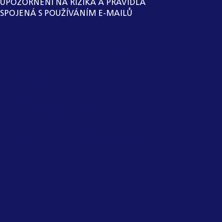
UPOZORNĚNÍ NA RIZIKA A PRAVIDLA
SPOJENÁ S POUŽÍVÁNÍM E-MAILŮ
SPOLEČNOST HAVEL & PARTNERS
S.R.O., ADVOKÁTNÍ KANCELÁŘ
ZAVEDLA VNITŘNÍ OZNAMOVACÍ
SYSTÉM V SOULADU SE ZÁKONEM Č.
171/2023 SB., O OCHRANĚ
OZNAMOVATELŮ. SPOLEČNOST
VYLOUČILA Z MOŽNOSTI VYUŽITÍ
VNITŘNÍHO OZNAMOVACÍHO
SYSTÉMU OSOBY, KTERÉ PRO
SPOLEČNOST NEVYKONÁVAJÍ
PRACOVNÍ NEBO JINOU OBDOBNOU
ČINNOST UVEDENOU V § 2 ODST. 3
PÍSM. A), B), H) NEBO I) UVEDENÉHO
ZÁKONA.
Copyright ©
2026
HAVEL & PARTNERS s.r.o., advokátní
kancelář