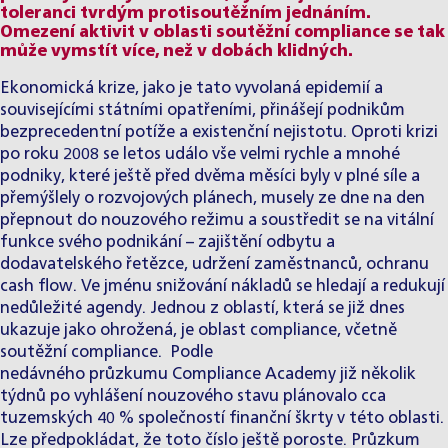
toleranci tvrdým protisoutěžním jednáním.
Omezení aktivit v oblasti soutěžní compliance se tak
může vymstít více, než v dobách klidných.
Ekonomická krize, jako je tato vyvolaná epidemií a
souvisejícími státními opatřeními, přinášejí podnikům
bezprecedentní potíže a existenční nejistotu. Oproti krizi
po roku 2008 se letos událo vše velmi rychle a mnohé
podniky, které ještě před dvěma měsíci byly v plné síle a
přemýšlely o rozvojových plánech, musely ze dne na den
přepnout do nouzového režimu a soustředit se na vitální
funkce svého podnikání – zajištění odbytu a
dodavatelského řetězce, udržení zaměstnanců, ochranu
cash flow. Ve jménu snižování nákladů se hledají a redukují
nedůležité agendy. Jednou z oblastí, která se již dnes
ukazuje jako ohrožená, je oblast compliance, včetně
soutěžní compliance. Podle
nedávného
průzkumu
Compliance Academy již několik
týdnů po vyhlášení nouzového stavu plánovalo cca
tuzemských 40 % společností finanční škrty v této oblasti.
Lze předpokládat, že toto číslo ještě poroste. Průzkum