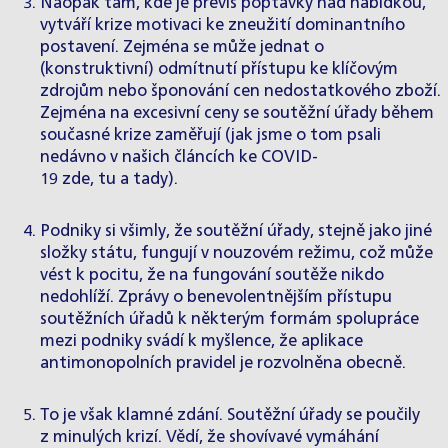
Naopak tam, kde je převis poptávky nad nabídkou,
vytváří krize motivaci ke zneužití dominantního
postavení. Zejména se může jednat o
(konstruktivní)
odmítnutí
přístupu ke klíčovým
zdrojům nebo šponování cen nedostatkového zboží.
Zejména na excesivní ceny se soutěžní úřady během
současné krize zaměřují (jak jsme o tom psali
nedávno v našich článcích ke COVID-
19
zde
,
tu
a
tady
).
Podniky si všimly, že soutěžní úřady, stejně jako jiné
složky státu, fungují v nouzovém režimu, což může
vést k pocitu, že na fungování soutěže nikdo
nedohlíží. Zprávy o benevolentnějším přístupu
soutěžních úřadů k některým formám spolupráce
mezi podniky svádí k myšlence, že aplikace
antimonopolních pravidel je rozvolněna obecně.
To je však klamné zdání. Soutěžní úřady se poučily
z minulých krizí. Vědí, že shovívavé vymáhání