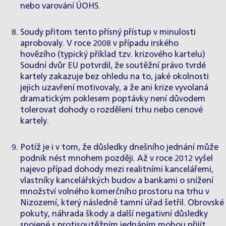
nebo
varování
ÚOHS.
Soudy přitom tento přísný přístup v minulosti
aprobovaly. V roce 2008 v případu
irského
hovězího
(typický příklad tzv.
krizového kartelu
)
Soudní dvůr EU potvrdil, že soutěžní právo tvrdé
kartely zakazuje bez ohledu na to, jaké okolnosti
jejich uzavření motivovaly, a že ani krize vyvolaná
dramatickým poklesem poptávky není důvodem
tolerovat dohody o rozdělení trhu nebo cenové
kartely.
Potíž je i v tom, že důsledky dnešního jednání může
podnik nést mnohem později. Až v roce 2012 vyšel
najevo případ dohody mezi realitními kancelářemi,
vlastníky kancelářských budov a bankami o snížení
množství volného komerčního prostoru na trhu v
Nizozemí, který následně tamní úřad
šetřil
. Obrovské
pokuty, náhrada škody a další negativní důsledky
spojené s protisoutěžním jednáním mohou přijít