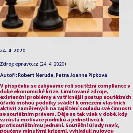
24. 4. 2020
Zdroj:
epravo.cz
(24. 4. 2020)
Autoři:
Robert Neruda
,
Petra Joanna Pipková
V příspěvku se zabýváme rolí soutěžní compliance v
době ekonomické krize. Limitované zdroje,
existenční problémy a vstřícnější postup soutěžních
úřadů mohou podniky svádět k omezení vlastních
aktivit zaměřených na zajištění souladu své činnosti
se soutěžním právem. Děje se tak však v době, kdy
vzrůstá motivace podniků a jednotlivců k
protisoutěžnímu jednání. Soutěžní úřady navíc,
poučeny minulými krizemi, vyhlašují nulovou