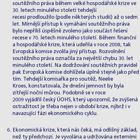
soutěžního práva během velké hospodářské krize ve
30. letech minulého století tehdejší
recesi
prodloužilo
(podle některých studií) až o sedm
let. Mírnější přístup k vymáhání soutěžního práva
bylo nepříliš úspěšně zvoleno jako součást řešení
recese v 70. letech minulého století. Během finanční
a hospodářské krize, která udeřila v roce 2008, tak
Evropská komise zvolila jiný přístup. Rozvolnění
soutěžního práva
označila
za největší chybu 30. let
minulého století. Na dodržování soutěžních pravidel
pak Evropská komise dohlížela úplně
stejně
jako před
tím. Tehdejší komisařka pro soutěž, Neelie
Kroes,
konstatovala
, že dnešní jemnost by byla
zítřejší noční můrou. Podobně se v roce
2009
vyjádřil
český ÚOHS, který upozornil, že zvýšená
ostražitost je třeba nejen v období krize, nýbrž i v
navazující fázi ekonomického cyklu.
Ekonomická krize, která nás čeká, má odlišný základ,
než ty předchozí. Je vyvolána a udržována externími