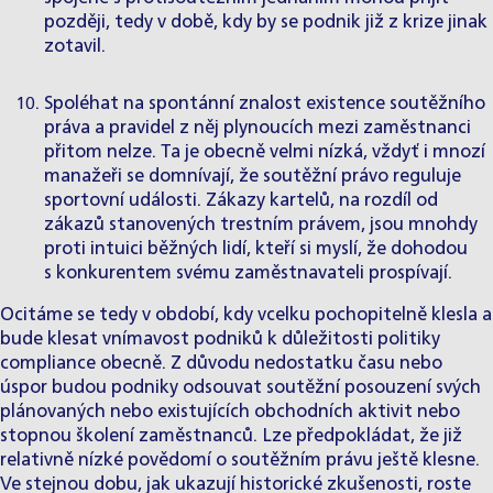
později, tedy v době, kdy by se podnik již z krize jinak
zotavil.
Spoléhat na spontánní znalost existence soutěžního
práva a pravidel z něj plynoucích mezi zaměstnanci
přitom nelze. Ta je obecně velmi nízká, vždyť i mnozí
manažeři se domnívají, že soutěžní právo reguluje
sportovní události. Zákazy kartelů, na rozdíl od
zákazů stanovených trestním právem, jsou mnohdy
proti intuici běžných lidí, kteří si myslí, že dohodou
s konkurentem svému zaměstnavateli prospívají.
Ocitáme se tedy v období, kdy vcelku pochopitelně klesla a
bude klesat vnímavost podniků k důležitosti politiky
compliance obecně. Z důvodu nedostatku času nebo
úspor budou podniky odsouvat soutěžní posouzení svých
plánovaných nebo existujících obchodních aktivit nebo
stopnou školení zaměstnanců. Lze předpokládat, že již
relativně nízké povědomí o soutěžním právu ještě klesne.
Ve stejnou dobu, jak ukazují historické zkušenosti, roste