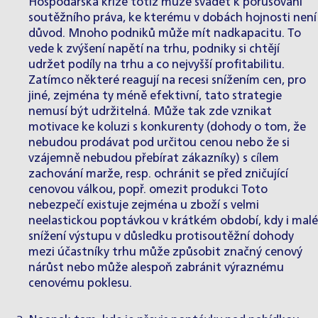
Hospodářská krize totiž může svádět k porušování
soutěžního práva, ke kterému v dobách hojnosti není
důvod. Mnoho podniků může mít nadkapacitu. To
vede k zvýšení napětí na trhu, podniky si chtějí
udržet podíly na trhu a co nejvyšší profitabilitu.
Zatímco některé reagují na recesi snížením cen, pro
jiné, zejména ty méně efektivní, tato strategie
nemusí být udržitelná. Může tak zde vznikat
motivace ke
koluzi
s konkurenty (dohody o tom, že
nebudou prodávat pod určitou cenou nebo že si
vzájemně nebudou přebírat zákazníky) s cílem
zachování marže, resp. ochránit se před zničující
cenovou válkou, popř. omezit produkci Toto
nebezpečí existuje zejména u zboží s velmi
neelastickou poptávkou v krátkém období, kdy i malé
snížení výstupu v důsledku protisoutěžní dohody
mezi účastníky trhu může způsobit značný cenový
nárůst nebo může alespoň zabránit výraznému
cenovému poklesu.