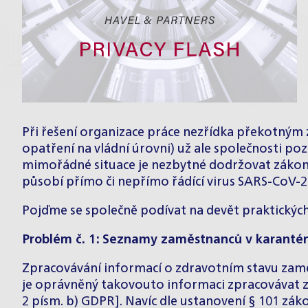
Při řešení organizace práce nezřídka překotn
opatření na vládní úrovni) už ale společnosti po
mimořádné situace je nezbytné dodržovat zákony, 
působí přímo či nepřímo řádící virus SARS-CoV-2
Pojďme se společně podívat na devět praktických
Problém č. 1: Seznamy zaměstnanců v karanté
Zpracovávání informací o zdravotním stavu zaměs
je oprávněný takovouto informaci zpracovávat za 
2 písm. b) GDPR]. Navíc dle ustanovení § 101 zá