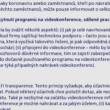
aky koronaviru anebo zaměstnanců, kteří po návratu 
těchto zaměstnanců, může pouze informovat o celk
kytnutí programů na videokonference, sdílené prac
la by zvážit několik aspektů: (i) jak je celé navrhova
ud firmy zajišťují technickou podporu – často jsou ul
a, která využívá takovéto řešení, je pak odpovědná z
dochází; (ii) připojení do videokonference – mělo by
í rozhovorů důvěrné informace, tím se zajistí zabezp
o dočasně používaného programu na videokonference,
 se týká případných nahrávek videokonferencí.
tří transparence. Tento princip vyžaduje, aby účastn
at. Pokud některý účastník chce položit dotaz, ale 
u. Také je nezbytné na začátku videokonference in
onference je možné nahrávat a za jakým účelem, (ii) k
vávat.