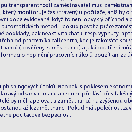
rincipu transparentnosti zaměstnavatel musí zaměstn
 který monitoruje čas strávený u počítače, aniž by 
vní doba evidovaná, když to není obvyklý příchod a o
o automatických metod – pokud povaha práce zaměst
né podklady, pak neaktivita chatu, resp. vypnutý l
třeba od pracovníka call centra, kde je takováto sou
stnanců (pověřený zaměstnanec) a jaká opatření mů
ormaci o neplnění pracovních úkolů použít ani za ú
í phishingových útoků. Naopak, s poklesem ekonomic
lákavý odkaz v e-mailu anebo se přihlásí přes falešn
telé by měli apelovat u zaměstnanců na zvýšenou obe
e dostanou až k zaměstnanci. Pokud má společnost z
včetně počítačové bezpečnosti.