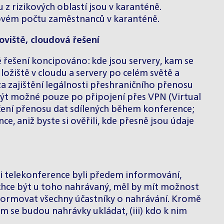
z rizikových oblastí jsou v karanténě.
ovém počtu zaměstnanců v karanténě.
oviště, cloudová řešení
né řešení koncipováno: kde jsou servery, kam se
ožiště v cloudu a servery po celém světě a
a zajištění legálnosti přeshraničního přenosu
 být možné pouze po připojení přes VPN (Virtual
ečení přenosu dat sdílených během konference;
 aniž byste si ověřili, kde přesně jsou údaje
íci telekonference byli předem informování,
nechce být u toho nahrávaný, měl by mít možnost
formovat všechny účastníky o nahrávání. Kromě
am se budou nahrávky ukládat, (iii) kdo k nim