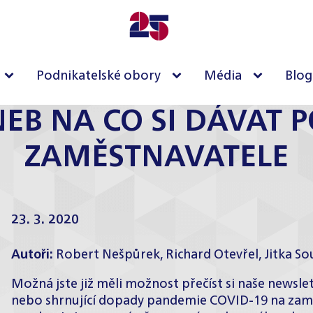
Podnikatelské obory
Média
Blog
EB NA CO SI DÁVAT 
ZAMĚSTNAVATELE
23. 3. 2020
Autoři:
Robert Nešpůrek
,
Richard Otevřel
,
Jitka S
Možná jste již měli možnost přečíst si naše newsle
nebo shrnující dopady pandemie COVID-19 na zamě