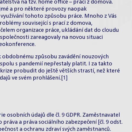
lstva na tzv. home office – práci z domova.
jmé a pro některé provozy naopak
 využívání tohoto způsobu práce. Mnoho z Vás
problémy související s prací z domova,
elem organizace práce, ukládání dat do cloudu
 společnosti zareagovaly na novou situaci
deokonference.
m k obdobnému způsobu zavádění nouzových
polu s pandemií nepřestaly platit. I za takto
ize probudit do ještě větších strastí, než které
dajů ve svém prohlášení.[1]
ie osobních údajů dle čl. 9 GDPR. Zaměstnavatel
práva a práva sociálního zabezpečení [čl. 9 odst.
zpečnost a ochranu zdraví svých zaměstnanců.