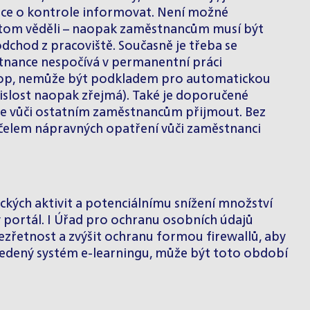
ance o kontrole informovat. Není možné
o tom věděli – naopak zaměstnancům musí být
dchod z pracoviště. Současně je třeba se
nance nespočívá v permanentní práci
aptop, nemůže být podkladem pro automatickou
vislost naopak zřejmá). Také je doporučené
že vůči ostatním zaměstnancům přijmout. Bez
čelem nápravných opatření vůči zaměstnanci
kých aktivit a potenciálnímu snížení množství
ý portál. I Úřad pro ochranu osobních údajů
zřetnost a zvýšit ochranu formou firewallů, aby
avedený systém e-learningu, může být toto období