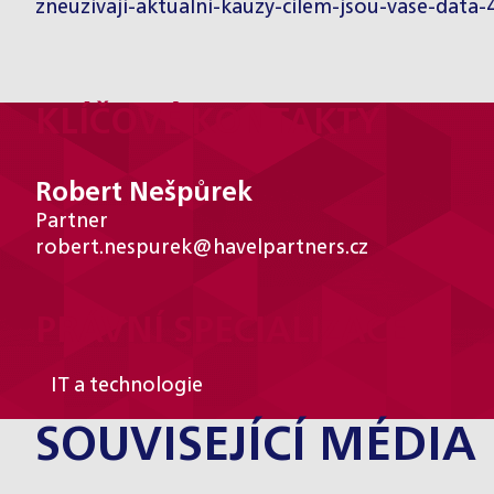
zneuzivaji-aktualni-kauzy-cilem-jsou-vase-data
KLÍČOVÉ KONTAKTY
Robert Nešpůrek
Partner
robert.nespurek@havelpartners.cz
PRÁVNÍ SPECIALIZACE
IT a technologie
SOUVISEJÍCÍ MÉDIA