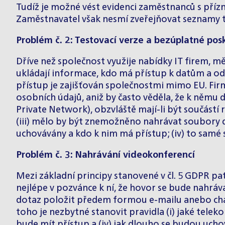
Tudíž je možné vést evidenci zaměstnanců s přízn
Zaměstnavatel však nesmí zveřejňovat seznamy 
Problém č. 2: Testovací verze a bezúplatné pos
Dříve než společnost využije nabídky IT firem, mě
ukládají informace, kdo má přístup k datům a odk
přístup je zajišťován společnostmi mimo EU. Firm
osobních údajů, aniž by často věděla, že k němu 
Private Network), obzvláště mají-li být součást
(iii) mělo by být znemožněno nahrávat soubory d
uchovávány a kdo k nim má přístup; (iv) to samé
Problém č. 3: Nahrávání videokonferencí
Mezi základní principy stanovené v čl. 5 GDPR pa
nejlépe v pozvánce k ní, že hovor se bude nahráv
dotaz položit předem formou e-mailu anebo chat
toho je nezbytné stanovit pravidla (i) jaké telek
bude mít přístup a (iv) jak dlouho se budou ucho