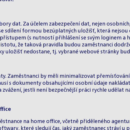
ory dat. Za účelem zabezpečení dat, nejen osobních,
 se sdílení formou bezúplatných uložišť, která nejs
 přístupem (s nutností přihlášení se svým loginem a 
jistotu, že taková pravidla budou zaměstnanci dodrž
ky uložišť nedostane, tj. vybrané webové stránky budo
ty. Zaměstnanci by měli minimalizovat přemísťování
í s dokumenty obsahujícími osobní údaje nakládat o
 zvážení, jestli není bezpečnější práci rychle udělat n
ffice
ěstnance na home office, včetně přiděleného agentu
wary, které sledují čas, jaký zaměstnanec stráví u po