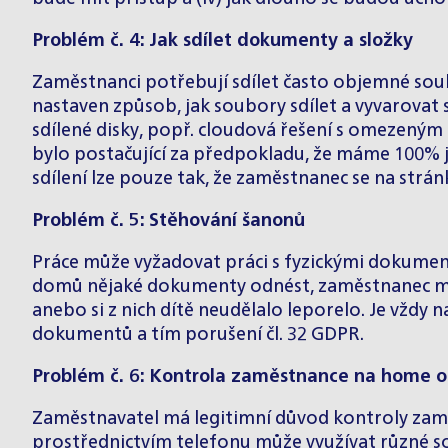
Problém č. 4: Jak sdílet dokumenty a složky
Zaměstnanci potřebují sdílet často objemné soub
nastaven způsob, jak soubory sdílet a vyvarovat
sdílené disky, popř. cloudová řešení s omezeným
bylo postačující za předpokladu, že máme 100% 
sdílení lze pouze tak, že zaměstnanec se na strán
Problém č. 5: Stěhování šanonů
Práce může vyžadovat práci s fyzickými dokumen
domů nějaké dokumenty odnést, zaměstnanec mus
anebo si z nich dítě neudělalo leporelo. Je vždy na
dokumentů a tím porušení čl. 32 GDPR.
Problém č. 6: Kontrola zaměstnance na home o
Zaměstnavatel má legitimní důvod kontroly zam
prostřednictvím telefonu může využívat různé soft