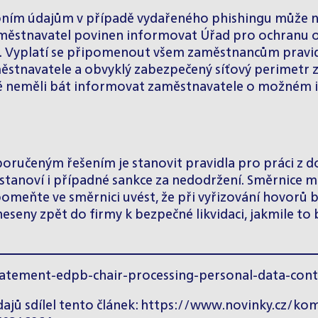
ním údajům v případě vydařeného phishingu může na
aměstnavatel povinen informovat Úřad pro ochranu os
o. Vyplatí se připomenout všem zaměstnancům pravid
stnavatele a obvyklý zabezpečený síťový perimetr zvy
ě neměli bát informovat zaměstnavatele o možném in
poručeným řešením je stanovit pravidla pro práci z 
 stanoví i případné sankce za nedodržení. Směrnice mu
meňte ve směrnici uvést, že při vyřizování hovorů b
neseny zpět do firmy k bezpečné likvidaci, jakmile 
tement-edpb-chair-processing-personal-data-cont
ajů sdílel tento článek:
https://www.novinky.cz/kom