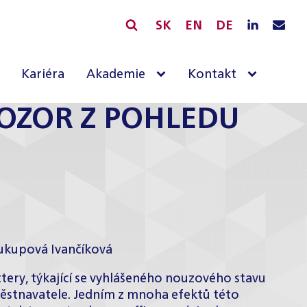
SK
EN
DE
Kariéra
Akademie
Kontakt
POZOR Z POHLEDU
oukupová Ivančíková
ttery, týkající se vyhlášeného nouzového stavu
stnavatele. Jedním z mnoha efektů této