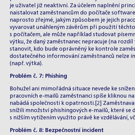
je uživatel již neaktivní. Za účelem naplnění p
naistalovat zaměstnancům do počítače software,
naprosto zřejmé, jakým způsobem je jejich praco
vyvarovat unáhleným závěrům při použití těcht
s počítačem, ale může například studovat písem
výtku, že daný zaměstnanec nepracuje (na rozdíl 
stanovit, kdo bude oprávněný ke kontrole zamě
dostatečného informování zaměstnanců nelze inf
(např. výtka).
Problém č. 7: Phishing
Bohužel ani mimořádná situace nevede ke snížen
pracovních e-mailů zaměstnanci spíše kliknou na 
nabádá společnosti k opatrnosti.[2] Zaměstnava
snížili množství phishingových e-mailů, které s
s nižším vytížením využito právě ke vzdělávání, 
Problém č. 8: Bezpečnostní incident