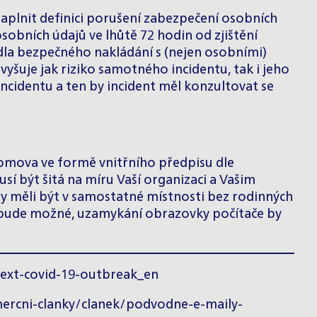
plnit definici porušení zabezpečení osobních
obních údajů ve lhůtě 72 hodin od zjištění
la bezpečného nakládání s (nejen osobními)
šuje jak riziko samotného incidentu, tak i jeho
cidentu a ten by incident měl konzultovat se
domova ve formě vnitřního předpisu dle
sí být šitá na míru Vaší organizaci a Vašim
y měli být v samostatné místnosti bez rodinných
to bude možné, uzamykání obrazovky počítače by
ext-covid-19-outbreak_en
ercni-clanky/clanek/podvodne-e-maily-