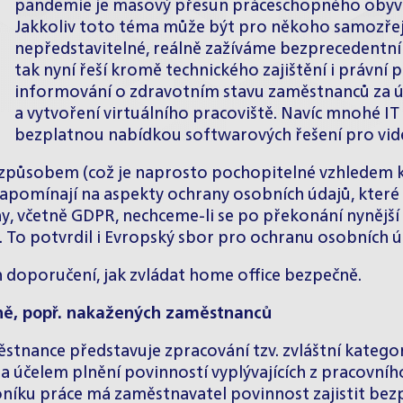
pandemie je masový přesun práceschopného obyvate
Jakkoliv toto téma může být pro někoho samozře
nepředstavitelné, reálně zažíváme bezprecedentní
tak nyní řeší kromě technického zajištění i právní 
informování o zdravotním stavu zaměstnanců za úč
a vytvoření virtuálního pracoviště. Navíc mnohé IT
bezplatnou nabídkou softwarových řešení pro vi
ým způsobem (což je naprosto pochopitelné vzhlede
zapomínají na aspekty ochrany osobních údajů, které s
včetně GDPR, nechceme-li se po překonání nynější kr
. To potvrdil i Evropský sbor pro ochranu osobních ú
 doporučení, jak zvládat home office bezpečně.
ně, popř. nakažených zaměstnanců
tnance představuje zpracování tzv. zvláštní kategor
účelem plnění povinností vyplývajících z pracovního 
koníku práce má zaměstnavatel povinnost zajistit be