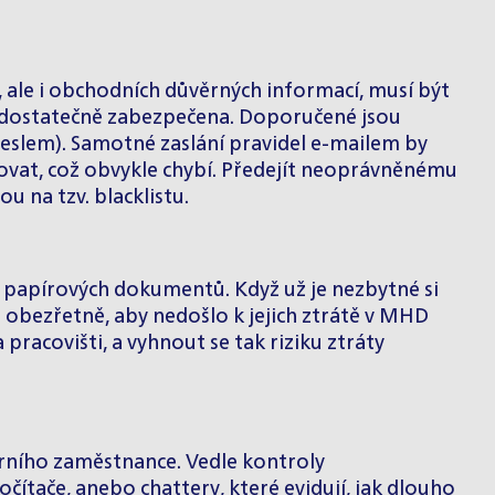
 ale i obchodních důvěrných informací, musí být
ou dostatečně zabezpečena. Doporučené jsou
heslem). Samotné zaslání pravidel e-mailem by
ovat, což obvykle chybí. Předejít neoprávněnému
u na tzv. blacklistu.
 papírových dokumentů. Když už je nezbytné si
bezřetně, aby nedošlo k jejich ztrátě v MHD
a pracovišti, a vyhnout se tak riziku ztráty
rního zaměstnance. Vedle kontroly
čítače, anebo chattery, které evidují, jak dlouho