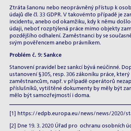
Ztráta šanonu nebo neoprávněný přístup k osob
údajů dle čl. 33 GDPR. V takovémto případě je z
incidentu, anebo od okamžiku, kdy k němu došl
údaji, neboť rozptýlená práce mimo objekty zamě
pozdějšího odhalení. Zaměstnanci by se současn
svým pověřencem anebo právníkem.
Problém č. 9: Sankce
Stanovení pravidel bez sankcí bývá neúčinné. Do
ustanovení §305, resp. 306 zákoníku práce, který
zaměstnancům, např. v případě operátorů nezapo
příslušníků, vytištěné dokumenty by měly být za
mělo být samozřejmostí i doma.
[1]
https://edpb.europa.eu/news/news/2020/sta
[2] Dne 19. 3. 2020 Úřad pro ochranu osobních úd