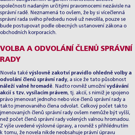
společnosti nadaným určitými pravomocemi nezávisle na
správní radě. Neznamená to ovšem, že by si vícečlenná
správní rada svého předsedu nově už nevolila, pouze se
bude postupovat podle obecných ustanovení zákona o
obchodních korporacích.
VOLBA A ODVOLÁNÍ ČLENŮ SPRÁVNÍ
RADY
Novela také
výslovně zakotví pravidlo ohledně volby a
odvolání členů správní rady
, a sice že tato působnost
náleží valné hromadě
. Nadto rovněž umožní
vydávání
akcií s tzv. vysílacím právem
, tj. akcií, s nimiž je spojeno
právo jmenovat jednoho nebo více členů správní rady a
takto jmenovaného člena odvolat. Celkový počet takto
jmenovaných členů správní rady ovšem nemůže být vyšší,
než počet členů správní rady volených valnou hromadou.
Z výše uvedené výslovné úpravy, a rovněž s přihlédnutím
k tomu, že novela nikde neobsahuje právní úpravu