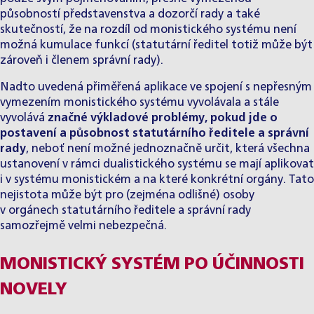
působností představenstva a dozorčí rady a také
skutečností, že na rozdíl od monistického systému není
možná kumulace funkcí (statutární ředitel totiž může být
zároveň i členem správní rady).
Nadto uvedená přiměřená aplikace ve spojení s nepřesným
vymezením monistického systému vyvolávala a stále
vyvolává
značné výkladové problémy, pokud jde o
postavení a působnost statutárního ředitele a správní
rady
, neboť není možné jednoznačně určit, která všechna
ustanovení v rámci dualistického systému se mají aplikovat
i v systému monistickém a na které konkrétní orgány. Tato
nejistota může být pro (zejména odlišné) osoby
v orgánech statutárního ředitele a správní rady
samozřejmě velmi nebezpečná.
MONISTICKÝ SYSTÉM PO ÚČINNOSTI
NOVELY