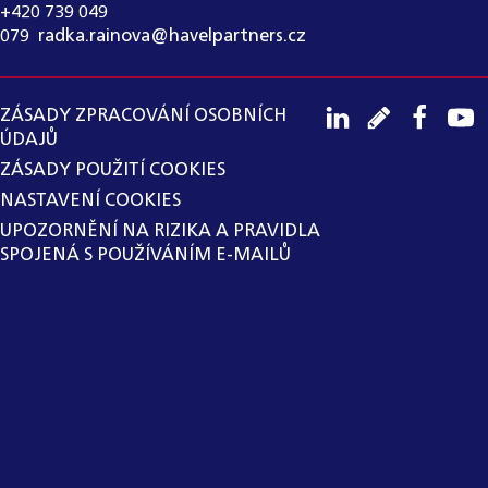
+420 739 049
079
,
radka.rainova@havelpartners.cz
ZÁSADY ZPRACOVÁNÍ OSOBNÍCH
ÚDAJŮ
ZÁSADY POUŽITÍ COOKIES
NASTAVENÍ COOKIES
UPOZORNĚNÍ NA RIZIKA A PRAVIDLA
SPOJENÁ S POUŽÍVÁNÍM E-MAILŮ
SPOLEČNOST HAVEL & PARTNERS
S.R.O., ADVOKÁTNÍ KANCELÁŘ
ZAVEDLA VNITŘNÍ OZNAMOVACÍ
SYSTÉM V SOULADU SE ZÁKONEM Č.
171/2023 SB., O OCHRANĚ
OZNAMOVATELŮ. SPOLEČNOST
VYLOUČILA Z MOŽNOSTI VYUŽITÍ
VNITŘNÍHO OZNAMOVACÍHO