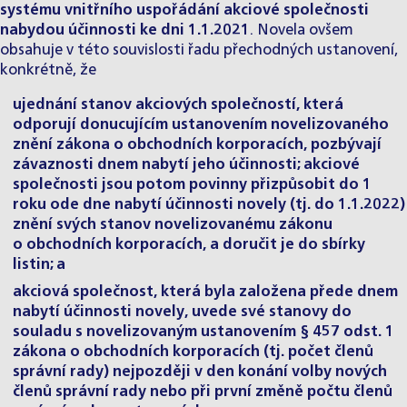
systému vnitřního uspořádání akciové společnosti
nabydou účinnosti ke dni 1.1.2021
. Novela ovšem
obsahuje v této souvislosti řadu přechodných ustanovení,
konkrétně, že
ujednání stanov akciových společností, která
odporují donucujícím ustanovením novelizovaného
znění zákona o obchodních korporacích, pozbývají
závaznosti dnem nabytí jeho účinnosti; akciové
společnosti jsou potom povinny přizpůsobit do 1
roku ode dne nabytí účinnosti novely (tj. do 1.1.2022)
znění svých stanov novelizovanému zákonu
o obchodních korporacích, a doručit je do sbírky
listin; a
akciová společnost, která byla založena přede dnem
nabytí účinnosti novely, uvede své stanovy do
souladu s novelizovaným ustanovením § 457 odst. 1
zákona o obchodních korporacích (tj. počet členů
správní rady) nejpozději v den konání volby nových
členů správní rady nebo při první změně počtu členů