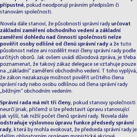
přípustné
, pokud neodporují právním předpisům či
stanovám společnosti.
Novela dále stanoví, že působností správní rady
určovat
základní zaměření obchodního vedení a základní
zaměření dohledu nad činností společnosti nelze
pověřit osoby odlišné od členů správní rady
a že tuto
působnost nelze ani rozdělit mezi členy správní rady podle
určitých oborů. Jak ovšem uvádí důvodová zpráva, je třeba
poznamenat, že takový zákaz delegace se vztahuje pouze
na „základní“ zaměření obchodního vedení. T toho vyplývá,
že zákon nezakazuje možnost pověřit určitého člena
správní rady nebo osobu odlišnou od člena správní rady
„běžným“ obchodním vedením.
Správní rada má mít tři členy
, pokud stanovy společnosti
neurčí jinak, přičemž si lze představit úpravu stanovující
jak vyšší, tak nižší počet členů správní rady. Novela dále
odstraňuje výslovnou úpravu funkce předsedy správní
rady
, která by mohla evokovat, že předseda správní rady je
dalším obligatorním orgánem monistické akciové