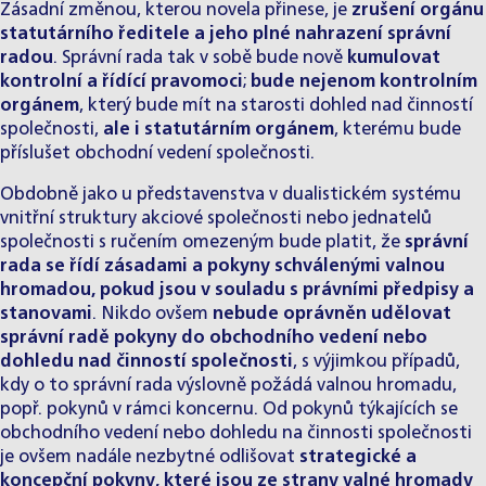
Zásadní změnou, kterou novela přinese, je
zrušení orgánu
statutárního ředitele a jeho plné nahrazení správní
radou
. Správní rada tak v sobě bude nově
kumulovat
kontrolní a řídící pravomoci
;
bude nejenom kontrolním
orgánem
, který bude mít na starosti dohled nad činností
společnosti,
ale i statutárním orgánem
, kterému bude
příslušet obchodní vedení společnosti.
Obdobně jako u představenstva v dualistickém systému
vnitřní struktury akciové společnosti nebo jednatelů
společnosti s ručením omezeným bude platit, že
správní
rada se řídí zásadami a pokyny schválenými valnou
hromadou, pokud jsou v souladu s právními předpisy a
stanovami
. Nikdo ovšem
nebude oprávněn udělovat
správní radě pokyny do obchodního vedení nebo
dohledu nad činností společnosti
, s výjimkou případů,
kdy o to správní rada výslovně požádá valnou hromadu,
popř. pokynů v rámci koncernu. Od pokynů týkajících se
obchodního vedení nebo dohledu na činnosti společnosti
je ovšem nadále nezbytné odlišovat
strategické a
koncepční pokyny, které jsou ze strany valné hromady