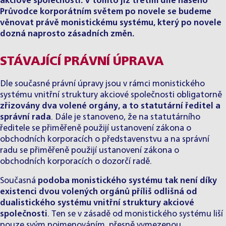
akciové společnosti. V tomto již třetím díle našeho
Průvodce korporátním světem po novele se budeme
věnovat právě monistickému systému, který po novele
dozná naprosto zásadních změn.
STÁVAJÍCÍ PRÁVNÍ ÚPRAVA
Dle současné právní úpravy jsou v rámci monistického
systému vnitřní struktury akciové společnosti obligatorně
zřizovány dva volené orgány, a to statutární ředitel a
správní rada
. Dále je stanoveno, že na statutárního
ředitele se přiměřeně použijí ustanovení zákona o
obchodních korporacích o představenstvu a na správní
radu se přiměřeně použijí ustanovení zákona o
obchodních korporacích o dozorčí radě.
Současná
podoba monistického systému tak není díky
existenci dvou volených orgánů příliš odlišná od
dualistického systému vnitřní struktury akciové
společnosti
. Ten se v zásadě od monistického systému liší
pouze svým pojmenováním, přesně vymezenou