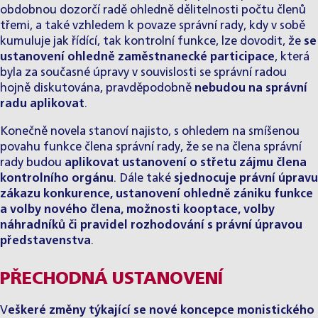
obdobnou dozorčí radě ohledně dělitelnosti počtu členů
třemi, a také vzhledem k povaze správní rady, kdy v sobě
kumuluje jak řídící, tak kontrolní funkce, lze dovodit, že
se
ustanovení ohledně zaměstnanecké participace
, která
byla za současné úpravy v souvislosti se správní radou
hojně diskutována, pravděpodobně
nebudou na správní
radu aplikovat
.
Konečně novela stanoví najisto, s ohledem na smíšenou
povahu funkce člena správní rady, že se na člena správní
rady budou
aplikovat ustanovení o střetu zájmu člena
kontrolního orgánu
. Dále také
sjednocuje právní úpravu
zákazu konkurence, ustanovení ohledně zániku funkce
a volby nového člena, možnosti kooptace, volby
náhradníků či pravidel rozhodování s právní úpravou
představenstva
.
PŘECHODNÁ USTANOVENÍ
V
eškeré změny týkající se nové koncepce monistického