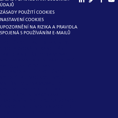
ÚDAJŮ
ZÁSADY POUŽITÍ COOKIES
NASTAVENÍ COOKIES
UPOZORNĚNÍ NA RIZIKA A PRAVIDLA
SPOJENÁ S POUŽÍVÁNÍM E-MAILŮ
SPOLEČNOST HAVEL & PARTNERS
S.R.O., ADVOKÁTNÍ KANCELÁŘ
ZAVEDLA VNITŘNÍ OZNAMOVACÍ
SYSTÉM V SOULADU SE ZÁKONEM Č.
171/2023 SB., O OCHRANĚ
OZNAMOVATELŮ. SPOLEČNOST
VYLOUČILA Z MOŽNOSTI VYUŽITÍ
VNITŘNÍHO OZNAMOVACÍHO
SYSTÉMU OSOBY, KTERÉ PRO
SPOLEČNOST NEVYKONÁVAJÍ
PRACOVNÍ NEBO JINOU OBDOBNOU
ČINNOST UVEDENOU V § 2 ODST. 3
PÍSM. A), B), H) NEBO I) UVEDENÉHO