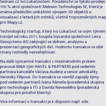
Seznam.cz Ivo Lukačovičem. Poradenství se týkalo prodeje
100 % akcií společnosti Melown Technologies SE, která je
známa především unikátním vývojem 3D objektů a
vizualizací z leteckých snímků, včetně trojrozměrných map
pro Mapy.cz.
Technologický startup, který Ivo Lukačovič se svým týmem
rozvíjel od roku 2011, koupila švýcarská společnost Leica
Geosystems AG zabývající se sběrem, analýzou a
prezentací geografických dat. Hodnotu transakce se obě
strany rozhodly nezveřejňovat.
Na další významné transakci s mezinárodním prvkem
pracoval M&A tým HAVEL & PARTNERS pod vedením
partnera kanceláře Václava Audese a senior advokátky
Veroniky Filipové. Do transakce se rovněž zapojily týmy
pod vedením partnerů Ivana Rámeše (poradenská skupina
pro technologie a IT) a Davida Neveselého (poradenská
skupina pro privátní klienty).
Více informací o transakci je k dispozici např.
zde
.