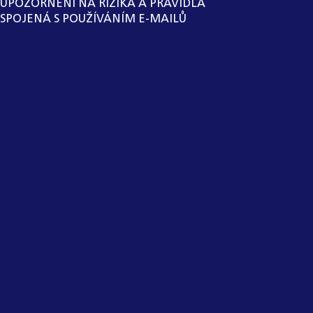
UPOZORNĚNÍ NA RIZIKA A PRAVIDLA
SPOJENÁ S POUŽÍVÁNÍM E-MAILŮ
SPOLEČNOST HAVEL & PARTNERS
S.R.O., ADVOKÁTNÍ KANCELÁŘ
ZAVEDLA VNITŘNÍ OZNAMOVACÍ
SYSTÉM V SOULADU SE ZÁKONEM Č.
171/2023 SB., O OCHRANĚ
OZNAMOVATELŮ. SPOLEČNOST
VYLOUČILA Z MOŽNOSTI VYUŽITÍ
VNITŘNÍHO OZNAMOVACÍHO
SYSTÉMU OSOBY, KTERÉ PRO
SPOLEČNOST NEVYKONÁVAJÍ
PRACOVNÍ NEBO JINOU OBDOBNOU
ČINNOST UVEDENOU V § 2 ODST. 3
PÍSM. A), B), H) NEBO I) UVEDENÉHO
ZÁKONA.
Copyright ©
2026
HAVEL & PARTNERS s.r.o., advokátní
kancelář