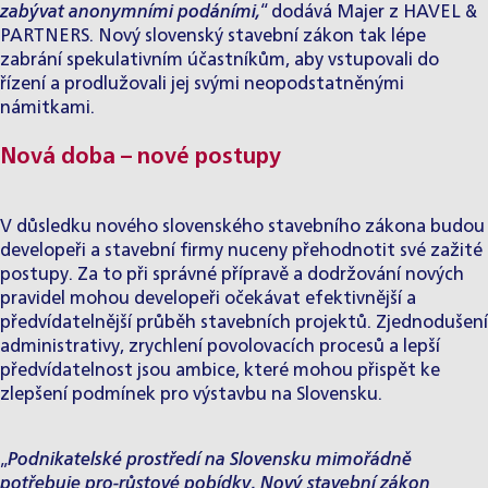
zabývat anonymními podáními,
“ dodává Majer z HAVEL &
PARTNERS. Nový slovenský stavební zákon tak lépe
zabrání spekulativním účastníkům, aby vstupovali do
řízení a prodlužovali jej svými neopodstatněnými
námitkami.
Nová doba – nové postupy
V důsledku nového slovenského stavebního zákona budou
developeři a stavební firmy nuceny přehodnotit své zažité
postupy. Za to při správné přípravě a dodržování nových
pravidel mohou developeři očekávat efektivnější a
předvídatelnější průběh stavebních projektů. Zjednodušení
administrativy, zrychlení povolovacích procesů a lepší
předvídatelnost jsou ambice, které mohou přispět ke
zlepšení podmínek pro výstavbu na Slovensku.
„
Podnikatelské prostředí na Slovensku mimořádně
potřebuje pro-růstové pobídky. Nový stavební zákon