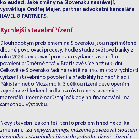
kolaudaci. Jaké změny na Slovensku nastávají,
vysvětluje
Ondřej Majer
, partner advokátní kanceláře
HAVEL & PARTNERS.
Rychlejší stavební řízení
Dlouhodobým problémem na Slovensku jsou nepřiměřeně
dlouhé povolovací procesy. Podle studie Světové banky z
roku 2024 povolovací proces do vydání stavebního
povolení průměrně trvá v Bratislavě více než 600 dní.
Celkově se Slovensko řadí na světě na 146. místo v rychlosti
vyřízení stavebního povolení a předběhly ho například i
Pákistán nebo Mozambik. S délkou řízení developerům
zejména vzhledem k inflaci a růstu cen stavebních
materiálů úměrně narůstají náklady na financování i na
samotnou výstavbu.
Nový stavební zákon řeší tento problém hned několika
změnami. „
Za nejvýznamnější můžeme považovat sloučení
územního a stavebního řízení do jednoho řízení – řízení o