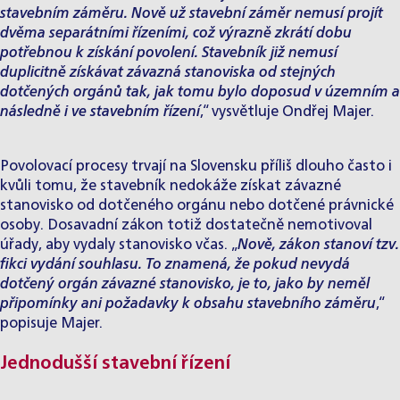
stavebním záměru. Nově už stavební záměr nemusí projít
dvěma separátními řízeními, což výrazně zkrátí dobu
potřebnou k získání povolení. Stavebník již nemusí
duplicitně získávat závazná stanoviska od stejných
dotčených orgánů tak, jak tomu bylo doposud v územním a
následně i ve stavebním řízení
,“ vysvětluje Ondřej Majer.
Povolovací procesy trvají na Slovensku příliš dlouho často i
kvůli tomu, že stavebník nedokáže získat závazné
stanovisko od dotčeného orgánu nebo dotčené právnické
osoby. Dosavadní zákon totiž dostatečně nemotivoval
úřady, aby vydaly stanovisko včas. „
Nově, zákon stanoví tzv.
fikci vydání souhlasu. To znamená, že pokud nevydá
dotčený orgán závazné stanovisko, je to, jako by neměl
připomínky ani požadavky k obsahu stavebního záměru
,“
popisuje Majer.
Jednodušší stavební řízení