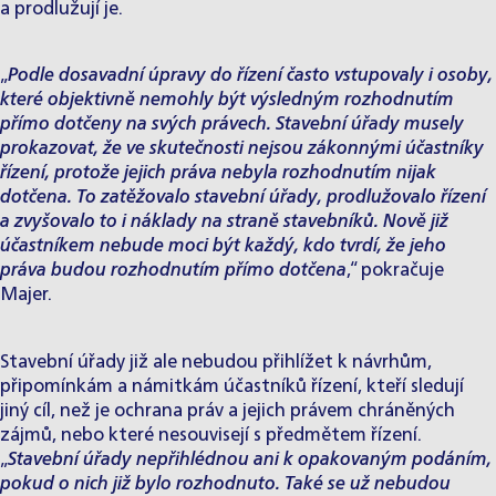
a prodlužují je.
„
Podle dosavadní úpravy do řízení často vstupovaly i osoby,
které objektivně nemohly být výsledným rozhodnutím
přímo dotčeny na svých právech. Stavební úřady musely
prokazovat, že ve skutečnosti nejsou zákonnými účastníky
řízení, protože jejich práva nebyla rozhodnutím nijak
dotčena. To zatěžovalo stavební úřady, prodlužovalo řízení
a zvyšovalo to i náklady na straně stavebníků. Nově již
účastníkem nebude moci být každý, kdo tvrdí, že jeho
práva budou rozhodnutím přímo dotčena
,“ pokračuje
Majer.
Stavební úřady již ale nebudou přihlížet k návrhům,
připomínkám a námitkám účastníků řízení, kteří sledují
jiný cíl, než je ochrana práv a jejich právem chráněných
zájmů, nebo které nesouvisejí s předmětem řízení.
„
Stavební úřady nepřihlédnou ani k opakovaným podáním,
pokud o nich již bylo rozhodnuto. Také se už nebudou