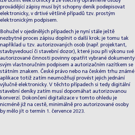
lze učinit elektronicky a že všechny oprávněné osoby
provádějící zápisy musí být schopny deník podepisovat
elektronicky, v drtivé většině případů tzv. prostým
elektronickým podpisem.
Bohužel v ojedinělých případech je nyní stále ještě
nezbytné proces zápisu doplnit o další krok; je tomu tak
například u tzv. autorizovaných osob (např. projektant,
stavbyvedoucí či stavební dozor), které jsou při výkonu své
autorizované činnosti povinny opatřit vybrané dokumenty
svým vlastnoručním podpisem a autorizačním razítkem se
státním znakem. České právo nebo na českém trhu známé
aplikace totiž zatím neumožňují provést jejich jednání
výlučně elektronicky. V těchto případech si tedy digitální
stavební deníky zatím musí dopomáhat autorizovanou
konverzí. Dokončení digitalizace v tomto ohledu je
nicméně již na cestě, minimálně pro autorizované osoby
by mělo jít o termín 1. července 2023.