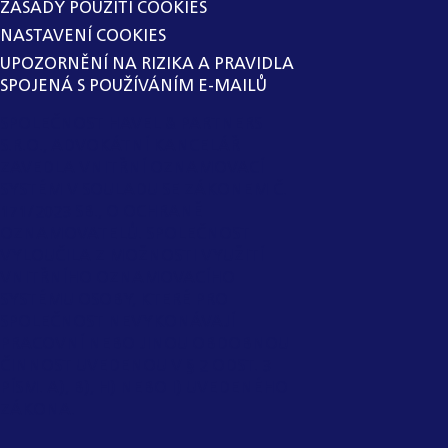
ZÁSADY POUŽITÍ COOKIES
NASTAVENÍ COOKIES
UPOZORNĚNÍ NA RIZIKA A PRAVIDLA
SPOJENÁ S POUŽÍVÁNÍM E-MAILŮ
SPOLEČNOST HAVEL & PARTNERS
S.R.O., ADVOKÁTNÍ KANCELÁŘ
ZAVEDLA VNITŘNÍ OZNAMOVACÍ
SYSTÉM V SOULADU SE ZÁKONEM Č.
171/2023 SB., O OCHRANĚ
OZNAMOVATELŮ. SPOLEČNOST
VYLOUČILA Z MOŽNOSTI VYUŽITÍ
VNITŘNÍHO OZNAMOVACÍHO
SYSTÉMU OSOBY, KTERÉ PRO
SPOLEČNOST NEVYKONÁVAJÍ
PRACOVNÍ NEBO JINOU OBDOBNOU
ČINNOST UVEDENOU V § 2 ODST. 3
PÍSM. A), B), H) NEBO I) UVEDENÉHO
ZÁKONA.