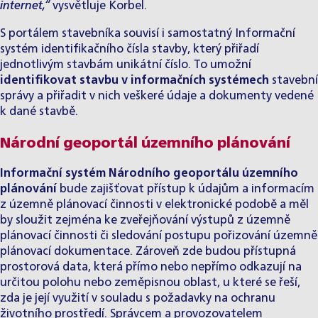
internet,“
vysvětluje Korbel.
S portálem stavebníka souvisí i samostatný Informační
systém identifikačního čísla stavby, který přiřadí
jednotlivým stavbám unikátní číslo. To umožní
identifikovat stavbu v informačních systémech
stavební
správy a přiřadit v nich veškeré údaje a dokumenty vedené
k dané stavbě.
Národní geoportál územního plánování
Informační systém Národního geoportálu územního
plánování
bude zajišťovat přístup k údajům a informacím
z územně plánovací činnosti v elektronické podobě a měl
by sloužit zejména ke zveřejňování výstupů z územně
plánovací činnosti či sledování postupu pořizování územně
plánovací dokumentace. Zároveň zde budou přístupná
prostorová data, která přímo nebo nepřímo odkazují na
určitou polohu nebo zeměpisnou oblast, u které se řeší,
zda je její využití v souladu s požadavky na ochranu
životního prostředí. Správcem a provozovatelem