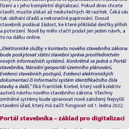
řízení a s jeho kompletní digitalizací. Pokud dnes chcete
stavět, musíte získat až neskutečných 48 razítek. Čeká vás
tak obíhání úřadů a nekonečné papírování. Dosud
stavebník podával žádost, ke které přikládal desítky příloh
a potvrzení. Nově by mělo stačit podat jen jeden návrh, a
to na dálku online.
„Elektronické služby v kontextu nového stavebního zákona
bude poskytovat státní stavební správa prostřednictvím
nových informačních systémů. Konkrétně se jedná o Portál
stavebníka, Národní geoportál územního plánování,
Evidenci stavebních postupů, Evidenci elektronických
dokumentací či Informační systém identifikačního čísla
stavby a další,“
říká
František Korbel
, který vedl kolektiv
autorů návrhu nového stavebního zákona. Všechny
zmíněné systémy bude spravovat nově založený Nejvyšší
stavební úřad, který má začít fungovat od 1. ledna 2022.
Portál stavebníka – základ pro digitalizaci