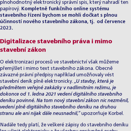
plnohodnotný elektronický správní spis, který nahradí ten
papírový.
Kompletně funkčního online systému
stavebního řízení bychom se mohli dočkat s plnou
účinností nového stavebního zákona, tj. od července
2023.
Digitalizace stavebního práva i mimo
stavební zákon
O elektronizaci procesů ve stavebnictví však můžeme
přemýšlet i mimo text stavebního zákona. Obecně
závazné právní předpisy například umožňovaly vést
stavební deník plně elektronicky.
„U stavby, která je
předmětem veřejné zakázky v nadlimitním režimu, je
dokonce od 1. ledna 2021 vedení digitálního stavebního
deníku povinné. Na tom nový stavební zákon nic nezměnil,
vedení plně digitálního stavebního deníku na druhou
stranu ale ani nijak dále neusnadnil,“
upozorňuje Korbel.
Nadále tedy platí, že veškeré zápisy do stavebního deníku