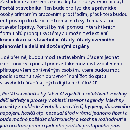
Základním kamenem celého digitálního systému má být
Portál stavebníka
. Ten bude pro fyzické a právnické
osoby primárním pracovním prostředím, přes které budou
mít přístup do dalších informačních systémů státní
stavební správy. Portál by měl pomocí interaktivních
formulářů propojit systémy a umožnit
efektivní
komunikaci se stavebními úřady, úřady územního
plánování a dalšími dotčenými orgány
.
Lidé přes něj budou moci se stavebním úřadem jednat
elektronicky a portál přinese také možnost vzdáleného
přístupu všem oprávněným osobám, které budou moci
podle rozsahu svých oprávnění nahlížet do spisu
stavebních úřadů a jiných digitálních úložišť.
„Portál stavebníka by tak měl zrychlit a zefektivnit všechny
dílčí aktivity a procesy v oblasti stavební agendy. Všechny
aspekty z pohledu životního prostředí, hygieny, dopravního
napojení, hasičů atp. posoudí úřad v rámci jednoho řízení a
bude možné požádat elektronicky o všechna rozhodnutí a
jiná opatření pomocí jednoho portálu přístupného přes