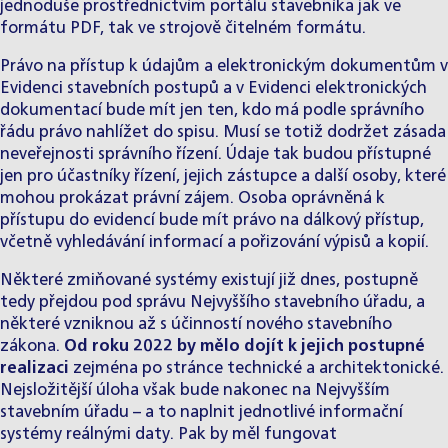
jednoduše prostřednictvím portálu stavebníka jak ve
formátu PDF, tak ve strojově čitelném formátu.
Právo na přístup k údajům a elektronickým dokumentům v
Evidenci stavebních postupů a v Evidenci elektronických
dokumentací bude mít jen ten, kdo má podle správního
řádu právo nahlížet do spisu. Musí se totiž dodržet zásada
neveřejnosti správního řízení. Údaje tak budou přístupné
jen pro účastníky řízení, jejich zástupce a další osoby, které
mohou prokázat právní zájem. Osoba oprávněná k
přístupu do evidencí bude mít právo na dálkový přístup,
včetně vyhledávání informací a pořizování výpisů a kopií.
Některé zmiňované systémy existují již dnes, postupně
tedy přejdou pod správu Nejvyššího stavebního úřadu, a
některé vzniknou až s účinností nového stavebního
zákona.
Od roku 2022 by mělo dojít k jejich postupné
realizaci
zejména po stránce technické a architektonické.
Nejsložitější úloha však bude nakonec na Nejvyšším
stavebním úřadu – a to naplnit jednotlivé informační
systémy reálnými daty. Pak by měl fungovat