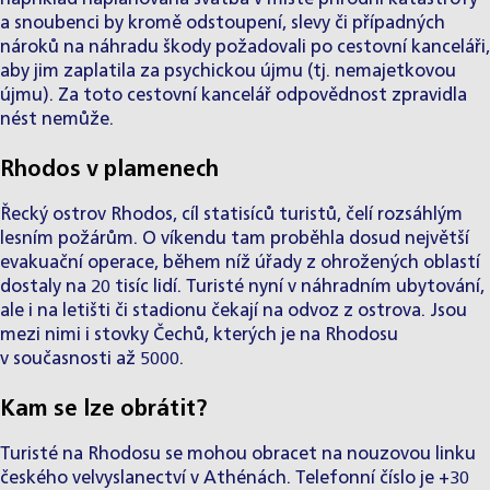
a snoubenci by kromě odstoupení, slevy či případných
nároků na náhradu škody požadovali po cestovní kanceláři,
aby jim zaplatila za psychickou újmu (tj. nemajetkovou
újmu). Za toto cestovní kancelář odpovědnost zpravidla
nést nemůže.
Rhodos v plamenech
Řecký ostrov Rhodos, cíl statisíců turistů, čelí rozsáhlým
lesním požárům. O víkendu tam proběhla dosud největší
evakuační operace, během níž úřady z ohrožených oblastí
dostaly na 20 tisíc lidí. Turisté nyní v náhradním ubytování,
ale i na letišti či stadionu čekají na odvoz z ostrova. Jsou
mezi nimi i stovky Čechů, kterých je na Rhodosu
v současnosti až 5000.
Kam se lze obrátit?
Turisté na Rhodosu se mohou obracet na nouzovou linku
českého velvyslanectví v Athénách. Telefonní číslo je +30