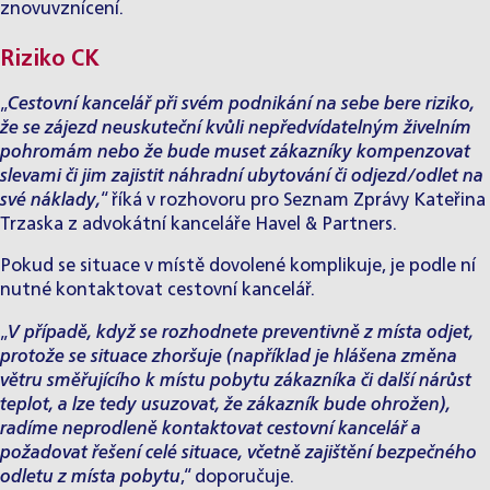
znovuvznícení.
Riziko CK
„
Cestovní kancelář při svém podnikání na sebe bere riziko,
že se zájezd neuskuteční kvůli nepředvídatelným živelním
pohromám nebo že bude muset zákazníky kompenzovat
slevami či jim zajistit náhradní ubytování či odjezd/odlet na
své náklady,
“ říká v rozhovoru pro Seznam Zprávy
Kateřina
Trzaska
z advokátní kanceláře Havel & Partners.
Pokud se situace v místě dovolené komplikuje, je podle ní
nutné kontaktovat cestovní kancelář.
„
V případě, když se rozhodnete preventivně z místa odjet,
protože se situace zhoršuje (například je hlášena změna
větru směřujícího k místu pobytu zákazníka či další nárůst
teplot, a lze tedy usuzovat, že zákazník bude ohrožen),
radíme neprodleně kontaktovat cestovní kancelář a
požadovat řešení celé situace, včetně zajištění bezpečného
odletu z místa pobytu
,“ doporučuje.