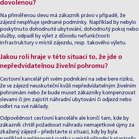
dovolenou?
Na přiměřenou slevu má zákazník právo v případě, že
zájezd nesplňuje sjednané podmínky. Například by nebylo
poskytnuto dohodnuté ubytování, dohodnutý pokoj nebo
služby, odpadl by výlet z důvodu nefunkčnosti
infrastruktury v místě zájezdu, resp. takového výletu.
Jakou roli hraje v této situaci to, že jde o
nepředvídatelnou živelní pohromu?
Cestovní kancelář při svém podnikání na sebe bere riziko,
že se zájezd neuskuteční kvůli nepředvídatelným živelním
pohromám nebo že bude muset zákazníky kompenzovat
slevami či jim zajistit náhradní ubytování či odjezd nebo
odlet na své náklady.
Odpovědnost cestovní kanceláře ale končí tam, kde by
zákazník chtěl požadovat náhradu nemajetkové újmy za
zkažený zájezd – představte si situaci, kdy by byla
například naplánovaná svatba v místě přírodní katastrofy