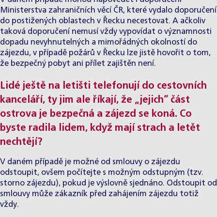
Ministerstva zahraničních věcí ČR, které vydalo doporučení
do postižených oblastech v Řecku necestovat. A ačkoliv
taková doporučení nemusí vždy vypovídat o významnosti
dopadu nevyhnutelných a mimořádných okolností do
zájezdu, v případě požárů v Řecku lze jistě hovořit o tom,
že bezpečný pobyt ani přílet zajištěn není.
Lidé ještě na letišti telefonují do cestovních
kanceláří, ty jim ale říkají, že „jejich“ část
ostrova je bezpečná a zájezd se koná. Co
byste radila lidem, když mají strach a letět
nechtějí?
V daném případě je možné od smlouvy o zájezdu
odstoupit, ovšem počítejte s možným odstupným (tzv.
storno zájezdu), pokud je výslovně sjednáno. Odstoupit od
smlouvy může zákazník před zahájením zájezdu totiž
vždy.