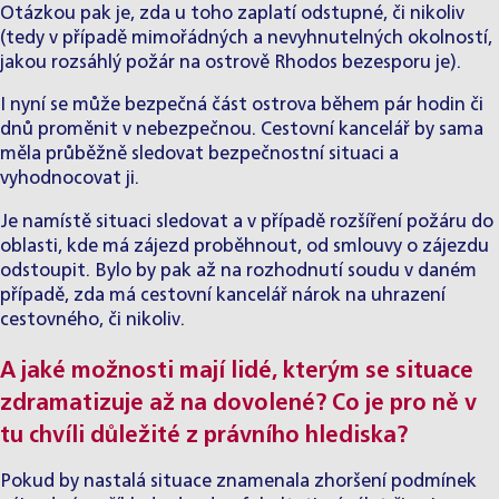
Otázkou pak je, zda u toho zaplatí odstupné, či nikoliv
(tedy v případě mimořádných a nevyhnutelných okolností,
jakou rozsáhlý požár na ostrově Rhodos bezesporu je).
I nyní se může bezpečná část ostrova během pár hodin či
dnů proměnit v nebezpečnou. Cestovní kancelář by sama
měla průběžně sledovat bezpečnostní situaci a
vyhodnocovat ji.
Je namístě situaci sledovat a v případě rozšíření požáru do
oblasti, kde má zájezd proběhnout, od smlouvy o zájezdu
odstoupit. Bylo by pak až na rozhodnutí soudu v daném
případě, zda má cestovní kancelář nárok na uhrazení
cestovného, či nikoliv.
A jaké možnosti mají lidé, kterým se situace
zdramatizuje až na dovolené? Co je pro ně v
tu chvíli důležité z právního hlediska?
Pokud by nastalá situace znamenala zhoršení podmínek