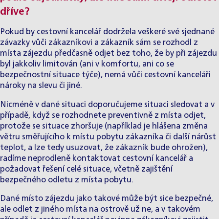
dříve?
Pokud by cestovní kancelář dodržela veškeré své sjednané
závazky vůči zákazníkovi a zákazník sám se rozhodl z
místa zájezdu předčasně odjet bez toho, že by při zájezdu
byl jakkoliv limitován (ani v komfortu, ani co se
bezpečnostní situace týče), nemá vůči cestovní kanceláři
nároky na slevu či jiné.
Nicméně v dané situaci doporučujeme situaci sledovat a v
případě, když se rozhodnete preventivně z místa odjet,
protože se situace zhoršuje (například je hlášena změna
větru směřujícího k místu pobytu zákazníka či další nárůst
teplot, a lze tedy usuzovat, že zákazník bude ohrožen),
radíme neprodleně kontaktovat cestovní kancelář a
požadovat řešení celé situace, včetně zajištění
bezpečného odletu z místa pobytu.
Dané místo zájezdu jako takové může být sice bezpečné,
ale odlet z jiného místa na ostrově už ne, a v takovém