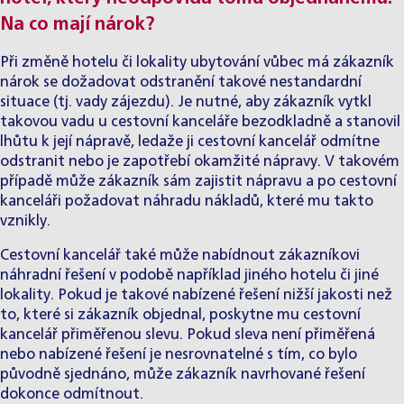
Na co mají nárok?
Při změně hotelu či lokality ubytování vůbec má zákazník
nárok se dožadovat odstranění takové nestandardní
situace (tj. vady zájezdu). Je nutné, aby zákazník vytkl
takovou vadu u cestovní kanceláře bezodkladně a stanovil
lhůtu k její nápravě, ledaže ji cestovní kancelář odmítne
odstranit nebo je zapotřebí okamžité nápravy. V takovém
případě může zákazník sám zajistit nápravu a po cestovní
kanceláři požadovat náhradu nákladů, které mu takto
vznikly.
Cestovní kancelář také může nabídnout zákazníkovi
náhradní řešení v podobě například jiného hotelu či jiné
lokality. Pokud je takové nabízené řešení nižší jakosti než
to, které si zákazník objednal, poskytne mu cestovní
kancelář přiměřenou slevu. Pokud sleva není přiměřená
nebo nabízené řešení je nesrovnatelné s tím, co bylo
původně sjednáno, může zákazník navrhované řešení
dokonce odmítnout.