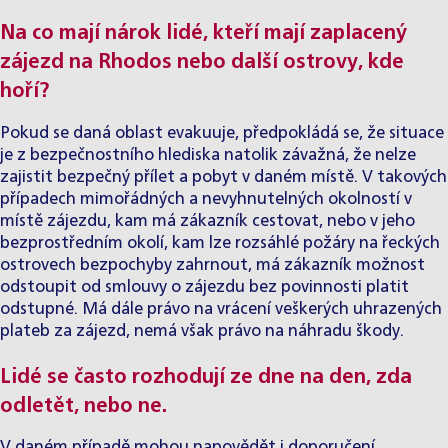
Na co mají nárok lidé, kteří mají zaplacený
zájezd na Rhodos nebo další ostrovy, kde
hoří?
Pokud se daná oblast evakuuje, předpokládá se, že situace
je z bezpečnostního hlediska natolik závažná, že nelze
zajistit bezpečný přílet a pobyt v daném místě. V takových
případech mimořádných a nevyhnutelných okolností v
místě zájezdu, kam má zákazník cestovat, nebo v jeho
bezprostředním okolí, kam lze rozsáhlé požáry na řeckých
ostrovech bezpochyby zahrnout, má zákazník možnost
odstoupit od smlouvy o zájezdu bez povinnosti platit
odstupné. Má dále právo na vrácení veškerých uhrazených
plateb za zájezd, nemá však právo na náhradu škody.
Lidé se často rozhodují ze dne na den, zda
odletět, nebo ne.
V daném případě mohou napovědět i doporučení