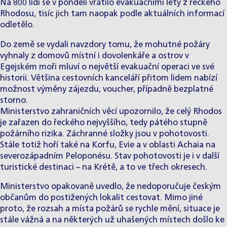
Na 800 lidí se v pondělí vrátilo evakuačními lety z řeckého
Rhodosu, tisíc jich tam naopak podle aktuálních informací
odletělo.
Do země se vydali navzdory tomu, že mohutné požáry
vyhnaly z domovů místní i dovolenkáře a ostrov v
Egejském moři mluví o největší evakuační operaci ve své
historii. Většina cestovních kanceláří přitom lidem nabízí
možnost výměny zájezdu, voucher, případně bezplatné
storno.
Ministerstvo zahraničních věcí upozornilo, že celý Rhodos
je zařazen do řeckého nejvyššího, tedy pátého stupně
požárního rizika. Záchranné složky jsou v pohotovosti.
Stále totiž hoří také na Korfu, Evie a v oblasti Achaia na
severozápadním Peloponésu. Stav pohotovosti je i v další
turistické destinaci – na Krétě, a to ve třech okresech.
Ministerstvo opakovaně uvedlo, že nedoporučuje českým
občanům do postižených lokalit cestovat. Mimo jiné
proto, že rozsah a místa požárů se rychle mění, situace je
stále vážná a na některých už uhašených místech došlo ke