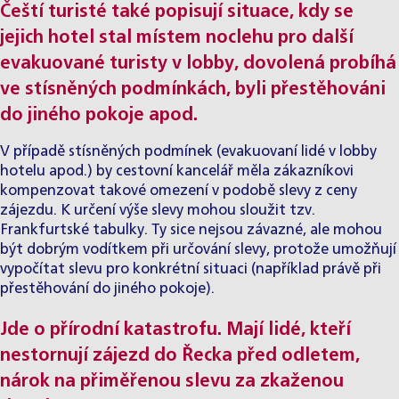
Čeští turisté také popisují situace, kdy se
jejich hotel stal místem noclehu pro další
evakuované turisty v lobby, dovolená probíhá
ve stísněných podmínkách, byli přestěhováni
do jiného pokoje apod.
V případě stísněných podmínek (evakuovaní lidé v lobby
hotelu apod.) by cestovní kancelář měla zákazníkovi
kompenzovat takové omezení v podobě slevy z ceny
zájezdu. K určení výše slevy mohou sloužit tzv.
Frankfurtské tabulky. Ty sice nejsou závazné, ale mohou
být dobrým vodítkem při určování slevy, protože umožňují
vypočítat slevu pro konkrétní situaci (například právě při
přestěhování do jiného pokoje).
Jde o přírodní katastrofu. Mají lidé, kteří
nestornují zájezd do Řecka před odletem,
nárok na přiměřenou slevu za zkaženou