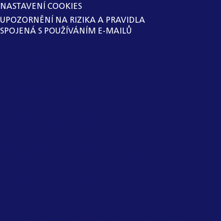
NASTAVENÍ COOKIES
UPOZORNĚNÍ NA RIZIKA A PRAVIDLA
SPOJENÁ S POUŽÍVÁNÍM E-MAILŮ
SPOLEČNOST HAVEL & PARTNERS
S.R.O., ADVOKÁTNÍ KANCELÁŘ
ZAVEDLA VNITŘNÍ OZNAMOVACÍ
SYSTÉM V SOULADU SE ZÁKONEM Č.
171/2023 SB., O OCHRANĚ
OZNAMOVATELŮ. SPOLEČNOST
VYLOUČILA Z MOŽNOSTI VYUŽITÍ
VNITŘNÍHO OZNAMOVACÍHO
SYSTÉMU OSOBY, KTERÉ PRO
SPOLEČNOST NEVYKONÁVAJÍ
PRACOVNÍ NEBO JINOU OBDOBNOU
ČINNOST UVEDENOU V § 2 ODST. 3
PÍSM. A), B), H) NEBO I) UVEDENÉHO
ZÁKONA.
Copyright ©
2026
HAVEL & PARTNERS s.r.o., advokátní