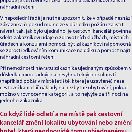
případě je cestovní kancelář povinna zákazníkovi zajistit
náhradní řešení.
V neposlední řadě je nutné upozornit, že v případě nesnází
zákazníka či pokud mu nelze v důsledku požáru zajistit
návrat tak, jak bylo ujednáno, je cestovní kancelář povinna
sdělit zákazníkovi údaje o zdravotních službách, místních
úřadech a konzulární pomoci, být zákazníkovi nápomocná
se zprostředkováním komunikace na dálku a pomoct najít
náhradní cestovní řešení.
Při nemožnosti návratu zákazníka ujednaným způsobem v
důsledku mimořádných a nevyhnutelných okolností
(například požár v místě letiště, které je uzavřené) nese
cestovní kancelář náklady na nezbytné ubytování, pokud
možno v rovnocenné kategorii, a to nejvýše za tři noci na
jednoho zákazníka.
Co když lidé odletí a na místě pak cestovní
kancelář změní lokalitu ubytování nebo změní
hotel, který neodpovídá tomu objednanému.