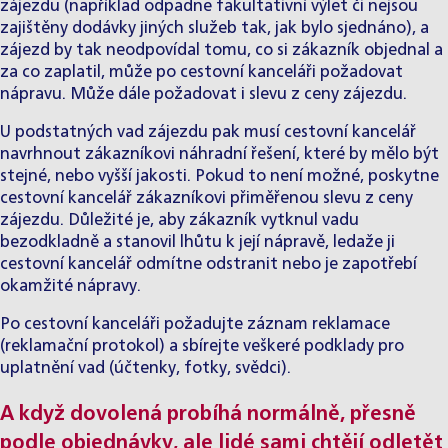
zájezdu (například odpadne fakultativní výlet či nejsou
zajištěny dodávky jiných služeb tak, jak bylo sjednáno), a
zájezd by tak neodpovídal tomu, co si zákazník objednal a
za co zaplatil, může po cestovní kanceláři požadovat
nápravu. Může dále požadovat i slevu z ceny zájezdu.
U podstatných vad zájezdu pak musí cestovní kancelář
navrhnout zákazníkovi náhradní řešení, které by mělo být
stejné, nebo vyšší jakosti. Pokud to není možné, poskytne
cestovní kancelář zákazníkovi přiměřenou slevu z ceny
zájezdu. Důležité je, aby zákazník vytknul vadu
bezodkladně a stanovil lhůtu k její nápravě, ledaže ji
cestovní kancelář odmítne odstranit nebo je zapotřebí
okamžité nápravy.
Po cestovní kanceláři požadujte záznam reklamace
(reklamační protokol) a sbírejte veškeré podklady pro
uplatnění vad (účtenky, fotky, svědci).
A když dovolená probíhá normálně, přesně
podle objednávky, ale lidé sami chtějí odletět