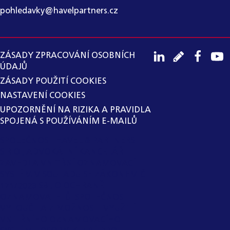
pohledavky@havelpartners.cz
ZÁSADY ZPRACOVÁNÍ OSOBNÍCH
ÚDAJŮ
ZÁSADY POUŽITÍ COOKIES
NASTAVENÍ COOKIES
UPOZORNĚNÍ NA RIZIKA A PRAVIDLA
SPOJENÁ S POUŽÍVÁNÍM E-MAILŮ
SPOLEČNOST HAVEL & PARTNERS
S.R.O., ADVOKÁTNÍ KANCELÁŘ
ZAVEDLA VNITŘNÍ OZNAMOVACÍ
SYSTÉM V SOULADU SE ZÁKONEM Č.
171/2023 SB., O OCHRANĚ
OZNAMOVATELŮ. SPOLEČNOST
VYLOUČILA Z MOŽNOSTI VYUŽITÍ
VNITŘNÍHO OZNAMOVACÍHO