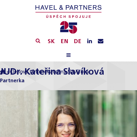
SK
EN
DE
JUDr. Kateřina Slavíková
»
Členové týmu
»
Kateřina Slavíková
Partnerka