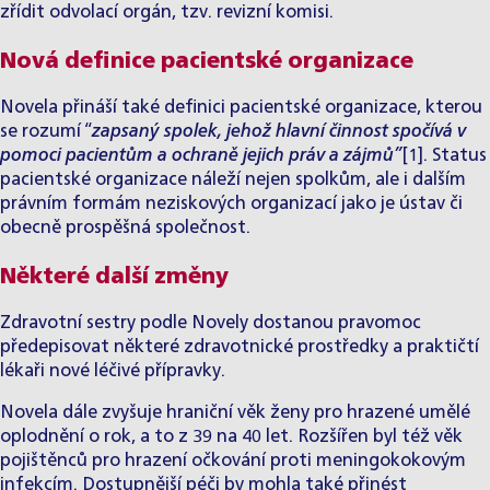
zřídit odvolací orgán, tzv. revizní komisi.
Nová definice pacientské organizace
Novela přináší také definici pacientské organizace, kterou
se rozumí “
zapsaný spolek, jehož hlavní činnost spočívá v
pomoci pacientům a ochraně jejich práv a zájmů”
[1]. Status
pacientské organizace náleží nejen spolkům, ale i dalším
právním formám neziskových organizací jako je ústav či
obecně prospěšná společnost.
Některé další změny
Zdravotní sestry podle Novely dostanou pravomoc
předepisovat některé zdravotnické prostředky a praktičtí
lékaři nové léčivé přípravky.
Novela dále zvyšuje hraniční věk ženy pro hrazené umělé
oplodnění o rok, a to z 39 na 40 let. Rozšířen byl též věk
pojištěnců pro hrazení očkování proti meningokokovým
infekcím. Dostupnější péči by mohla také přinést