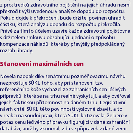
z prostředků zdravotního pojištění na jejich úhradu nesmí
překročit výši uvedenou v analýze dopadu do rozpočtu.
Pokud dojde k překročení, bude držitel povinen uhradit
částku, která analýzu dopadu do rozpočtu překročila.
Právě za tímto účelem uzavře každá zdravotní pojišťovna
s držitelem smlouvu obsahující ujednání o způsobu
kompenzace nákladů, které by převýšily předpokládaný
rozsah úhrady.
Stanovení maximálních cen
Novela naopak díky senátnímu pozměňovacímu návrhu
nezprošťuje SÚKL toho, aby při stanovení tzv.
referenčního koše vycházel ze zahraničních cen léčivých
přípravků, které se na trhu reálně vyskytují, a aby ověřoval
jejich faktickou přítomnost na daném trhu. Legislativní
návrh chtěl SÚKL této povinnosti výslovně zbavit, a to
v reakci na soudní praxi, která SÚKL kritizovala, že bere v
potaz cenu léčivého přípravku figurující v dané zahraniční
databázi, aniž by zkoumal, zda se přípravek v dané zemi