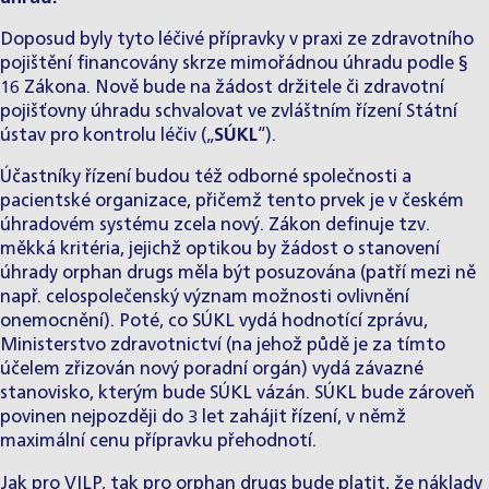
Doposud byly tyto léčivé přípravky v praxi ze zdravotního
pojištění financovány skrze mimořádnou úhradu podle §
16 Zákona. Nově bude na žádost držitele či zdravotní
pojišťovny úhradu schvalovat ve zvláštním řízení Státní
ústav pro kontrolu léčiv („
SÚKL
“).
Účastníky řízení budou též odborné společnosti a
pacientské organizace, přičemž tento prvek je v českém
úhradovém systému zcela nový. Zákon definuje tzv.
měkká kritéria, jejichž optikou by žádost o stanovení
úhrady orphan drugs měla být posuzována (patří mezi ně
např. celospolečenský význam možnosti ovlivnění
onemocnění). Poté, co SÚKL vydá hodnotící zprávu,
Ministerstvo zdravotnictví (na jehož půdě je za tímto
účelem zřizován nový poradní orgán) vydá závazné
stanovisko, kterým bude SÚKL vázán. SÚKL bude zároveň
povinen nejpozději do 3 let zahájit řízení, v němž
maximální cenu přípravku přehodnotí.
Jak pro VILP, tak pro orphan drugs bude platit, že náklady