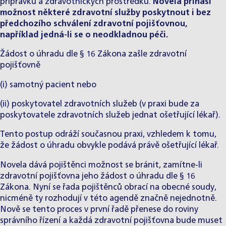
přípravků a zdravotnických prostředků.
Novela přináší
možnost některé zdravotní služby poskytnout i bez
předchozího schválení zdravotní pojišťovnou,
například jedná-li se o neodkladnou péči.
Žádost o úhradu dle § 16 Zákona zašle zdravotní
pojišťovně
(i) samotný pacient nebo
(ii) poskytovatel zdravotních služeb (v praxi bude za
poskytovatele zdravotních služeb jednat ošetřující lékař).
Tento postup odráží současnou praxi, vzhledem k tomu,
že žádost o úhradu obvykle podává právě ošetřující lékař.
Novela dává pojištěnci možnost se bránit, zamítne-li
zdravotní pojišťovna jeho žádost o úhradu dle § 16
Zákona. Nyní se řada pojištěnců obrací na obecné soudy,
nicméně ty rozhodují v této agendě značně nejednotně.
Nově se tento proces v první řadě přenese do roviny
správního řízení a každá zdravotní pojišťovna bude muset