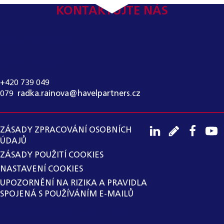
KONTAKTUJTE NÁS
KONTAKT PRO MÉDIA:
RADKA RAINOVÁ
+420 739 049
079
,
radka.rainova@havelpartners.cz
ZÁSADY ZPRACOVÁNÍ OSOBNÍCH
ÚDAJŮ
ZÁSADY POUŽITÍ COOKIES
NASTAVENÍ COOKIES
UPOZORNĚNÍ NA RIZIKA A PRAVIDLA
SPOJENÁ S POUŽÍVÁNÍM E-MAILŮ
SPOLEČNOST HAVEL & PARTNERS