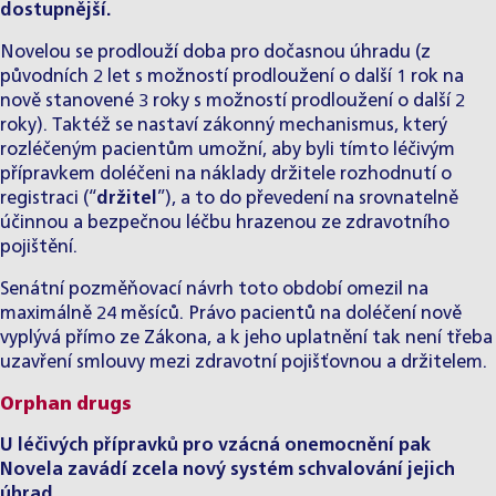
dostupnější.
Novelou se prodlouží doba pro dočasnou úhradu (z
původních 2 let s možností prodloužení o další 1 rok na
nově stanovené 3 roky s možností prodloužení o další 2
roky). Taktéž se nastaví zákonný mechanismus, který
rozléčeným pacientům umožní, aby byli tímto léčivým
přípravkem doléčeni na náklady držitele rozhodnutí o
registraci (“
držitel
”), a to do převedení na srovnatelně
účinnou a bezpečnou léčbu hrazenou ze zdravotního
pojištění.
Senátní pozměňovací návrh toto období omezil na
maximálně 24 měsíců. Právo pacientů na doléčení nově
vyplývá přímo ze Zákona, a k jeho uplatnění tak není třeba
uzavření smlouvy mezi zdravotní pojišťovnou a držitelem.
Orphan drugs
U léčivých přípravků pro vzácná onemocnění pak
Novela zavádí zcela nový systém schvalování jejich
úhrad.