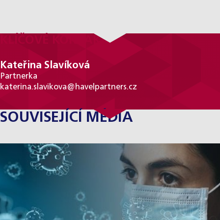
KLÍČOVÉ KONTAKTY
Kateřina Slavíková
Partnerka
katerina.slavikova@havelpartners.cz
SOUVISEJÍCÍ MÉDIA