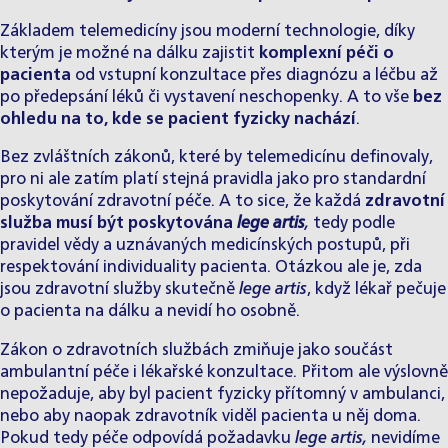
Základem telemedicíny jsou moderní technologie, díky
kterým je možné na dálku zajistit
komplexní péči o
pacienta
od vstupní konzultace přes diagnózu a léčbu až
po předepsání léků či vystavení neschopenky. A to vše
bez
ohledu na to, kde se pacient fyzicky nachází
.
Bez zvláštních zákonů, které by telemedicínu definovaly,
pro ni ale zatím platí stejná pravidla jako pro standardní
poskytování zdravotní péče. A to sice, že každá
zdravotní
služba musí být poskytována
lege artis
,
tedy podle
pravidel vědy a uznávaných medicínských postupů, při
respektování individuality pacienta. Otázkou ale je, zda
jsou zdravotní služby skutečně
lege artis
, když lékař pečuje
o pacienta na dálku a nevidí ho osobně.
Zákon o zdravotních službách zmiňuje jako součást
ambulantní péče i lékařské konzultace. Přitom ale výslovně
nepožaduje, aby byl pacient fyzicky přítomný v ambulanci,
nebo aby naopak zdravotník viděl pacienta u něj doma.
Pokud tedy péče odpovídá požadavku
lege artis,
nevidíme