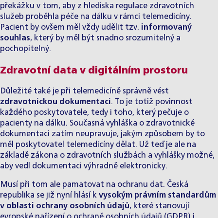
překážku v tom, aby z hlediska regulace zdravotních
služeb proběhla péče na dálku v rámci telemedicíny.
Pacient by ovšem měl vždy udělit tzv.
informovaný
souhlas
, který by měl být snadno srozumitelný a
pochopitelný.
Zdravotní data v digitálním prostoru
Důležité také je při telemedicíně správně vést
zdravotnickou dokumentaci
. To je totiž povinnost
každého poskytovatele, tedy i toho, který pečuje o
pacienty na dálku. Současná vyhláška o zdravotnické
dokumentaci zatím neupravuje, jakým způsobem by to
měl poskytovatel telemedicíny dělat. Už teď je ale na
základě zákona o zdravotních službách a vyhlášky možné,
aby vedl dokumentaci výhradně elektronicky.
Musí při tom ale pamatovat na
ochranu dat
. Česká
republika se již nyní hlásí k
vysokým právním standardům
v oblasti ochrany osobních údajů
, které stanovují
evropské nařízení o ochraně osobních údajů (GDPR) i