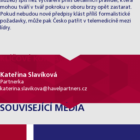
služeb) spíš než vytváření příliš detailních pravidel, která
mohou tváří v tvář pokroku v oboru brzy opět zastarat.
Pokud nebudou nové předpisy klást příliš formalistické
požadavky, může pak Česko patřit v telemedicíně mezi
lídry.
KLÍČOVÉ KONTAKTY
Kateřina Slavíková
Partnerka
katerina.slavikova@havelpartners.cz
SOUVISEJÍCÍ MÉDIA