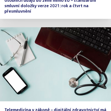
osobních údajů do zemí mimo EU – standardní
smluvní doložky verze 2021: rok a čtvrt na
přesmluvnění
Telemedicína v zákoně – digitální zdravotnictví má