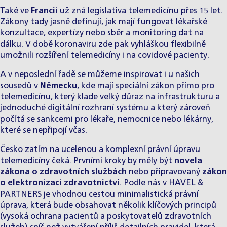
Také ve
Francii
už zná legislativa telemedicínu přes 15 let.
Zákony tady jasně definují, jak mají fungovat lékařské
konzultace, expertízy nebo sběr a monitoring dat na
dálku. V době koronaviru zde pak vyhláškou flexibilně
umožnili rozšíření telemedicíny i na covidové pacienty.
A v neposlední řadě se můžeme inspirovat i u našich
sousedů v
Německu
, kde mají speciální zákon přímo pro
telemedicínu, který klade velký důraz na infrastrukturu a
jednoduché digitální rozhraní systému a který zároveň
počítá se sankcemi pro lékaře, nemocnice nebo lékárny,
které se nepřipojí včas.
Česko zatím na ucelenou a komplexní právní úpravu
telemedicíny čeká. Prvními kroky by měly být
novela
zákona o zdravotních službách
nebo připravovaný
zákon
o elektronizaci zdravotnictví
. Podle nás v HAVEL &
PARTNERS je vhodnou cestou minimalistická právní
úprava, která bude obsahovat několik klíčových principů
(vysoká ochrana pacientů a poskytovatelů zdravotních