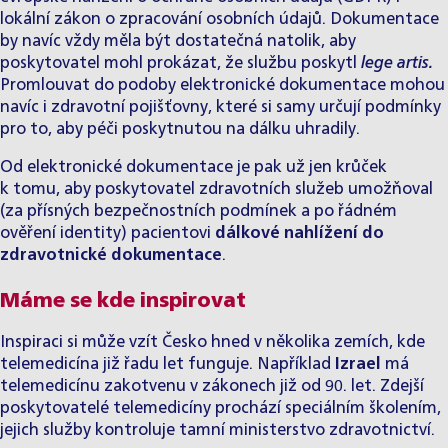
lokální zákon o zpracování osobních údajů. Dokumentace
by navíc vždy měla být dostatečná natolik, aby
poskytovatel mohl prokázat, že službu poskytl
lege artis.
Promlouvat do podoby elektronické dokumentace mohou
navíc i zdravotní pojišťovny, které si samy určují podmínky
pro to, aby péči poskytnutou na dálku uhradily.
Od elektronické dokumentace je pak už jen krůček
k tomu, aby poskytovatel zdravotních služeb umožňoval
(za přísných bezpečnostních podmínek a po řádném
ověření identity) pacientovi
dálkové nahlížení do
zdravotnické dokumentace
.
Máme se kde inspirovat
Inspiraci si může vzít Česko hned v několika zemích, kde
telemedicína již řadu let funguje. Například
Izrael
má
telemedicínu zakotvenu v zákonech již od 90. let. Zdejší
poskytovatelé telemedicíny prochází speciálním školením,
jejich služby kontroluje tamní ministerstvo zdravotnictví.