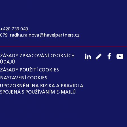
KONTAKT PRO MÉDIA:
RADKA RAINOVÁ
+420 739 049
079
,
radka.rainova@havelpartners.cz
ZÁSADY ZPRACOVÁNÍ OSOBNÍCH
ÚDAJŮ
ZÁSADY POUŽITÍ COOKIES
NASTAVENÍ COOKIES
UPOZORNĚNÍ NA RIZIKA A PRAVIDLA
SPOJENÁ S POUŽÍVÁNÍM E-MAILŮ
SPOLEČNOST HAVEL & PARTNERS
S.R.O., ADVOKÁTNÍ KANCELÁŘ
ZAVEDLA VNITŘNÍ OZNAMOVACÍ
SYSTÉM V SOULADU SE ZÁKONEM Č.