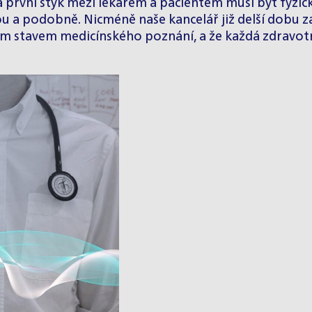
 první styk mezi lékařem a pacientem musí být fyzick
u a podobně. Nicméně naše kancelář již delší dobu z
sným stavem medicínského poznání, a že každá zdravo