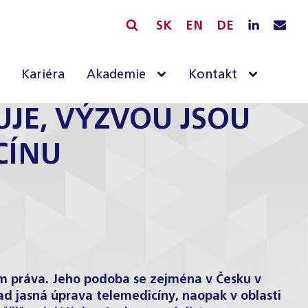
SK
EN
DE
Kariéra
Akademie
Kontakt
JE, VÝZVOU JSOU
CÍNU
em práva. Jeho podoba se zejména v Česku v
lad jasná úprava telemedicíny, naopak v oblasti