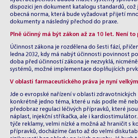
dispozici jen dokument katalogu standardů, což 
obecná norma, která bude vyžadovat přijetí mn
dokumenty a následný přechod do praxe.
Plně účinný má být zákon až za 10 let. Není to
Účinnost zákona je rozdělena do šesti fází, přiče
ledna 2032, kdy má nabýt účinnosti povinnost po
doba před účinností zákona je nezvyklá, nicmén
systémů, možné implementace doplňujících prvků 
V oblasti farmaceutického práva je nyní velký
Jde o evropské nařízení v oblasti zdravotnických 
konkrétně jedno téma, které u nás podle mě neby
předobraz regulaci léčivých přípravků, které js
náplast, injekční stříkačka, ale i kardiostimuláto
týče reklamy, velmi nízké a možná až hraničit s
přípravků, docházíme často až do velmi diskutab