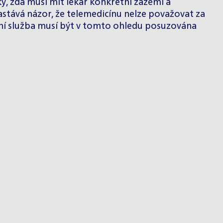
ý, zda musí mít lékař konkrétní zázemí a
astává názor, že telemedicínu nelze považovat za
tní služba musí být v tomto ohledu posuzována