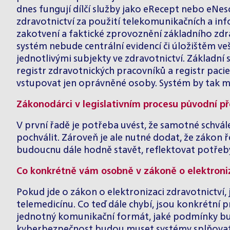
dnes fungují dílčí služby jako eRecept nebo eN
zdravotnictví za použití telekomunikačních a inf
zakotvení a faktické zprovoznění základního zdr
systém nebude centrální evidencí či úložištěm ve
jednotlivými subjekty ve zdravotnictví. Základn
registr zdravotnických pracovníků a registr pac
vstupovat jen oprávněné osoby. Systém by tak mě
Zákonodárci v legislativním procesu původní p
V první řadě je potřeba uvést, že samotné schvál
pochválit. Zároveň je ale nutné dodat, že zákon 
budoucnu dále hodně stavět, reflektovat potřeby p
Co konkrétně vám osobně v zákoně o elektroniz
Pokud jde o zákon o elektronizaci zdravotnictví
telemedicínu. Co teď dále chybí, jsou konkrétní 
jednotný komunikační formát, jaké podmínky bud
kyberbezpečnost budou muset systémy splňovat. 