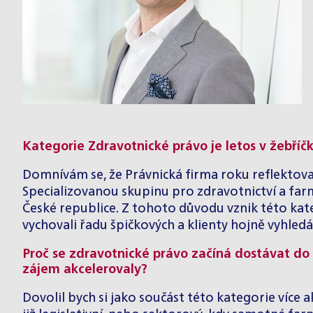
Kategorie Zdravotnické právo je letos v žebříčk
Domnívám se, že Právnická firma roku reflektoval
Specializovanou skupinu pro
zdravotnictví a far
České republice. Z tohoto důvodu vznik této kate
vychovali řadu špičkových a klienty hojně vyhle
Proč se zdravotnické právo začíná dostávat do c
zájem akcelerovaly?
Dovolil bych si jako součást této kategorie více a