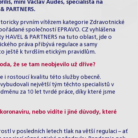
íliš, míní
Václav Audes
, specialista na
L & PARTNERS.
toricky prvním vítězem kategorie Zdravotnické
ě pořádané společností EPRAVO. CZ vyhlášena
sty HAVEL & PARTNERS na tuto oblast, jde o
nického práva přibývá regulace a samy
o ještě k tvrdším etickým pravidlům.
koda, že se tam neobjevilo už dříve?
 i rostoucí kvalitu této služby obecně.
e vybudovali největší tým těchto specialistů v
dměnu za 10 let tvrdé práce, díky které jsme
oronaviru, nebo vidíte i jiné důvody, které
stl v posledních letech tlak na větší regulaci – ať