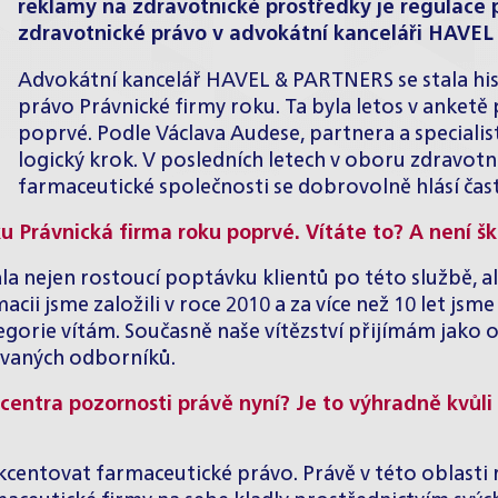
reklamy na zdravotnické prostředky je regulace př
zdravotnické právo v advokátní kanceláři HAVE
Advokátní kancelář HAVEL & PARTNERS se stala his
právo Právnické firmy roku. Ta byla letos v anket
poprvé. Podle Václava Audese, partnera a speciali
logický krok. V posledních letech v oboru zdravot
farmaceutické společnosti se dobrovolně hlásí čast
u Právnická firma roku poprvé. Vítáte to? A není š
a nejen rostoucí poptávku klientů po této službě, ale
macii
jsme založili v roce 2010 a za více než 10 let jsm
gorie vítám. Současně naše vítězství přijímám jako o
dávaných odborníků.
entra pozornosti právě nyní? Je to výhradně kvůli k
kcentovat farmaceutické právo. Právě v této oblasti ro