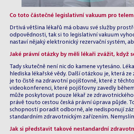
Co toto částečné legislativní vakuum pro tele
Drtivá většina lékařů má obavu své služby prost
odpovědnosti, tak si to legislativní vakuum vyho
nastaví nějaký elektronický rezervační systém, ab
Jaké právní otázky by měli lékaři zvážit, když s
Tady skutečně není nic do kamene vytesáno. Lékař 
hlediska lékařské vědy. Další otázkou je, která 
je to čistě na zdravotní pojišťovně, které z těch
videokonferenci, které pojišťovny zavedly během
může poskytovat pouze lékař ze zdravotnického z
právě touto cestou česká právní úprava půjde. To 
schopností poradit odborně, ale nedisponují zá
standardním zdravotnickým zařízením. Nemyslím s
Jak si představit takové nestandardní zdravotn