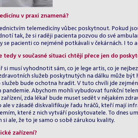
medicínu v praxi znamená?
řednictvím telemedicíny vůbec poskytnout. Pokud jso
dnotí tak, že si raději pacienta pozvou do své ambula
y se pacienti co nejméně potkávali v čekárnách. I to 
e tedy v současné situaci chtějí přece jen do posky
si musí vyhodnotit sám, co je lege artis, co je nejbe
ze zdravotních služeb poskytnutých na dálku může být
to služeb bude ochotna hradit. V tuto chvíli jde zejmé
 pandemie. Abychom mohli vybudovat funkční telemedic
ařízení, zda lékař bude muset sedět v nějakém zdravo
ale v zásadě diskvalifikuje řadu hráčů, kteří mají i
zemím, které z nich vytváří poskytovatele. To dnes 
i ale, že to je samo o sobě zárukou kvality.
ické zařízení?