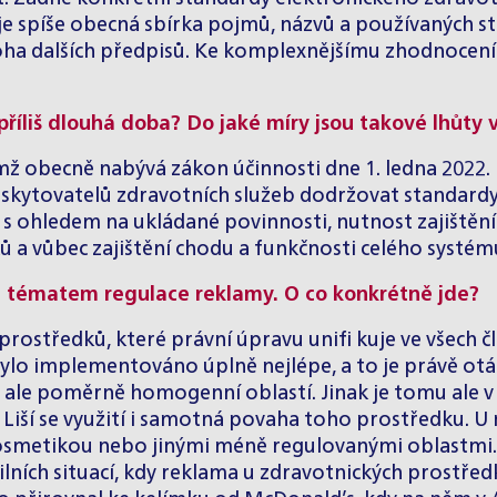
je spíše obecná sbírka pojmů, názvů a používaných s
oha dalších předpisů. Ke komplexnějšímu zhodnocení
 příliš dlouhá doba? Do jaké míry jsou takové lhůt
mž obecně nabývá zákon účinnosti dne 1. ledna 2022. Po
skytovatelů zdravotních služeb dodržovat standardy
ě s ohledem na ukládané povinnosti, nutnost zajiště
a vůbec zajištění chodu a funkčnosti celého systému
m tématem regulace reklamy. O co konkrétně jde?
prostředků, které právní úpravu unifi kuje ve všech č
lo implementováno úplně nejlépe, a to je právě otáz
ou ale poměrně homogenní oblastí. Jinak je tomu ale 
r. Liší se využití i samotná povaha toho prostředku. U
 kosmetikou nebo jinými méně regulovanými oblastmi.
ilních situací, kdy reklama u zdravotnických prostře