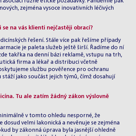
ch asociací různé etické požadavky. Pandemie pak
 nových, zejména vysoce inovativních léčivých
se na vás klienti nejčastěji obrací?
dicínských řešení
. Stále více pak řešíme případy
rmacie je paleta služeb ještě širší. Řadíme do ní
de takřka na denní bázi reklamě, vstupu na trh,
ická firma a lékař a distribuci včetně
poskytujeme službu pověřence pro ochranu
áží jako součást jejich týmů, čímž dosahují
icína. Tu ale zatím žádný zákon výslovně
y minimálně v tomto ohledu nesporné, že
 je dosud velmi lakonická a nevěnuje se zejména
okud by zákonná úprava byla jasnější ohledně