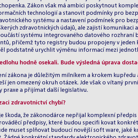
eschopenka. Zákon však má ambici poskytnout komple
ormačních technologií a stanovit podmínky pro bezpe
avotnického systému a nastavení podmínek pro bezpeč
škerých zdravotnických údajů, ale zajistí komunikaci
í součástí systému integrovaného datového rozhraní 
ientů, přičemž tyto registry budou propojeny v jeden
l podstatně urychlit výměnu informací mezi jednotl
ředlohu hodně osekali. Bude výsledná úprava dostač
ení zákona je důležitým milníkem a krokem kupředu a
řeší jen omezený okruh otázek. Jde však o vítaný prvn
raxe a přijímat další legislativu.
aci zdravotnictví chybí?
, je škoda, že zákonodárce nepřijal komplexní předpi
prováděcí předpisy, které budou specifi kovat konkrét
e muset splňovat budoucí novější soft ware, jaké k
Žádné konkrétní standardy elektronického zdravotn