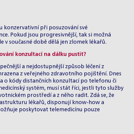
u konzervativní při posuzování své
nce. Pokud jsou progresivnější, tak si možná
ale v současné době dělá jen zlomek lékařů.
tování konzultací na dálku pustit?
zpečnější a nejdostupnější způsob léčení z
 hrazena z veřejného zdravotního pojištění. Dnes
na o kódy distančních konzultací po telefonu či
ínský systém, musí stát říci, jestli tyto služby
tnickém prostředí a z něho radit. Zdá se, že
nfrastrukturu lékařů, disponují know-how a
umožňuje poskytovat telemedicínu pouze