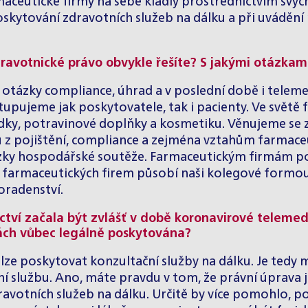
rmaceutické firmy na sebe kladly prostřednictvím svý
oskytování zdravotních služeb na dálku a při uvádění
dravotnické právo obvykle řešíte? S jakými otázkami 
i otázky compliance, úhrad a v poslední době i
teleme
upujeme jak poskytovatele, tak i pacienty. Ve světě fa
ředky, potravinové doplňky a kosmetiku. Věnujeme se z
z pojištění, compliance a zejména vztahům farmaceut
ázky hospodářské soutěže. Farmaceutickým firmám 
armaceutických firem působí naši kolegové formou st
oradenství.
tví začala být zvlášť v době koronavirové telemed
ách vůbec legálně poskytována?
e lze poskytovat konzultační služby na dálku. Je ted
ální službu. Ano, máte pravdu v tom, že právní úprava
votních služeb na dálku. Určitě by více pomohlo, p