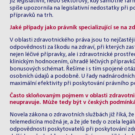
již legislativní, nebo sektorový, kdy samotné fa
spíše upozornila na legislativní nedostatky při p
přípravků na trh.
Jaké případy jako právník specializující se na z
V oblasti zdravotnického práva jsou to nejčastěj
odpovědnosti za škodu na zdraví, při kterých zast
nejen léčivé přípravky, ale i zdravotnické prost
klinickým hodnocením, úhradě léčivých přípravků 
bonusových schémat. Řešíme i s tím spojené ot
osobních údajů a podobně. U řady nadnárodních f
maximální efektivity při poskytování právního p
Často skloňovaným pojmem v oblasti zdravotnic
neupravuje. Může tedy být v českých podmínk
Novela zákona o zdravotních službách již říká, ž
telemedicína možná je, a že jde tedy o zcela leg
odpovědnosti poskytovatelů při poskytování zdra