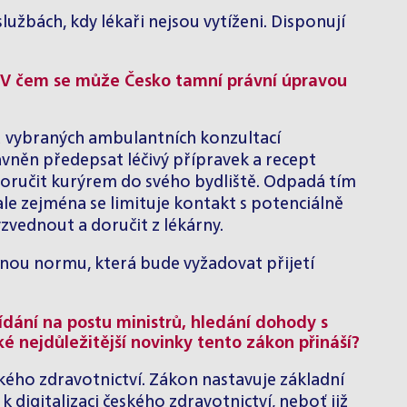
lužbách, kdy lékaři nejsou vytíženi. Disponují
i. V čem se může Česko tamní právní úpravou
 u vybraných ambulantních konzultací
ávněn předepsat léčivý přípravek a recept
doručit kurýrem do svého bydliště. Odpadá tím
le zejména se limituje kontakt s potenciálně
zvednout a doručit z lékárny.
cnou normu, která bude vyžadovat přijetí
ídání na postu ministrů, hledání dohody s
ké nejdůležitější novinky tento zákon přináší?
kého zdravotnictví. Zákon nastavuje základní
 digitalizaci českého zdravotnictví, neboť již