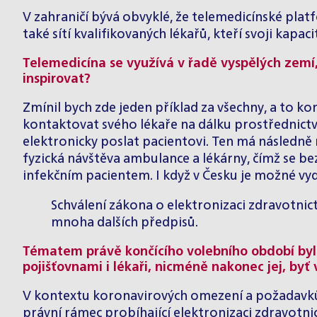
V zahraničí bývá obvyklé, že telemedicínské platf
také sítí kvalifikovaných lékařů, kteří svoji kapa
Telemedicína se využívá v řadě vyspělých zemí,
inspirovat?
Zmínil bych zde jeden příklad za všechny, a to 
kontaktovat svého lékaře na dálku prostřednictví
elektronicky poslat pacientovi. Ten má následně
fyzická návštěva ambulance a lékárny, čímž se be
infekčním pacientem. I když v Česku je možné vy
Schválení zákona o elektronizaci zdravotnic
mnoha dalších předpisů.
Tématem právě končícího volebního období byl z
pojišťovnami i lékaři, nicméně nakonec jej, byť
V kontextu koronavirových omezení a požadavků n
právní rámec probíhající elektronizaci zdravotnic