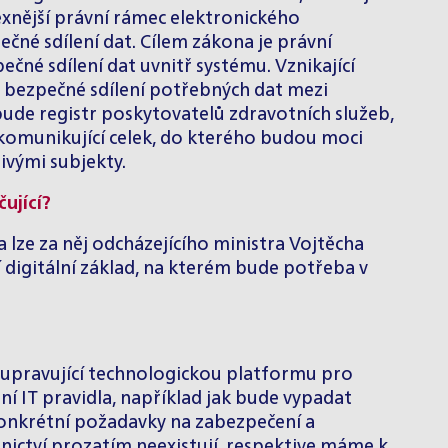
xnější právní rámec elektronického
čné sdílení dat. Cílem zákona je právní
né sdílení dat uvnitř systému. Vznikající
 a bezpečné sdílení potřebných dat mezi
bude registr poskytovatelů zdravotních služeb,
 komunikující celek, do kterého budou moci
ivými subjekty.
ující?
 lze za něj odcházejícího ministra Vojtěcha
í digitální základ, na kterém bude potřeba v
s upravující technologickou platformu pro
ní IT pravidla, například jak bude vypadat
onkrétní požadavky na zabezpečení a
ictví prozatím neexistují, respektive máme k