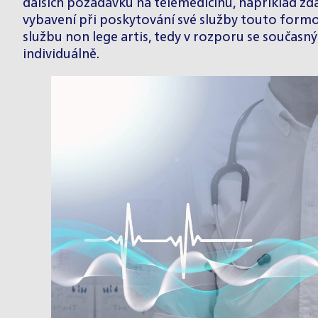
dalších požadavků na telemedicínu, například zda
vybavení při poskytování své služby touto formo
službu non lege artis, tedy v rozporu se souča
individuálně.