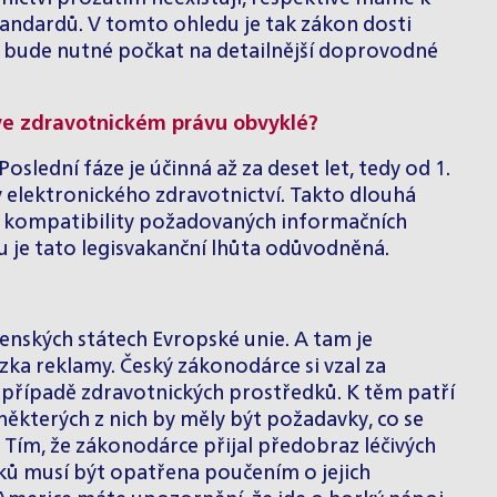
tandardů. V tomto ohledu je tak zákon dosti
 bude nutné počkat na detailnější doprovodné
y ve zdravotnickém právu obvyklé?
slední fáze je účinná až za deset let, tedy od 1.
 elektronického zdravotnictví. Takto dlouhá
ní kompatibility požadovaných informačních
 je tato legisvakanční lhůta odůvodněná.
lenských státech Evropské unie. A tam je
ka reklamy. Český zákonodárce si vzal za
v případě zdravotnických prostředků. K těm patří
 některých z nich by měly být požadavky, co se
 Tím, že zákonodárce přijal předobraz léčivých
dků musí být opatřena poučením o jejich