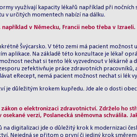
ormy využívají kapacity lékařů například při nočních s
citu v určitých momentech nabízí na dálku.
 například v Německu, Francii nebo třeba v Izrael
konkrétně Švýcarsko. V této zemi má pacient možnost
m aplikace. Na základě této konzultace je lékař opr
 možnost nechat si tento lék vyzvednout v lékárně a 
zesporu zefektivňuje práce zdravotních pracovníků, a
dávat eRecept, nemá pacient možnost nechat si lék vy
tví je důležitým krokem kupředu. Jde ale o dosti obe
ákon o elektronizaci zdravotnictví. Zdrželo ho stř
 v osekané verzi, Poslanecká sněmovna schválila. Ja
a digitalizaci jde o důležitý krok k modernizaci čes
tví. Nejedná se přitom o první či jediný krok směrem k