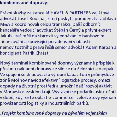
kombinované dopravy.
Právní služby za kancelář HAVEL & PARTNERS zajišťovali
advokát
Josef Bouchal
, kteří poskytli poradenství v oblasti
M&A a koordinovali celou transakci. Další odborníci
kanceláře vedoucí advokát
Štěpán Černý
a právní expert
Jakub Jireš
měli na starosti vyjednávání o bankovním
financování a související poradenství v oblasti
nemovitostního práva řešili senior advokát
Adam Karban
a
koncipient
Patrik Chrást
.
Nový terminál kombinované dopravy významně přispěje k
přesunu nákladní dopravy ze silnice na železnici a naopak.
Ve spojení se skladovací a výrobní kapacitou v průmyslové
zóně Mošnov navíc zefektivní logistické procesy, omezí
dopady na životní prostředí a umožní další rozvoj aktivit
v Moravskoslezském kraji. Výstavbu se podařilo uskutečnit
v době, kdy roste oblast e-commerce i celosvětový význam
provázanosti logistiky a industriálních parků.
„Projekt kombinované dopravy na bývalém vojenském