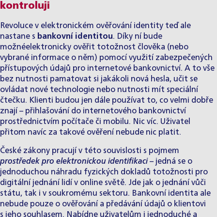
kontroluji
Revoluce v elektronickém ověřování identity teď ale
nastane s
bankovní identitou
. Díky ní bude
možnéelektronicky ověřit totožnost člověka (nebo
vybrané informace o něm) pomocí využití zabezpečených
přístupových údajů pro internetové bankovnictví.
A to vše
bez nutnosti pamatovat si jakákoli nová hesla, učit se
ovládat nové technologie nebo nutnosti mít speciální
čtečku
. Klienti budou jen dále používat to, co velmi dobře
znají – přihlašování do internetového bankovnictví
prostřednictvím počítače či mobilu. Nic víc. Uživatel
přitom navíc za takové ověření nebude nic platit.
České zákony pracují v této souvislosti s pojmem
prostředek pro elektronickou identifikaci
– jedná se o
jednoduchou náhradu fyzických dokladů totožnosti pro
digitální jednání lidí v online světě. Jde jak o jednání vůči
státu, tak i v soukromému sektoru. Bankovní identita ale
nebude pouze o ověřování a předávání údajů o klientovi
s jeho souhlasem. Nabídne uživatelům i jednoduché a