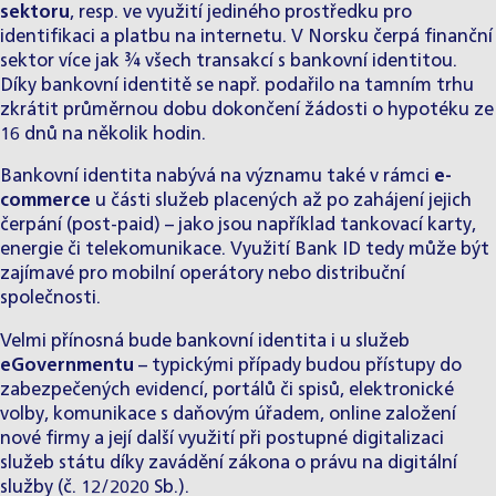
sektoru
, resp. ve využití jediného prostředku pro
identifikaci a platbu na internetu. V Norsku čerpá finanční
sektor více jak ¾ všech transakcí s bankovní identitou.
Díky bankovní identitě se např. podařilo na tamním trhu
zkrátit průměrnou dobu dokončení žádosti o hypotéku ze
16 dnů na několik hodin.
Bankovní identita nabývá na významu také v rámci
e-
commerce
u části služeb placených až po zahájení jejich
čerpání (post-paid) – jako jsou například tankovací karty,
energie či telekomunikace. Využití Bank ID tedy může být
zajímavé pro mobilní operátory nebo distribuční
společnosti.
Velmi přínosná bude bankovní identita i u služeb
eGovernmentu
– typickými případy budou přístupy do
zabezpečených evidencí, portálů či spisů, elektronické
volby, komunikace s daňovým úřadem, online založení
nové firmy a její další využití při postupné digitalizaci
služeb státu díky zavádění zákona o právu na digitální
služby (č. 12/2020 Sb.).