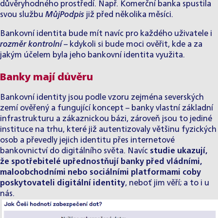
důvěryhodného prostředí. Např. Komerční banka spustila
svou službu
MůjPodpis
již před několika měsíci.
Bankovní identita bude mít navíc pro každého uživatele i
rozměr kontrolní
– kdykoli si bude moci ověřit, kde a za
jakým účelem byla jeho bankovní identita využita.
Banky mají důvěru
Bankovní identity jsou podle vzoru zejména severských
zemí ověřený a fungující koncept – banky vlastní základní
infrastrukturu a zákaznickou bázi, zároveň jsou to jediné
instituce na trhu, které již autentizovaly většinu fyzických
osob a převedly jejich identitu přes internetové
bankovnictví do digitálního světa. Navíc
studie ukazují,
že spotřebitelé upřednostňují banky před vládními,
maloobchodními nebo sociálními platformami coby
poskytovateli digitální identity
, neboť jim věří; a to i u
nás.