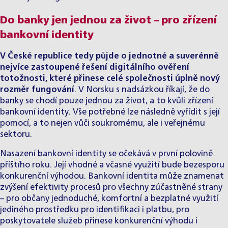
Do banky jen jednou za život – pro zřízení
bankovní identity
V České republice tedy půjde o jednotné a suverénně
nejvíce zastoupené řešení digitálního ověření
totožnosti, které přinese celé společnosti úplně nový
rozměr fungování
. V Norsku s nadsázkou říkají, že do
banky se chodí pouze jednou za život, a to kvůli zřízení
bankovní identity. Vše potřebné lze následně vyřídit s její
pomocí, a to nejen vůči soukromému, ale i veřejnému
sektoru.
Nasazení bankovní identity se očekává v první polovině
příštího roku. Její vhodné a včasné využití bude bezesporu
konkurenční výhodou. Bankovní identita může znamenat
zvýšení efektivity procesů pro všechny zúčastněné strany
– pro občany jednoduché, komfortní a bezplatné využití
jediného prostředku pro identifikaci i platbu, pro
poskytovatele služeb přinese konkurenční výhodu i