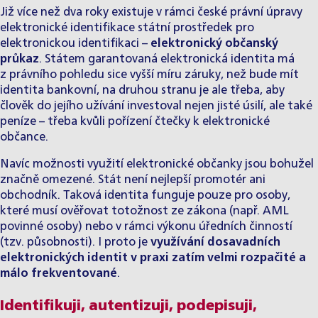
Již více než dva roky existuje v rámci české právní úpravy
elektronické identifikace státní prostředek pro
elektronickou identifikaci –
elektronický občanský
průkaz
. Státem garantovaná elektronická identita má
z právního pohledu sice vyšší míru záruky, než bude mít
identita bankovní, na druhou stranu je ale třeba, aby
člověk do jejího užívání investoval nejen jisté úsilí, ale také
peníze – třeba kvůli pořízení čtečky k elektronické
občance.
Navíc možnosti využití elektronické občanky jsou bohužel
značně omezené. Stát není nejlepší promotér ani
obchodník. Taková identita funguje pouze pro osoby,
které musí ověřovat totožnost ze zákona (např. AML
povinné osoby) nebo v rámci výkonu úředních činností
(tzv. působnosti). I proto je
využívání dosavadních
elektronických identit v praxi zatím velmi rozpačité a
málo frekventované
.
Identifikuji, autentizuji, podepisuji,