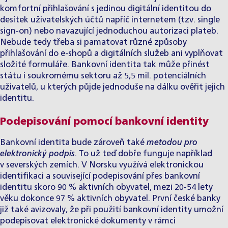
komfortní přihlašování s jedinou digitální identitou do
desítek uživatelských účtů napříč internetem (tzv. single
sign-on) nebo navazující jednoduchou autorizaci plateb.
Nebude tedy třeba si pamatovat různé způsoby
přihlašování do e-shopů a digitálních služeb ani vyplňovat
složité formuláře. Bankovní identita tak může přinést
státu i soukromému sektoru až 5,5 mil. potenciálních
uživatelů, u kterých půjde jednoduše na dálku ověřit jejich
identitu.
Podepisování pomocí bankovní identity
Bankovní identita bude zároveň také
metodou pro
elektronický podpis
. To už teď dobře funguje například
v severských zemích. V Norsku využívá elektronickou
identifikaci a související podepisování přes bankovní
identitu skoro 90 % aktivních obyvatel, mezi 20-54 lety
věku dokonce 97 % aktivních obyvatel. První české banky
již také avizovaly, že při použití bankovní identity umožní
podepisovat elektronické dokumenty v rámci