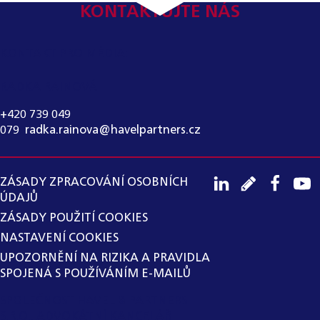
KONTAKTUJTE NÁS
KONTAKT PRO MÉDIA:
RADKA RAINOVÁ
+420 739 049
079
,
radka.rainova@havelpartners.cz
ZÁSADY ZPRACOVÁNÍ OSOBNÍCH
ÚDAJŮ
ZÁSADY POUŽITÍ COOKIES
NASTAVENÍ COOKIES
UPOZORNĚNÍ NA RIZIKA A PRAVIDLA
SPOJENÁ S POUŽÍVÁNÍM E-MAILŮ
SPOLEČNOST HAVEL & PARTNERS
S.R.O., ADVOKÁTNÍ KANCELÁŘ