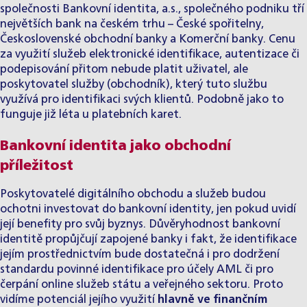
společnosti Bankovní identita, a.s., společného podniku tří
největších bank na českém trhu – České spořitelny,
Československé obchodní banky a Komerční banky. Cenu
za využití služeb elektronické identifikace, autentizace či
podepisování přitom nebude platit uživatel, ale
poskytovatel služby (obchodník), který tuto službu
využívá pro identifikaci svých klientů. Podobně jako to
funguje již léta u platebních karet.
Bankovní identita jako obchodní
příležitost
Poskytovatelé digitálního obchodu a služeb budou
ochotni investovat do bankovní identity, jen pokud uvidí
její benefity pro svůj byznys. Důvěryhodnost bankovní
identitě propůjčují zapojené banky i fakt, že identifikace
jejím prostřednictvím bude dostatečná i pro dodržení
standardu povinné identifikace pro účely AML či pro
čerpání online služeb státu a veřejného sektoru. Proto
vidíme potenciál jejího využití
hlavně ve finančním