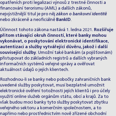
opatřeních proti legalizaci výnosů z trestné činnosti a
financování terorismu (AML) a dalších zákonů,
nejvýstižnější titul je pro něj
zákon o bankovní identitě
nebo zkráceně a neoficiálně
BankID
.
Účinnost tohoto zákona nastává 1. ledna 2021.
Rozšiřuje
přitom stávající okruh činností, které banky mohou
vykonávat, o poskytování elektronické identifikace,
autentizaci a služby vytvářející důvěru, jakož i další
související služby
. Umožní také bankám (a pojišťovnám)
přistupovat do základních registrů a dalších vybraných
informačních systémů veřejné správy a ověřovat
aktuálnost údajů o jejích klientech.
Rozhodnou-li se banky nebo pobočky zahraničních bank
uvedené služby poskytovat, musí bezplatně umožnit
elektronické ověření totožnosti jejích klientů i pro účely
využití online služeb orgánům státu, obcí a krajů. Za to
však budou moci banky tyto služby poskytovat zbytku
veřejného sektoru a komerčním společnostem, a to
napřímo nebo prostřednictvím nově zřízené obchodní