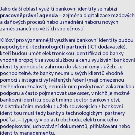
Jako další oblast využití bankovní identity se nabízí
pracovněprávní agenda
– zejména digitalizace mzdových
a daňových procesů nebo usnadnění náboru nových
zaměstnanců do větších společností.
Klíčoví pro významnější využívání bankovní identity budou
nepochybně i
technologičtí partneři
(ICT dodavatelé),
kteří budou umět elektronickou identifikaci od banky
vhodně propojit se svou službou a cenu využívání bankovní
identity jednoduše zahrnou do vlastní ceny služeb. Je
pochopitelné, že banky neumí u svých klientů vhodně
pomoci s integrací vytvářených řešení (mají omezenou
technickou znalost), neumí k nim poskytovat zákaznickou
podporu a často pojmenovat
use cases
, v nichž je možné
bankovní identitu použít mimo sektor bankovnictví.
V distribučním modelu služeb souvisejících s bankovní
identitou musí tedy banky s technologickými partnery
počítat – typicky v oblasti obchodu, elektronického
podepisování, uchovávání dokumentů, přihlašování nebo
identity managementu.