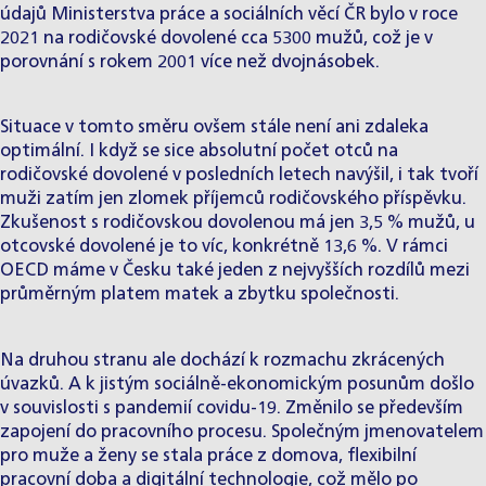
údajů Ministerstva práce a sociálních věcí ČR bylo v roce
2021 na rodičovské dovolené cca 5300 mužů, což je v
porovnání s rokem 2001 více než dvojnásobek.
Situace v tomto směru ovšem stále není ani zdaleka
optimální. I když se sice absolutní počet otců na
rodičovské dovolené v posledních letech navýšil, i tak tvoří
muži zatím jen zlomek příjemců rodičovského příspěvku.
Zkušenost s rodičovskou dovolenou má jen 3,5 % mužů, u
otcovské dovolené je to víc, konkrétně 13,6 %. V rámci
OECD máme v Česku také jeden z nejvyšších rozdílů mezi
průměrným platem matek a zbytku společnosti.
Na druhou stranu ale dochází k rozmachu zkrácených
úvazků. A k jistým sociálně-ekonomickým posunům došlo
v souvislosti s pandemií covidu-19. Změnilo se především
zapojení do pracovního procesu. Společným jmenovatelem
pro muže a ženy se stala práce z domova, flexibilní
pracovní doba a digitální technologie, což mělo po