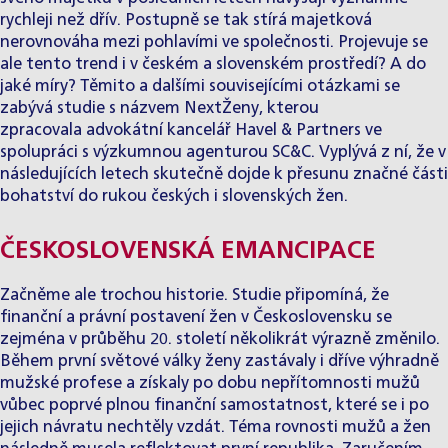
rychleji než dřív. Postupně se tak stírá majetková
nerovnováha mezi pohlavími ve společnosti. Projevuje se
ale tento trend i v českém a slovenském prostředí? A do
jaké míry? Těmito a dalšími souvisejícími otázkami se
zabývá studie s názvem NextŽeny, kterou
zpracovala advokátní kancelář Havel & Partners ve
spolupráci s výzkumnou agenturou
SC&C
. Vyplývá z ní, že v
následujících letech skutečně dojde k přesunu značné části
bohatství do rukou českých i slovenských žen.
ČESKOSLOVENSKÁ EMANCIPACE
Začněme ale trochou historie. Studie připomíná, že
finanční a právní postavení žen v Československu se
zejména v průběhu 20. století několikrát výrazně změnilo.
Během první světové války ženy zastávaly i dříve výhradně
mužské profese a získaly po dobu nepřítomnosti mužů
vůbec poprvé plnou finanční samostatnost, které se i po
jejich návratu nechtěly vzdát. Téma rovnosti mužů a žen