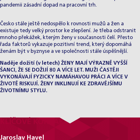
pandemii zásadní dopad na pracovní trh.
Česko stále ještě nedospělo k rovnosti mužů a žen a
existuje tedy velký prostor ke zlepšení. Je třeba odstranit
mnoho překážek, kterým ženy v současnosti čelí. Přesto
řada faktorů vykazuje pozitivní trend, který dopomáhá
ženám být v byznyse a ve společnosti stále úspěšnější.
Naděje dožití (v letech) ŽENY MAJÍ VÝRAZNĚ VYŠŠÍ
ŠANCI, ŽE SE DOŽIJÍ 80 A VÍCE LET. MUŽI ČASTĚJI
VYKONÁVAJÍ FYZICKY NAMÁHAVOU PRÁCI A VÍCE V
ŽIVOTĚ RISKUJÍ. ŽENY INKLINUJÍ KE ZDRAVĚJŠÍMU
ŽIVOTNÍMU STYLU.
KLÍČOVÉ KONTAKTY
Jaroslav Havel