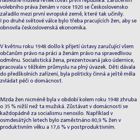
následně musela reflektovat první republika. Zaručením
volebního práva ženám v roce 1920 se Československo
zařadilo mezi první evropské země, které tak učinily.
I po druhé světové válce bylo třeba pracujících žen, aby se
obnovila československá ekonomika.
V květnu roku 1948 došlo k přijetí ústavy zaručující všem
občanům právo na práci a ženám právo na spravedlivou
odměnu. Socialistická žena, prezentovaná jako údernice,
pracovala v těžkém průmyslu na plný úvazek. Děti dávala
do předškolních zařízení, byla politicky činná a ještě měla
zvládat péči o domácnost.
Mzda žen nicméně byla v období kolem roku 1948 zhruba
o 35 % nižší než ta mužská. Zůstávat v domácnosti se
každopádně za socialismu nenosilo. Například v
osmdesátých letech bylo zaměstnáno 80,9 % žen v
produktivním věku a 17,6 % v postproduktivním.