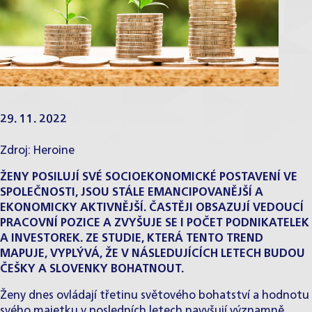
29. 11. 2022
Zdroj:
Heroine
ŽENY POSILUJÍ SVÉ SOCIOEKONOMICKÉ POSTAVENÍ VE
SPOLEČNOSTI, JSOU STÁLE EMANCIPOVANĚJŠÍ A
EKONOMICKY AKTIVNĚJŠÍ. ČASTĚJI OBSAZUJÍ VEDOUCÍ
PRACOVNÍ POZICE A ZVYŠUJE SE I POČET PODNIKATELEK
A INVESTOREK. ZE STUDIE, KTERÁ TENTO TREND
MAPUJE, VYPLÝVÁ, ŽE V NÁSLEDUJÍCÍCH LETECH BUDOU
ČEŠKY A SLOVENKY BOHATNOUT.
Ženy dnes ovládají třetinu světového bohatství a hodnotu
svého majetku v posledních letech navyšují významně