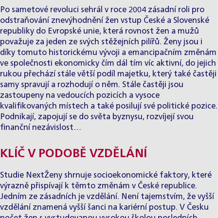
Po sametové revoluci sehrál v roce 2004 zásadní roli pro
odstraňování znevýhodnění žen vstup České a Slovenské
republiky do Evropské unie, která rovnost žen a mužů
považuje za jeden ze svých stěžejních pilířů. Ženy jsou i
díky tomuto historickému vývoji a emancipačním změnám
ve společnosti ekonomicky čím dál tím víc aktivní, do jejich
rukou přechází stále větší podíl majetku, který také častěji
samy spravují a rozhodují o něm. Stále častěji jsou
zastoupeny na vedoucích pozicích a vysoce
kvalifikovaných místech a také posilují své politické pozice.
Podnikají, zapojují se do světa byznysu, rozvíjejí svou
finanční nezávislost…
KLÍČ V PODOBĚ VZDĚLÁNÍ
Studie NextŽeny
shrnuje socioekonomické faktory, které
výrazně přispívají k těmto změnám v České republice.
Jedním ze zásadních je vzdělání. Není tajemstvím, že vyšší
vzdělání znamená vyšší šanci na kariérní postup. V Česku