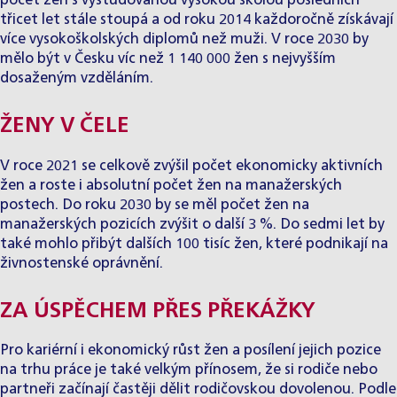
počet žen s vystudovanou vysokou školou posledních
třicet let stále stoupá a od roku 2014 každoročně získávají
více vysokoškolských diplomů než muži. V roce 2030 by
mělo být v Česku víc než 1 140 000 žen s nejvyšším
dosaženým vzděláním.
ŽENY V ČELE
V roce 2021 se celkově zvýšil počet ekonomicky aktivních
žen a roste i absolutní počet žen na manažerských
postech. Do roku 2030 by se měl počet žen na
manažerských pozicích zvýšit o další 3 %. Do sedmi let by
také mohlo přibýt dalších 100 tisíc žen, které podnikají na
živnostenské oprávnění.
ZA ÚSPĚCHEM PŘES PŘEKÁŽKY
Pro kariérní i ekonomický růst žen a posílení jejich pozice
na trhu práce je také velkým přínosem, že si rodiče nebo
partneři začínají častěji dělit rodičovskou dovolenou. Podle