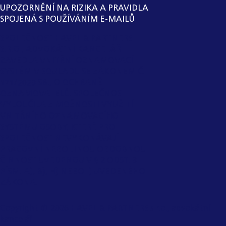
UPOZORNĚNÍ NA RIZIKA A PRAVIDLA
SPOJENÁ S POUŽÍVÁNÍM E-MAILŮ
SPOLEČNOST HAVEL & PARTNERS
S.R.O., ADVOKÁTNÍ KANCELÁŘ
ZAVEDLA VNITŘNÍ OZNAMOVACÍ
SYSTÉM V SOULADU SE ZÁKONEM Č.
171/2023 SB., O OCHRANĚ
OZNAMOVATELŮ. SPOLEČNOST
VYLOUČILA Z MOŽNOSTI VYUŽITÍ
VNITŘNÍHO OZNAMOVACÍHO
SYSTÉMU OSOBY, KTERÉ PRO
SPOLEČNOST NEVYKONÁVAJÍ
PRACOVNÍ NEBO JINOU OBDOBNOU
ČINNOST UVEDENOU V § 2 ODST. 3
PÍSM. A), B), H) NEBO I) UVEDENÉHO
ZÁKONA.
Copyright ©
2026
HAVEL & PARTNERS s.r.o., advokátní
kancelář