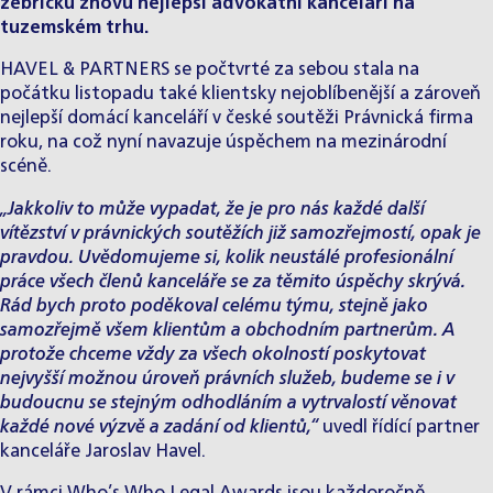
žebříčku znovu nejlepší advokátní kanceláří na
tuzemském trhu.
HAVEL & PARTNERS se počtvrté za sebou stala na
počátku listopadu také klientsky nejoblíbenější a zároveň
nejlepší domácí kanceláří v české soutěži
Právnická firma
roku
, na což nyní navazuje úspěchem na mezinárodní
scéně.
„Jakkoliv to může vypadat, že je pro nás každé další
vítězství v právnických soutěžích již samozřejmostí, opak je
pravdou. Uvědomujeme si, kolik neustálé profesionální
práce všech členů kanceláře se za těmito úspěchy skrývá.
Rád bych proto poděkoval celému týmu, stejně jako
samozřejmě všem klientům a obchodním partnerům. A
protože chceme vždy za všech okolností poskytovat
nejvyšší možnou úroveň právních služeb, budeme se i v
budoucnu se stejným odhodláním a vytrvalostí věnovat
každé nové výzvě a zadání od klientů,“
uvedl řídící partner
kanceláře Jaroslav Havel.