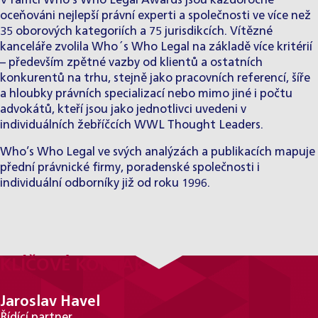
V rámci Who’s Who Legal Awards jsou každoročně
oceňováni nejlepší právní experti a společnosti ve více než
35 oborových kategoriích a 75 jurisdikcích. Vítězné
kanceláře zvolila Who´s Who Legal na základě více kritérií
– především zpětné vazby od klientů a ostatních
konkurentů na trhu, stejně jako pracovních referencí, šíře
a hloubky právních specializací nebo mimo jiné i počtu
advokátů, kteří jsou jako jednotlivci uvedeni v
individuálních žebříčcích WWL Thought Leaders.
Who’s Who Legal ve svých analýzách a publikacích mapuje
přední právnické firmy, poradenské společnosti i
individuální odborníky již od roku 1996.
KLÍČOVÉ KONTAKTY
Jaroslav Havel
Řídící partner