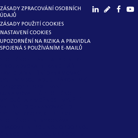
ZÁSADY ZPRACOVÁNÍ OSOBNÍCH
ÚDAJŮ
ZÁSADY POUŽITÍ COOKIES
NASTAVENÍ COOKIES
UPOZORNĚNÍ NA RIZIKA A PRAVIDLA
SPOJENÁ S POUŽÍVÁNÍM E-MAILŮ
SPOLEČNOST HAVEL & PARTNERS
S.R.O., ADVOKÁTNÍ KANCELÁŘ
ZAVEDLA VNITŘNÍ OZNAMOVACÍ
SYSTÉM V SOULADU SE ZÁKONEM Č.
171/2023 SB., O OCHRANĚ
OZNAMOVATELŮ. SPOLEČNOST
VYLOUČILA Z MOŽNOSTI VYUŽITÍ
VNITŘNÍHO OZNAMOVACÍHO
SYSTÉMU OSOBY, KTERÉ PRO
SPOLEČNOST NEVYKONÁVAJÍ
PRACOVNÍ NEBO JINOU OBDOBNOU
ČINNOST UVEDENOU V § 2 ODST. 3