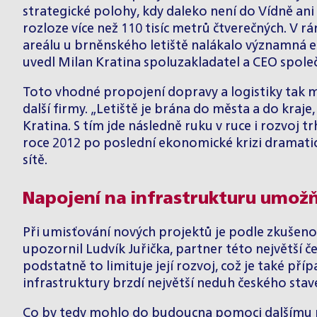
strategické polohy, kdy daleko není do Vídně ani 
rozloze více než 110 tisíc metrů čtverečných. V r
areálu u brněnského letiště nalákalo významná e
uvedl Milan Kratina spoluzakladatel a CEO společ
Toto vhodné propojení dopravy a logistiky tak
další firmy. „Letiště je brána do města a do kraj
Kratina. S tím jde následně ruku v ruce i rozvoj 
roce 2012 po poslední ekonomické krizi dramatick
sítě.
Napojení na infrastrukturu umožň
Při umisťování nových projektů je podle zkušen
upozornil
Ludvík Juřička
, partner této největší 
podstatně to limituje její rozvoj, což je také p
infrastruktury brzdí největší neduh českého stave
Co by tedy mohlo do budoucna pomoci dalšímu rozv