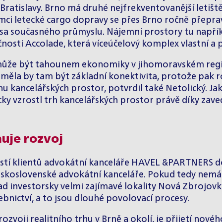
Bratislavy. Brno má druhé nejfrekventovanější letiště 
ámci letecké cargo dopravy se přes Brno ročně přepraví
sa současného průmyslu. Nájemní prostory tu napříkl
nosti Accolade, která víceúčelový komplex vlastní a p
 může být tahounem ekonomiky v jihomoravském regi
e, měla by tam být základní konektivita, protože pak 
trhu kancelářských prostor, potvrdil také Netolický. J
y vzrostl trh kancelářských prostor právě díky zaved
uje rozvoj
ostí klientů advokátní kanceláře HAVEL &PARTNERS do
československé advokátní kanceláře. Pokud tedy nemá 
řípad investorsky velmi zajímavé lokality Nová Zbroj
bnictví, a to jsou dlouhé povolovací procesy.
oji realitního trhu v Brně a okolí, je přijetí nové