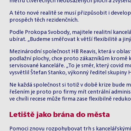
metrů čtverečných neobsazených ploch a zvýšená
A této nové realitě se musí přizpůsobit i develop
prospěch těch rezidenčních.
Podle Prokopa Svobody, majitele realitní kancel
ubírat. „Budeme směřovat k větší flexibilitě a ji
Mezinárodní společnost HB Reavis, která v oblast
podlažní plochy, chce proto zákazníkům kromě kl
servisované kanceláře. „To je směr, který covid m
vysvětlil Štefan Stanko, výkonný ředitel skupiny
Ne každá společnost si totiž v době krize bude 
řešením je proto pro firmy mít centrální adminis
ve chvíli recese může firma zase flexibilně reduko
Letiště jako brána do města
Pomoci znovu rozpohybovat trh s kancelářskými pr