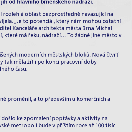
 jih od hlavního brněnského nádraží.
í rozlehlá oblast bezprostředně navazující na
víjela. „Je to potenciál, který nám mohou ostatní
editel Kanceláře architekta města Brna Michal
í, které má řeku, nádraží… To žádné jiné město v
íšených moderních městských bloků. Nová čtvrť
by tak měla žít i po konci pracovní doby.
lného času.
adně proměnil, a to především u komerčních a
 došlo ke zpomalení poptávky a aktivity na
ské metropoli bude v příštím roce až 100 tisíc