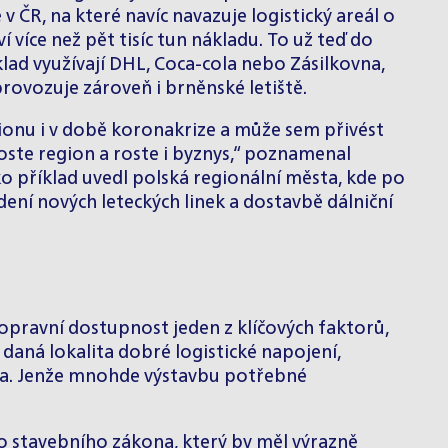
v ČR, na které navíc navazuje logistický areál o
 více než pět tisíc tun nákladu. To už teď do
ad využívají DHL, Coca-cola nebo Zásilkovna,
rovozuje zároveň i brněnské letiště.
onu i v době koronakrize a může sem přivést
roste region a roste i byznys,“ poznamenal
ako příklad uvedl polská regionální města, kde po
ení nových leteckých linek a dostavbě dálniční
pravní dostupnost jeden z klíčových faktorů,
daná lokalita dobré logistické napojení,
ovka. Jenže mnohde výstavbu potřebné
ho stavebního zákona, který by měl výrazně