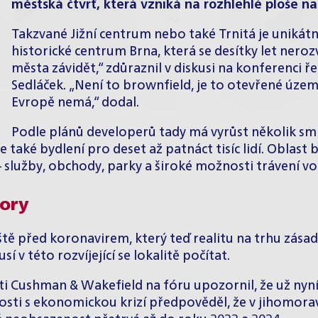
městská čtvrť, která vzniká na rozhlehlé ploše na
Takzvané Jižní centrum nebo také Trnitá je unikátn
historické centrum Brna, která se desítky let neroz
města závidět,“ zdůraznil v diskusi na konferenci ř
Sedláček. „Není to brownfield, je to otevřené územ
Evropě nemá,“ dodal.
Podle plánů developerů tady má vyrůst několik sm
 také bydlení pro deset až patnáct tisíc lidí. Oblast 
 služby, obchody, parky a široké možnosti trávení vo
tory
ště před koronavirem, který teď realitu na trhu zás
 v této rozvíjející se lokalitě počítat.
ti Cushman & Wakefield na fóru upozornil, že už nyní
sti s ekonomickou krizí předpověděl, že v jihomorav