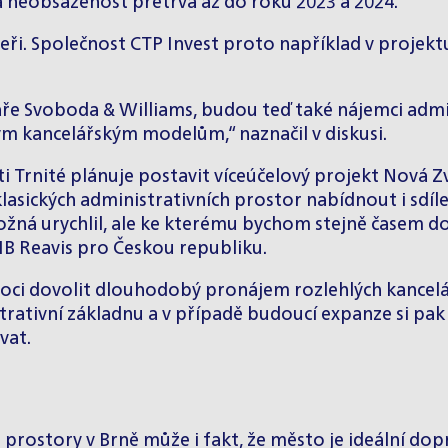
 neobsazenost přetrvá až do roku 2023 a 2024.
eři. Společnost CTP Invest proto například v projektu
áře Svoboda & Williams, budou teď také nájemci admi
ným kancelářským modelům,“ naznačil v diskusi.
i Trnité plánuje postavit víceúčelový projekt Nová Zv
asických administrativních prostor nabídnout i sdí
ožná urychlil, ale ke kterému bychom stejně časem dos
 HB Reavis pro Českou republiku.
moci dovolit dlouhodobý pronájem rozlehlých kancelá
trativní základnu a v případě budoucí expanze si pak
vat.
ostory v Brně může i fakt, že město je ideální doprav