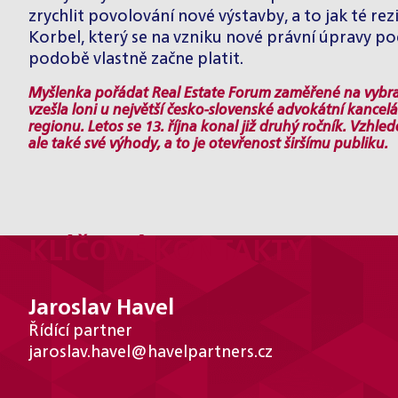
zrychlit povolování nové výstavby, a to jak té r
Korbel
, který se na vzniku nové právní úpravy pod
podobě vlastně začne platit.
Myšlenka pořádat
Real Estate Forum
zaměřené na vybran
vzešla loni u největší česko-slovenské advokátní kancelá
regionu. Letos se 13. října konal již druhý ročník. Vzh
ale také své výhody, a to je otevřenost širšímu publiku.
KLÍČOVÉ KONTAKTY
Jaroslav Havel
Řídící partner
jaroslav.havel@havelpartners.cz