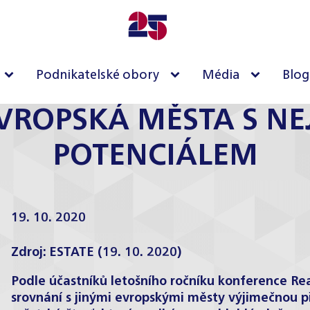
Podnikatelské obory
Média
Blog
EVROPSKÁ MĚSTA S NE
POTENCIÁLEM
19. 10. 2020
Zdroj:
ESTATE
(19. 10. 2020)
Podle účastníků letošního ročníku konference Rea
srovnání s jinými evropskými městy výjimečnou pří