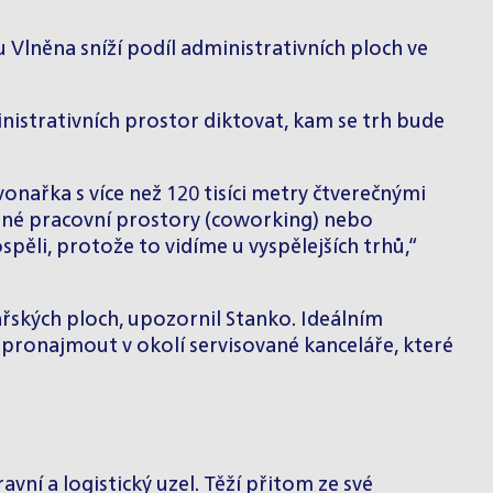
 Vlněna sníží podíl administrativních ploch ve
nistrativních prostor diktovat, kam se trh bude
onařka s více než 120 tisíci metry čtverečnými
lené pracovní prostory (coworking) nebo
pěli, protože to vidíme u vyspělejších trhů,“
řských ploch, upozornil Stanko. Ideálním
 pronajmout v okolí servisované kanceláře, které
ní a logistický uzel. Těží přitom ze své