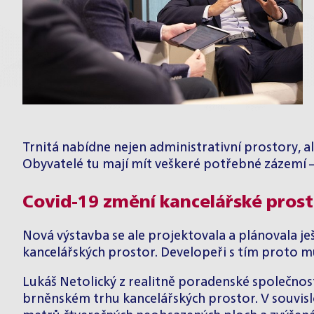
Trnitá nabídne nejen administrativní prostory, ale
Obyvatelé tu mají mít veškeré potřebné zázemí –
Covid-19 změní kancelářské pros
Nová výstavba se ale projektovala a plánovala je
kancelářských prostor. Developeři s tím proto musí
Lukáš Netolický z realitně poradenské společnos
brněnském trhu kancelářských prostor. V souvislo