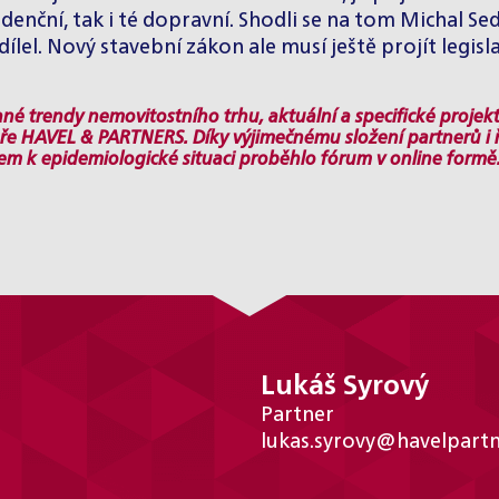
ezidenční, tak i té dopravní. Shodli se na tom Michal
ílel. Nový stavební zákon ale musí ještě projít legisl
é trendy nemovitostního trhu, aktuální a specifické projekt
ře HAVEL & PARTNERS. Díky výjimečnému složení partnerů i řeč
ledem k epidemiologické situaci proběhlo fórum v online for
Lukáš Syrový
Partner
lukas.syrovy@havelpartn