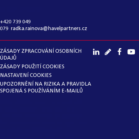
RADKA RAINOVÁ
+420 739 049
079
,
radka.rainova@havelpartners.cz
ZÁSADY ZPRACOVÁNÍ OSOBNÍCH
ÚDAJŮ
ZÁSADY POUŽITÍ COOKIES
NASTAVENÍ COOKIES
UPOZORNĚNÍ NA RIZIKA A PRAVIDLA
SPOJENÁ S POUŽÍVÁNÍM E-MAILŮ
SPOLEČNOST HAVEL & PARTNERS
S.R.O., ADVOKÁTNÍ KANCELÁŘ
ZAVEDLA VNITŘNÍ OZNAMOVACÍ
SYSTÉM V SOULADU SE ZÁKONEM Č.
171/2023 SB., O OCHRANĚ
OZNAMOVATELŮ. SPOLEČNOST