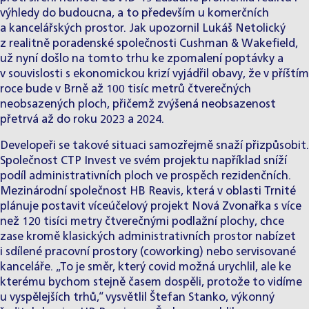
výhledy do budoucna, a to především u komerčních
a kancelářských prostor. Jak upozornil Lukáš Netolický
z realitně poradenské společnosti Cushman & Wakefield,
už nyní došlo na tomto trhu ke zpomalení poptávky a
v souvislosti s ekonomickou krizí vyjádřil obavy, že v příštím
roce bude v Brně až 100 tisíc metrů čtverečných
neobsazených ploch, přičemž zvýšená neobsazenost
přetrvá až do roku 2023 a 2024.
Developeři se takové situaci samozřejmě snaží přizpůsobit.
Společnost CTP Invest ve svém projektu například sníží
podíl administrativních ploch ve prospěch rezidenčních.
Mezinárodní společnost HB Reavis, která v oblasti Trnité
plánuje postavit víceúčelový projekt Nová Zvonařka s více
než 120 tisíci metry čtverečnými podlažní plochy, chce
zase kromě klasických administrativních prostor nabízet
i sdílené pracovní prostory (coworking) nebo servisované
kanceláře. „To je směr, který covid možná urychlil, ale ke
kterému bychom stejně časem dospěli, protože to vidíme
u vyspělejších trhů,“ vysvětlil Štefan Stanko, výkonný