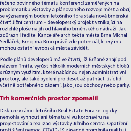
řečeno povinného tématu konferencí zaměřených na
problematiku výstavby a plánovaného rozvoje měst a obcí,
se významným bodem letošního fóra stala nová brněnská
čtvrť Jižní centrum – developerský projekt vznikající na
rozlehlé ploše na jih od hlavního brněnského nádraží. Jak
zdůraznil ředitel Kanceláře architekta města Brna Michal
Sedláček, Brno, má Brno právě zde potenciál, který mu
mohou ostatní evropská města závidět.
Podle plánů developerů má ve čtvrti, jíž Brňané znají pod
názvem Trnitá, vyrůst několik moderních městských bloků
s různým využitím, které nabídnou nejen administrativní
prostory, ale také bydlení pro deset až patnáct tisíc lidí
včetně potřebného zázemí, jako jsou obchody nebo parky.
Trh komerčních prostor zpomalil
Diskuze v rámci letošního Real Estate Fora se logicky
nemohla vyhnout ani tématu vlivu koronaviru na
projektování a realizaci výstavby Jižního centra. Opatření
proti šíření nemoci COVID-19 zásadně proměnila realitu i