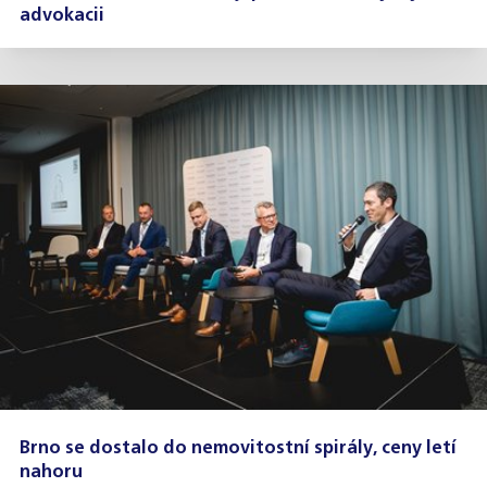
advokacii
Brno se dostalo do nemovitostní spirály, ceny letí
nahoru