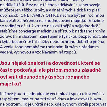
nejdůležitější. Bez neustálého vzdělávání a seberozvoje
můžete jen těžko uspět, a v dnešní rychlé době to platí
dvojnásob. ONE FAMILY OFFICE nechce být jen rodinnou
kanceláří zaměřenou na zhodnocování majetku. Snažíme
se rodinám dělat život co nejkvalitnější a nejjednodušší.
Nabízíme concierge medicínu a přístup k nadstandardním
zdravotním službám. Zajišťujeme fyzickou bezpečnost, ale
i kyberbezpečnostní služby nebo ochranu dobrého jména.
A vedle toho pomáháme rodinným firmám s předáním
vedení, výchovou a vzděláváním nástupců.
Jsou nějaké znalosti a dovednosti, které se
často podceňují, ale přitom mohou zásadně
ovlivnit dlouhodobý úspěch rodinného
majetku?
Klíčové jsou tři jednoduché věci: mluvit spolu otevřeně a s
respektem, myslet na zítřek už dnes a investovat hlavou,
ne pocitem. To je určitě něco, kde bychom chtěli posouvat