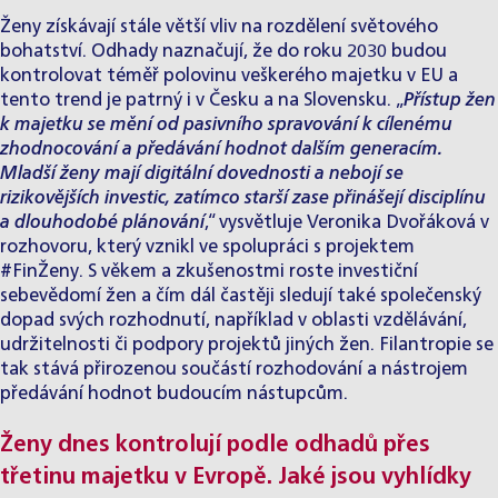
Ženy získávají stále větší vliv na rozdělení světového
bohatství. Odhady naznačují, že do roku 2030 budou
kontrolovat téměř polovinu veškerého majetku v EU a
tento trend je patrný i v Česku a na Slovensku. „
Přístup žen
k majetku se mění od pasivního spravování k cílenému
zhodnocování a předávání hodnot dalším generacím.
Mladší ženy mají digitální dovednosti a nebojí se
rizikovějších investic, zatímco starší zase přinášejí disciplínu
a dlouhodobé plánování
,“ vysvětluje Veronika Dvořáková v
rozhovoru, který vznikl ve spolupráci s projektem
#FinŽeny. S věkem a zkušenostmi roste investiční
sebevědomí žen a čím dál častěji sledují také společenský
dopad svých rozhodnutí, například v oblasti vzdělávání,
udržitelnosti či podpory projektů jiných žen. Filantropie se
tak stává přirozenou součástí rozhodování a nástrojem
předávání hodnot budoucím nástupcům.
Ženy dnes kontrolují podle odhadů přes
třetinu majetku v Evropě. Jaké jsou vyhlídky