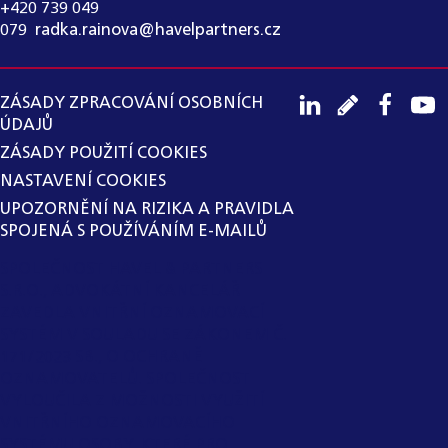
+420 739 049
079
,
radka.rainova@havelpartners.cz
ZÁSADY ZPRACOVÁNÍ OSOBNÍCH
ÚDAJŮ
ZÁSADY POUŽITÍ COOKIES
NASTAVENÍ COOKIES
UPOZORNĚNÍ NA RIZIKA A PRAVIDLA
SPOJENÁ S POUŽÍVÁNÍM E-MAILŮ
SPOLEČNOST HAVEL & PARTNERS
S.R.O., ADVOKÁTNÍ KANCELÁŘ
ZAVEDLA VNITŘNÍ OZNAMOVACÍ
SYSTÉM V SOULADU SE ZÁKONEM Č.
171/2023 SB., O OCHRANĚ
OZNAMOVATELŮ. SPOLEČNOST
VYLOUČILA Z MOŽNOSTI VYUŽITÍ
VNITŘNÍHO OZNAMOVACÍHO
SYSTÉMU OSOBY, KTERÉ PRO