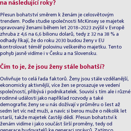
na následující roky?
Přesun bohatství směrem k ženám je celosvětovým
trendem. Podle studie společnosti McKinsey se majetek
spravovaný ženami během let 2018–2023 zvýšil v Evropě
zhruba z 4,6 na 6,6 bilionu dolarů, tedy z 32 na 38 % a
odhady říkají, že do roku 2030 budou ženy v EU
kontrolovat téměř polovinu veškerého majetku. Tento
pohyb jasně vidíme i v Česku a na Slovensku.
Čím to je, že jsou ženy stále bohatší?
Ovlivňuje to celá řada faktorů. Ženy jsou stále vzdělanější,
ekonomicky aktivnější, více žen se prosazuje ve vedení
společností, přibývá i podnikatelek. Souvisí s tím ale i různé
rodinné události jako například rozvody a také
demografie; ženy se u nás dožívají v průměru o šest až
sedm let víc než muži, a navíc si berou muže o několik let
starší, takže majetek častěji dědí. Přesun bohatství k
ženám vidíme i jako součást širší proměny, tedy od
generace budovatelů ke generaci správců. Zatímco