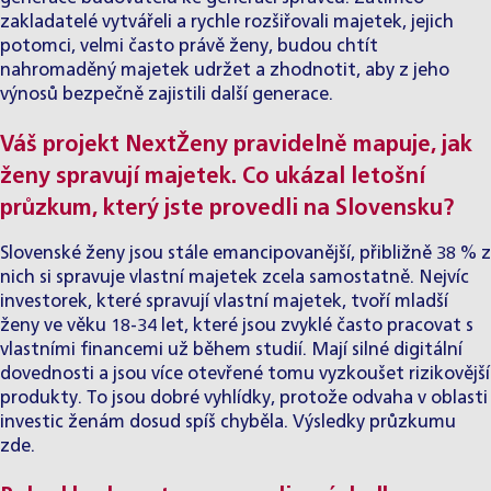
zakladatelé vytvářeli a rychle rozšiřovali majetek, jejich
potomci, velmi často právě ženy, budou chtít
nahromaděný majetek udržet a zhodnotit, aby z jeho
výnosů bezpečně zajistili další generace.
Váš projekt
NextŽeny
pravidelně mapuje, jak
ženy spravují majetek. Co ukázal letošní
průzkum
, který jste provedli na Slovensku?
Slovenské ženy jsou stále emancipovanější, přibližně 38 % z
nich si spravuje vlastní majetek zcela samostatně. Nejvíc
investorek, které spravují vlastní majetek, tvoří mladší
ženy ve věku 18-34 let, které jsou zvyklé často pracovat s
vlastními financemi už během studií. Mají silné digitální
dovednosti a jsou více otevřené tomu vyzkoušet rizikovější
produkty. To jsou dobré vyhlídky, protože odvaha v oblasti
investic ženám dosud spíš chyběla.
Výsledky průzkumu
zde.