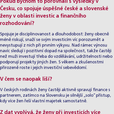
Pokud bychom to porovnali s výsledky v
Česku, co spojuje úspěšné české a slovenské
ženy v oblasti investic a finančního
rozhodování?
Spojuje je disciplinovanost a dlouhodobost: ženy obecně
méně riskují, snaží se svým investicím víc porozumět a
nevystupují z nich při prvním výkyvu. Nad rámec výnosu
navíc sledují i pozitivní dopad na společnost, takže častěji
než muži investují třeba do vzdělávání, udržitelnosti nebo
podporují projekty jiných žen. S věkem a zkušenostmi
přirozeně roste i jejich investiční sebevědomí.
V čem se naopak liší?
V českých rodinách ženy častěji aktivně spravují finance s
partnerem, zatímco na Slovensku je silnější „solo“ přístup,
kdy více žen řeší vlastní majetek samostatně.
Z dat vyplývá, že ženy při investicích více