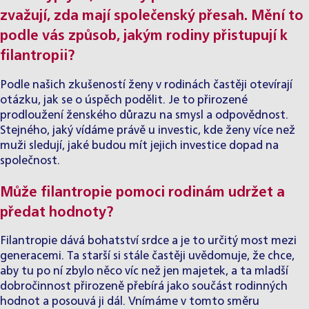
zvažují, zda mají společenský přesah. Mění to
podle vás způsob, jakým rodiny přistupují k
filantropii?
Podle našich zkušeností ženy v rodinách častěji otevírají
otázku, jak se o úspěch podělit. Je to přirozené
prodloužení ženského důrazu na smysl a odpovědnost.
Stejného, jaký vídáme právě u investic, kde ženy více než
muži sledují, jaké budou mít jejich investice dopad na
společnost.
Může filantropie pomoci rodinám udržet a
předat hodnoty?
Filantropie dává bohatství srdce a je to určitý most mezi
generacemi. Ta starší si stále častěji uvědomuje, že chce,
aby tu po ní zbylo něco víc než jen majetek, a ta mladší
dobročinnost přirozeně přebírá jako součást rodinných
hodnot a posouvá ji dál. Vnímáme v tomto směru