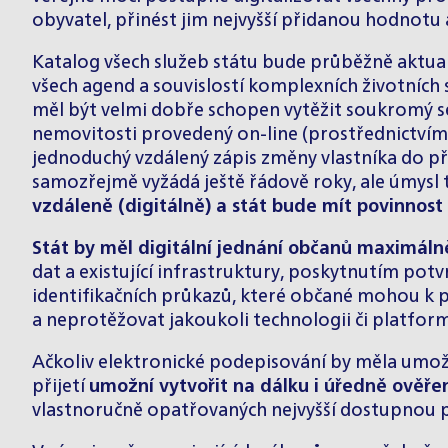
obyvatel, přinést jim nejvyšší přidanou hodnotu a
Katalog všech služeb státu bude průběžně aktual
všech agend a souvislostí komplexních životních
měl být velmi dobře schopen vytěžit soukromý se
nemovitosti provedený on-line (prostřednictvím
jednoduchý vzdálený zápis změny vlastníka do př
samozřejmě vyžádá ještě řádově roky, ale úmysl 
vzdáleně (digitálně) a stát bude mít povinnost
Stát by měl digitální jednání občanů maximál
dat a existující infrastruktury, poskytnutím potv
identifikačních průkazů, které občané mohou k p
a neprotěžovat jakoukoli technologii či platfor
Ačkoliv elektronické podepisování by měla umož
přijetí
umožní vytvořit na dálku i úředně ověře
vlastnoručně opatřovaných nejvyšší dostupnou