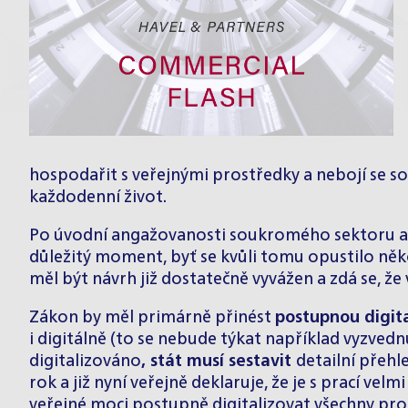
hospodařit s veřejnými prostředky a nebojí se 
každodenní život.
Po úvodní angažovanosti soukromého sektoru a př
důležitý moment, byť se kvůli tomu opustilo něk
měl být návrh již dostatečně vyvážen a zdá se, ž
Zákon by měl primárně přinést
postupnou digita
i digitálně (to se nebude týkat například vyzved
digitalizováno
, stát musí sestavit
detailní přehl
rok a již nyní veřejně deklaruje, že je s prací ve
veřejné moci postupně digitalizovat všechny pro