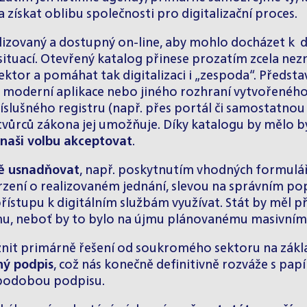
 získat oblibu společnosti pro digitalizační proces.
izovaný a dostupný on-line, aby mohlo docházet k di
 situací. Otevřený katalog přinese prozatím zcela ne
ktor a pomáhat tak digitalizaci i „zespoda“. Předsta
 moderní aplikace nebo jiného rozhraní vytvořenéh
íslušného registru (např. přes portál či samostatnou
tvůrců zákona jej umožňuje. Díky katalogu by mělo b
 naši volbu akceptovat
.
ně usnadňovat
, např. poskytnutím vhodných formulář
rzení o realizovaném jednání, slevou na správním popl
řístupu k digitálním službám využívat. Stát by měl p
mu, neboť by to bylo na újmu plánovanému masivnímu
nit primárně řešení od soukromého sektoru na základ
ný podpis
, což nás konečně definitivně rozváže s 
 podobou podpisu.