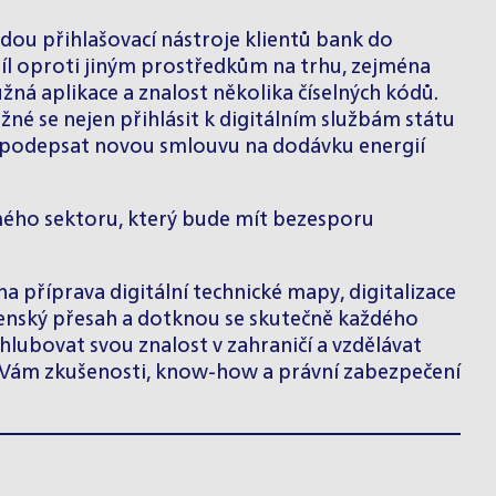
dou přihlašovací nástroje klientů bank do
zdíl oproti jiným prostředkům na trhu, zejména
ná aplikace a znalost několika číselných kódů.
žné se nejen přihlásit k digitálním službám státu
t a podepsat novou smlouvu na dodávku energií
omého sektoru, který bude mít bezesporu
a příprava digitální technické mapy, digitalizace
čenský přesah a dotknou se skutečně každého
hlubovat svou znalost v zahraničí a vzdělávat
e Vám zkušenosti, know-how a právní zabezpečení