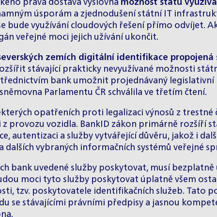
eského práva dostává výslovná
možnost státu využíva
mným úsporám a zjednodušení státní IT infrastruktu
e bude využívání cloudových řešení přímo odvíjet. A
rgán veřejné moci jejich užívání ukončit.
 severských zemích digitální identifikace propojen
ozšířit stávající prakticky nevyužívané možnosti státn
třednictvím bank umožnit projednávaný legislativní 
 sněmovna Parlamentu ČR schválila ve třetím čtení.
terých opatřeních proti legalizaci výnosů z trestné
 z provozu vozidla. BankID zákon primárně rozšíří s
, autentizaci a služby vytvářející důvěru, jakož i dal
a dalších vybraných informačních systémů veřejné spr
h bank uvedené služby poskytovat, musí bezplatně u
k budou moci tyto služby poskytovat úplatně všem os
ti, tzv. poskytovatele identifikačních služeb. Tato
ladu se stávajícími právními předpisy a jasnou komp
ona.