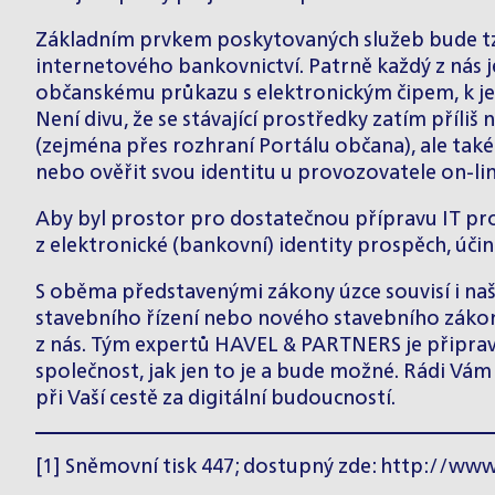
Základním prvkem poskytovaných služeb bude tzv.
internetového bankovnictví. Patrně každý z nás j
občanskému průkazu s elektronickým čipem, k jeho
Není divu, že se stávající prostředky zatím příl
(zejména přes rozhraní Portálu občana), ale také
nebo ověřit svou identitu u provozovatele on-li
Aby byl prostor pro dostatečnou přípravu IT pro
z elektronické (bankovní) identity prospěch, úči
S oběma představenými zákony úzce souvisí i naše 
stavebního řízení nebo nového stavebního zákon
z nás. Tým expertů HAVEL & PARTNERS je připraven
společnost, jak jen to je a bude možné. Rádi V
při Vaší cestě za digitální budoucností.
[1]
Sněmovní tisk 447; dostupný zde:
http://www.