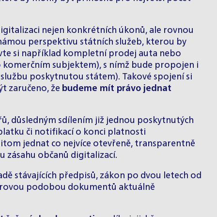
gitalizaci nejen konkrétních úkonů, ale rovnou
známou perspektivu státních služeb, kterou by
vte si například kompletní prodej auta nebo
o komerčním subjektem), s nímž bude propojen i
 službu poskytnutou státem). Takové spojení si
ýt zaručeno, že
budeme mít právo jednat
ů, důsledným sdílením již jednou poskytnutých
atku či notifikací o konci platnosti
řitom jednat co nejvíce otevřeně, transparentně
 zásahu občanů digitalizací.
ě stávajících předpisů, zákon po dvou letech od
papírovou podobou dokumentů aktuálně