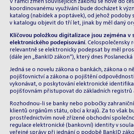
V rámci změn souvisejících zákonů se nově do č
koordinovanému využívání bude docházet k význa
katalog (nabídek a poptávek), od jehož podoby s
v katalogu objevit do tří let, jinak by měl daný o
Klíčovou položkou digitalizace jsou zejména v
elektronického podepisování
. Celospolečensky r
relevantně se elektronicky podepsat by měl pros
(dále jen „BankID zákon“), který dnes Poslanecká
Jedná se o novelu zákona o bankách, zákona o něk
pojišťovnictví a zákona o pojištění odpovědnosti
vykonávat, o poskytování elektronické identifikace
pojišťovnám přistupovat do základních registrů 
Rozhodnou-li se banky nebo pobočky zahraničníc
klientů orgánům státu, obcí a krajů. Za to vša
prostřednictvím nově zřízené obchodní společnos
regulace elektronické (bankovní) identity v sou
veřejné správy při jednání o podobě BankID zák