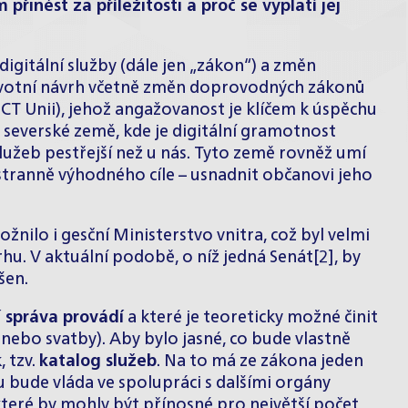
přinést za příležitosti a proč se vyplatí jej
igitální služby (dále jen „zákon“) a změn
 Prvotní návrh včetně změn doprovodných zákonů
CT Unii), jehož angažovanost je klíčem k úspěchu
 severské země, kde je digitální gramotnost
služeb pestřejší než u nás. Tyto země rovněž umí
tranně výhodného cíle – usnadnit občanovi jeho
ilo i gesční Ministerstvo vnitra, což byl velmi
hu. V aktuální podobě, o níž jedná Senát
[2]
, by
šen.
í správa provádí
a které je teoreticky možné činit
 nebo svatby). Aby bylo jasné, co bude vlastně
, tzv.
katalog služeb
. Na to má ze zákona jeden
ogu bude vláda ve spolupráci s dalšími orgány
které by mohly být přínosné pro největší počet