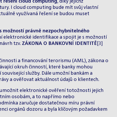
t řešení cloud computing
, díky jejichž
ry. I cloud computing bude mít svůj vlastní
ktuálně využívaná řešení se budou muset
á s možností právně nezpochybnitelného
í elektronické identifikace a spojit je s možností
návrh tzv.
ZÁKONA O BANKOVNÍ IDENTITĚ
[3]
 činnosti a financování terorismu (AML), zákona o
távající okruh činností, které banky mohou
ší související služby. Dále umožní bankám a
ávy a ověřovat aktuálnost údajů o klientech.
možnit elektronické ověření totožnosti jejich
tatním osobám, a to napřímo nebo
 podmínka zaručuje dostatečnou míru právní
etenci orgánů dozoru a byla klíčovým požadavkem