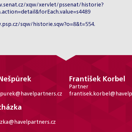
.senat.cz/xqw/xervlet/pssenat/historie?
h.action=detail&forEach.value=s4489
.psp.cz/sqw/historie.sqw?o=8&t=554
.
 Nešpůrek
František Korbel
Partner
spurek@havelpartners.cz
frantisek.korbel@havelp
cházka
azka@havelpartners.cz