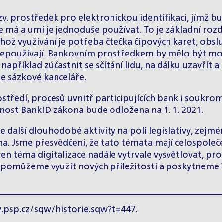
 prostředek pro elektronickou identifikaci, jímž bu
e má a umí je jednoduše používat. To je základní ro
ž využívání je potřeba čtečka čipových karet, obsluž
iš nepoužívají. Bankovním prostředkem by mělo být mo
 například zúčastnit se sčítání lidu, na dálku uzavří
ne sázkové kanceláře.
středí, procesů uvnitř participujících bank i soukr
nnost BankID zákona bude odložena na 1. 1. 2021.
další dlouhodobé aktivity na poli legislativy, zejmén
a. Jsme přesvědčeni, že tato témata mají celospole
 téma digitalizace nadále vytrvale vysvětlovat, pro
ám pomůžeme využít nových příležitostí a poskytnem
psp.cz/sqw/historie.sqw?t=447
.