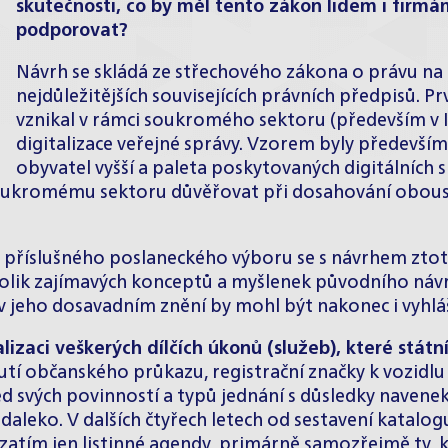
skutečnosti, co by měl tento zákon lidem i firmám 
podporovat?
Návrh se skládá ze střechového zákona o právu na d
nejdůležitějších souvisejících právních předpisů.
vznikal v rámci soukromého sektoru (především v I
digitalizace veřejné správy. Vzorem byly především
obyvatel vyšší a paleta poskytovaných digitálních 
soukromému sektoru důvěřovat při dosahování obous
íslušného poslaneckého výboru se s návrhem ztotožn
olik zajímavých konceptů a myšlenek původního návr
e v jeho dosavadním znění by mohl být nakonec i vyhlá
lizaci veškerých dílčích úkonů (služeb), které státn
nutí občanského průkazu, registrační značky k vozidlu
ed svých povinností a typů jednání s důsledky navenek
lmi daleko. V dalších čtyřech letech od sestavení katal
zatím jen listinné agendy, primárně samozřejmě ty, 