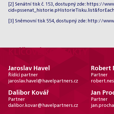
[2]
Senátní tisk č. 153, dostupný zde:
https://www
cid=pssenat_historie.pHistorieTisku.list&forEac
[3]
Sněmovní tisk 554, dostupný zde:
http://www
KLÍČOVÉ KONTAKTY
Jaroslav Havel
Robert
Řídící partner
Partner
jaroslav.havel@havelpartners.cz
robert.ne
Dalibor Kovář
Jan Pro
Partner
Partner
dalibor.kovar@havelpartners.cz
jan.proch