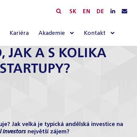
SK
EN
DE
Kariéra
Akademie
Kontakt
 JAK A S KOLIKA
 STARTUPY?
je? Jak velká je typická andělská investice na
l investors
největší zájem?