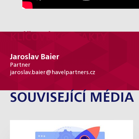
KLÍČOVÉ KONTAKTY
Jaroslav Baier
Partner
jaroslav.baier@havelpartners.cz
SOUVISEJÍCÍ MÉDIA