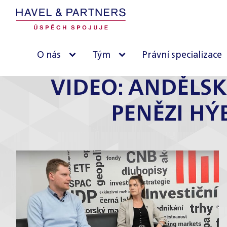
O nás
Tým
Právní specializace
VIDEO: ANDĚLSK
PENĚZI HÝ