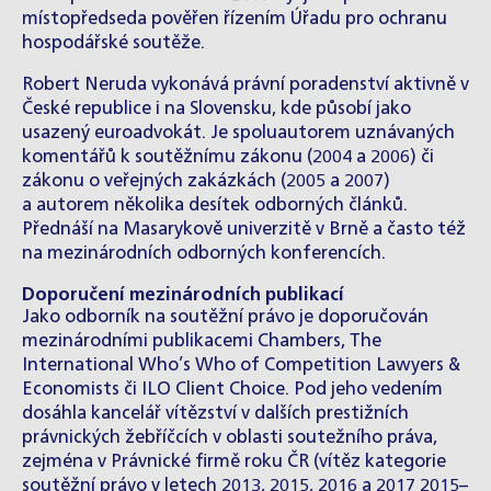
místopředseda pověřen řízením Úřadu pro ochranu
hospodářské soutěže.
Robert Neruda vykonává právní poradenství aktivně v
České republice i na Slovensku, kde působí jako
usazený euroadvokát. Je spoluautorem uznávaných
komentářů k soutěžnímu zákonu (2004 a 2006) či
zákonu o veřejných zakázkách (2005 a 2007)
a autorem několika desítek odborných článků.
Přednáší na Masarykově univerzitě v Brně a často též
na mezinárodních odborných konferencích.
Doporučení mezinárodních publikací
Jako odborník na soutěžní právo je doporučován
mezinárodními publikacemi Chambers, The
International Who’s Who of Competition Lawyers &
Economists či ILO Client Choice. Pod jeho vedením
dosáhla kancelář vítězství v dalších prestižních
právnických žebříčcích v oblasti soutežního práva,
zejména v Právnické firmě roku ČR (vítěz kategorie
soutěžní právo v letech 2013, 2015, 2016 a 2017 2015–