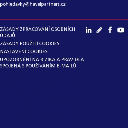
pohledavky@havelpartners.cz
ZÁSADY ZPRACOVÁNÍ OSOBNÍCH
ÚDAJŮ
ZÁSADY POUŽITÍ COOKIES
NASTAVENÍ COOKIES
UPOZORNĚNÍ NA RIZIKA A PRAVIDLA
SPOJENÁ S POUŽÍVÁNÍM E-MAILŮ
SPOLEČNOST HAVEL & PARTNERS
S.R.O., ADVOKÁTNÍ KANCELÁŘ
ZAVEDLA VNITŘNÍ OZNAMOVACÍ
SYSTÉM V SOULADU SE ZÁKONEM Č.
171/2023 SB., O OCHRANĚ
OZNAMOVATELŮ. SPOLEČNOST
VYLOUČILA Z MOŽNOSTI VYUŽITÍ
VNITŘNÍHO OZNAMOVACÍHO
SYSTÉMU OSOBY, KTERÉ PRO