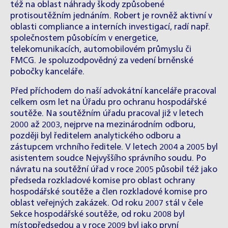
též na oblast náhrady škody způsobené
protisoutěžním jednáním. Robert je rovněž aktivní v
oblasti compliance a interních investigací, radí např.
společnostem působícím v energetice,
telekomunikacích, automobilovém průmyslu či
FMCG. Je spoluzodpovědný za vedení brněnské
pobočky kanceláře.
Před příchodem do naší advokátní kanceláře pracoval
celkem osm let na Úřadu pro ochranu hospodářské
soutěže. Na soutěžním úřadu pracoval již v letech
2000 až 2003, nejprve na mezinárodním odboru,
později byl ředitelem analytického odboru a
zástupcem vrchního ředitele. V letech 2004 a 2005 byl
asistentem soudce Nejvyššího správního soudu. Po
návratu na soutěžní úřad v roce 2005 působil též jako
předseda rozkladové komise pro oblast ochrany
hospodářské soutěže a člen rozkladové komise pro
oblast veřejných zakázek. Od roku 2007 stál v čele
Sekce hospodářské soutěže, od roku 2008 byl
místopředsedou a v roce 2009 byl jako první